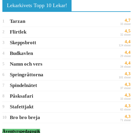
Lekarkivets Topp 10 Lekar!
4,7
Tarzan
1
33 röster
4,5
Flirtlek
2
32 röster
4,4
Skeppsbrott
3
124 röster
4,4
Budkavlen
4
29 röster
4,4
Namn och vers
5
34 röster
4,3
Springråttorna
6
101 röster
4,3
Spindelnätet
7
37 röster
4,3
Påsksafari
8
33 röster
4,3
Stafettjakt
9
65 röster
4,3
Bro bro breja
10
71 röster
Äventyrspedagogik