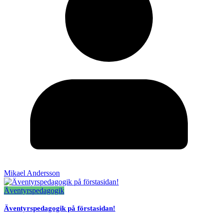
Mikael Andersson
Äventyrspedagogik
Äventyrspedagogik på förstasidan!