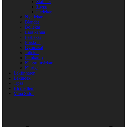
Stafetter
Tagen
Utelekar
Nya lekar
Blandat
Bollekar
Lära känna
Festlekar
Förskola
Gympasal
Jullekar
Femkamp
Klassrumslekar
Kluriga
Lekfinnaren
Lekindex
Tipsa!
Bli medlem
Mina Sidor