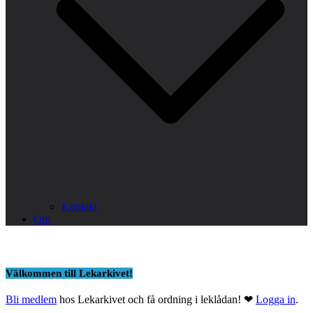
Kontakt
Om
Välkommen till Lekarkivet!
Bli medlem
hos Lekarkivet och få ordning i leklådan! ❤
Logga in
.