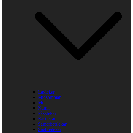
Laglekar
Midsommar
Musik
Namn
Påsklekar
Rastlekar
Samarbetslekar
Snabbalekar