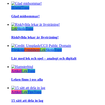
Högtid
Topp
Glad midsommar!
Lek
Skola
Topp
Riskfyllda lekar är livsträning!
Förskola
Fritidshem
Lek
Skola
Topp
Lär med lek och spel – analogt och digitalt
Artikel
Lek
Topp
Leken finns i oss alla
Artikel
Lek
Tips
Topp
15 sätt att dela in lag