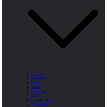
Laglekar
Midsommar
Musik
Namn
Påsklekar
Rastlekar
Samarbetslekar
Snabbalekar