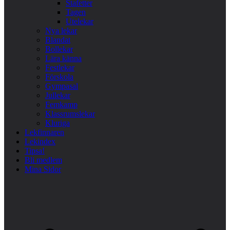
Stafetter
Tagen
Utelekar
Nya lekar
Blandat
Bollekar
Lära känna
Festlekar
Förskola
Gympasal
Jullekar
Femkamp
Klassrumslekar
Kluriga
Lekfinnaren
Lekindex
Tipsa!
Bli medlem
Mina Sidor