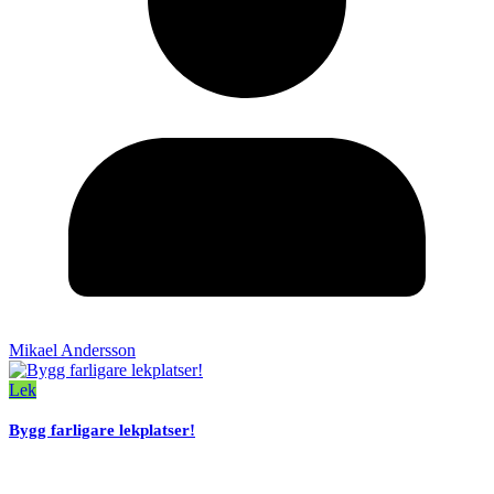
Mikael Andersson
Lek
Bygg farligare lekplatser!