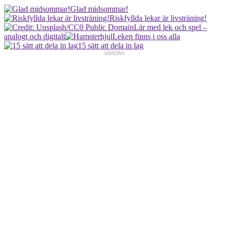
Glad midsommar!
Riskfyllda lekar är livsträning!
Lär med lek och spel –
analogt och digitalt
Leken finns i oss alla
15 sätt att dela in lag
ANNONS