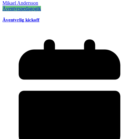
Mikael Andersson
Äventyrspedagogik
Äventyrlig kickoff