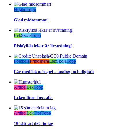
Högtid
Topp
Glad midsommar!
Lek
Skola
Topp
Riskfyllda lekar är livsträning!
Förskola
Fritidshem
Lek
Skola
Topp
Lär med lek och spel – analogt och digitalt
Artikel
Lek
Topp
Leken finns i oss alla
Artikel
Lek
Tips
Topp
15 sätt att dela in lag