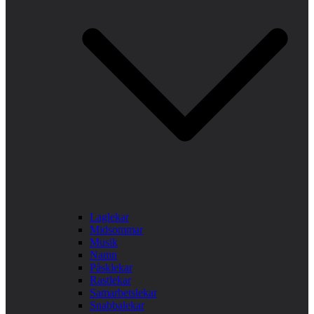
Laglekar
Midsommar
Musik
Namn
Påsklekar
Rastlekar
Samarbetslekar
Snabbalekar