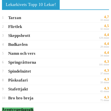
Lekarkivets Topp 10 Lekar!
4,7
Tarzan
1
33 röster
4,5
Flirtlek
2
32 röster
4,4
Skeppsbrott
3
124 röster
4,4
Budkavlen
4
29 röster
4,4
Namn och vers
5
34 röster
4,3
Springråttorna
6
101 röster
4,3
Spindelnätet
7
37 röster
4,3
Påsksafari
8
33 röster
4,3
Stafettjakt
9
65 röster
4,3
Bro bro breja
10
71 röster
Äventyrspedagogik