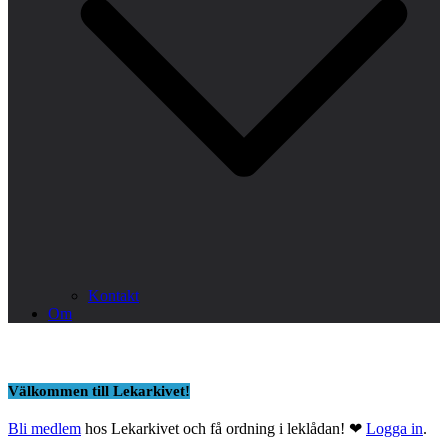
Kontakt
Om
Välkommen till Lekarkivet!
Bli medlem
hos Lekarkivet och få ordning i leklådan! ❤
Logga in
.