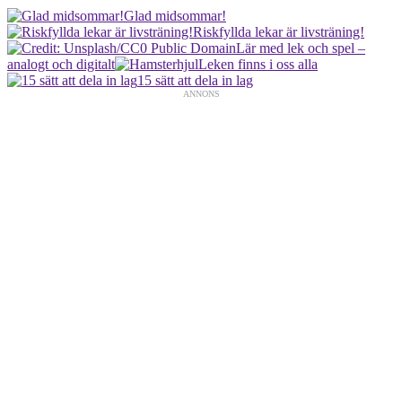
Glad midsommar!
Riskfyllda lekar är livsträning!
Lär med lek och spel –
analogt och digitalt
Leken finns i oss alla
15 sätt att dela in lag
ANNONS