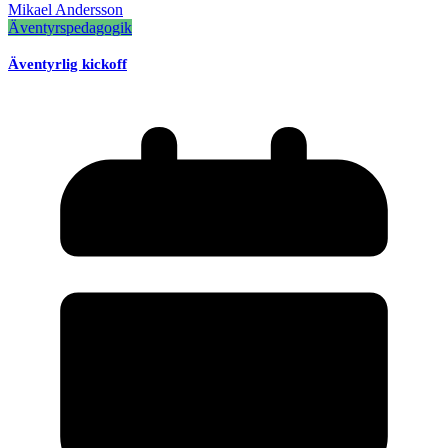
Mikael Andersson
Äventyrspedagogik
Äventyrlig kickoff