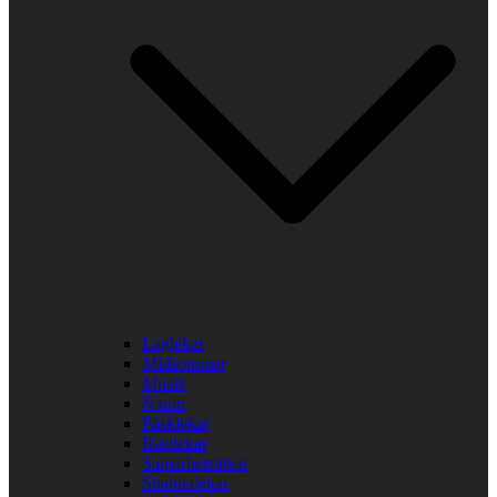
Laglekar
Midsommar
Musik
Namn
Påsklekar
Rastlekar
Samarbetslekar
Snabbalekar