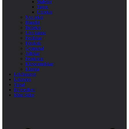
Stafetter
Tagen
Utelekar
Nya lekar
Blandat
Bollekar
Lära känna
Festlekar
Förskola
Gympasal
Jullekar
Femkamp
Klassrumslekar
Kluriga
Lekfinnaren
Lekindex
Tipsa!
Bli medlem
Mina Sidor