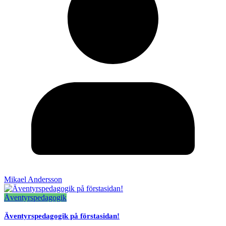
Mikael Andersson
Äventyrspedagogik
Äventyrspedagogik på förstasidan!