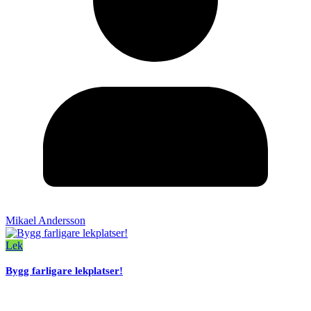
Mikael Andersson
Lek
Bygg farligare lekplatser!