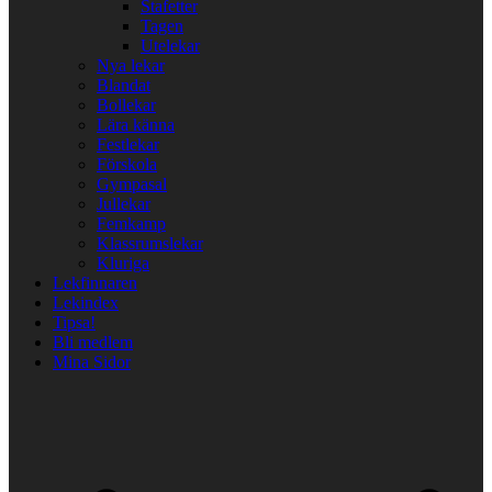
Stafetter
Tagen
Utelekar
Nya lekar
Blandat
Bollekar
Lära känna
Festlekar
Förskola
Gympasal
Jullekar
Femkamp
Klassrumslekar
Kluriga
Lekfinnaren
Lekindex
Tipsa!
Bli medlem
Mina Sidor