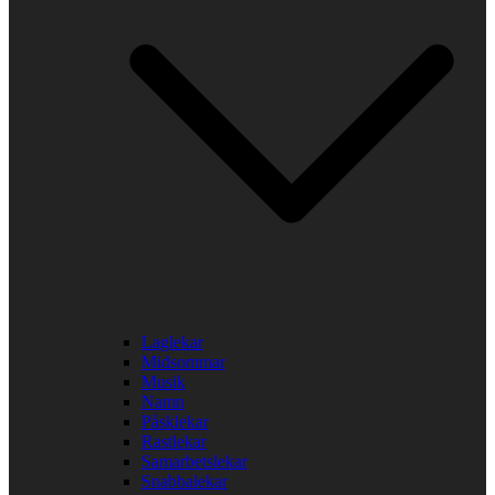
Laglekar
Midsommar
Musik
Namn
Påsklekar
Rastlekar
Samarbetslekar
Snabbalekar