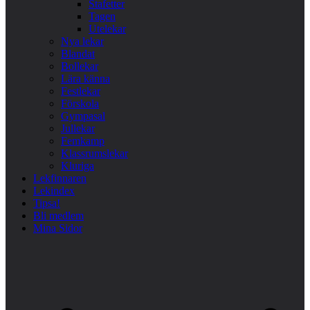
Stafetter
Tagen
Utelekar
Nya lekar
Blandat
Bollekar
Lära känna
Festlekar
Förskola
Gympasal
Jullekar
Femkamp
Klassrumslekar
Kluriga
Lekfinnaren
Lekindex
Tipsa!
Bli medlem
Mina Sidor