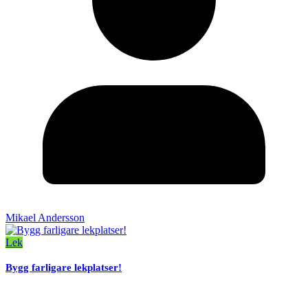
Mikael Andersson
Lek
Bygg farligare lekplatser!