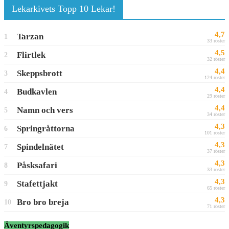
Lekarkivets Topp 10 Lekar!
4,7
Tarzan
1
33 röster
4,5
Flirtlek
2
32 röster
4,4
Skeppsbrott
3
124 röster
4,4
Budkavlen
4
29 röster
4,4
Namn och vers
5
34 röster
4,3
Springråttorna
6
101 röster
4,3
Spindelnätet
7
37 röster
4,3
Påsksafari
8
33 röster
4,3
Stafettjakt
9
65 röster
4,3
Bro bro breja
10
71 röster
Äventyrspedagogik