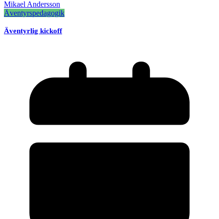
Mikael Andersson
Äventyrspedagogik
Äventyrlig kickoff