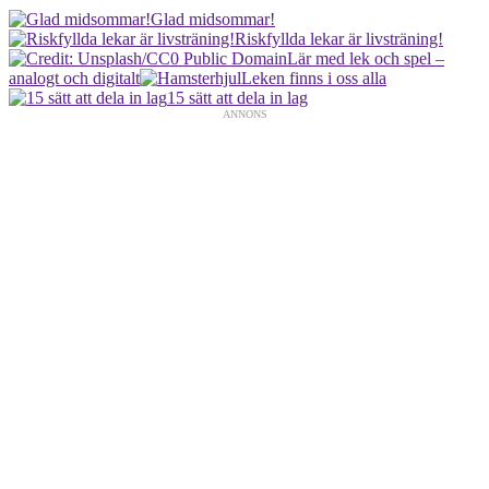
Glad midsommar!
Riskfyllda lekar är livsträning!
Lär med lek och spel –
analogt och digitalt
Leken finns i oss alla
15 sätt att dela in lag
ANNONS