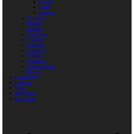
Stafetter
Tagen
Utelekar
Nya lekar
Blandat
Bollekar
Lära känna
Festlekar
Förskola
Gympasal
Jullekar
Femkamp
Klassrumslekar
Kluriga
Lekfinnaren
Lekindex
Tipsa!
Bli medlem
Mina Sidor