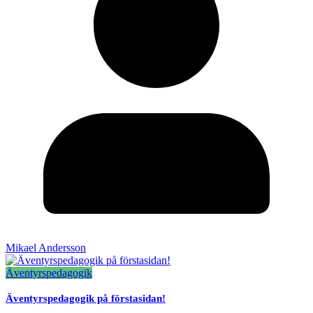
Mikael Andersson
Äventyrspedagogik
Äventyrspedagogik på förstasidan!