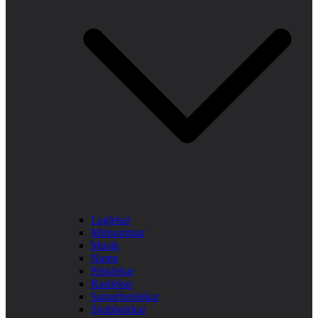
Laglekar
Midsommar
Musik
Namn
Påsklekar
Rastlekar
Samarbetslekar
Snabbalekar