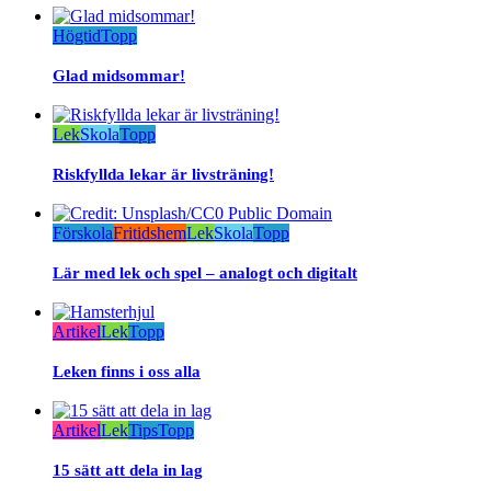
Högtid
Topp
Glad midsommar!
Lek
Skola
Topp
Riskfyllda lekar är livsträning!
Förskola
Fritidshem
Lek
Skola
Topp
Lär med lek och spel – analogt och digitalt
Artikel
Lek
Topp
Leken finns i oss alla
Artikel
Lek
Tips
Topp
15 sätt att dela in lag