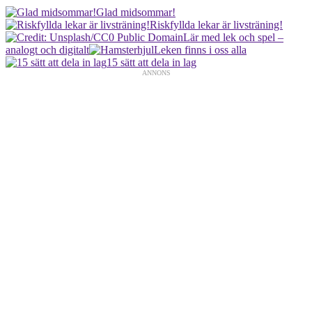
Glad midsommar!
Riskfyllda lekar är livsträning!
Lär med lek och spel –
analogt och digitalt
Leken finns i oss alla
15 sätt att dela in lag
ANNONS