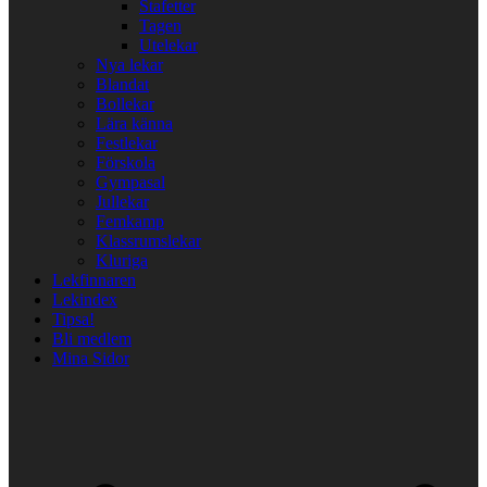
Stafetter
Tagen
Utelekar
Nya lekar
Blandat
Bollekar
Lära känna
Festlekar
Förskola
Gympasal
Jullekar
Femkamp
Klassrumslekar
Kluriga
Lekfinnaren
Lekindex
Tipsa!
Bli medlem
Mina Sidor