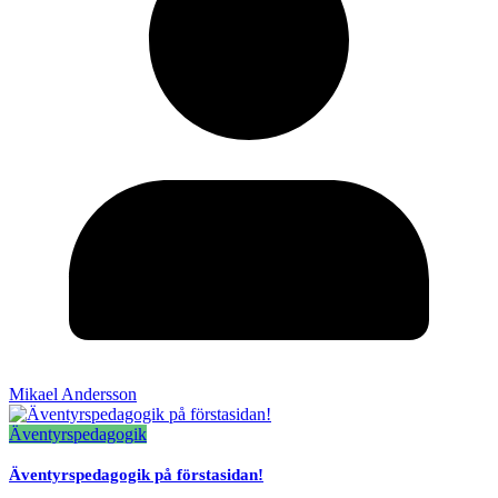
Mikael Andersson
Äventyrspedagogik
Äventyrspedagogik på förstasidan!