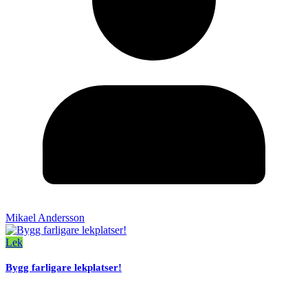
Mikael Andersson
Lek
Bygg farligare lekplatser!