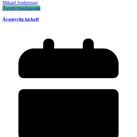
Mikael Andersson
Äventyrspedagogik
Äventyrlig kickoff