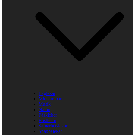
Laglekar
Midsommar
Musik
Namn
Påsklekar
Rastlekar
Samarbetslekar
Snabbalekar