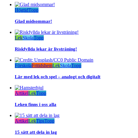
Högtid
Topp
Glad midsommar!
Lek
Skola
Topp
Riskfyllda lekar är livsträning!
Förskola
Fritidshem
Lek
Skola
Topp
Lär med lek och spel – analogt och digitalt
Artikel
Lek
Topp
Leken finns i oss alla
Artikel
Lek
Tips
Topp
15 sätt att dela in lag