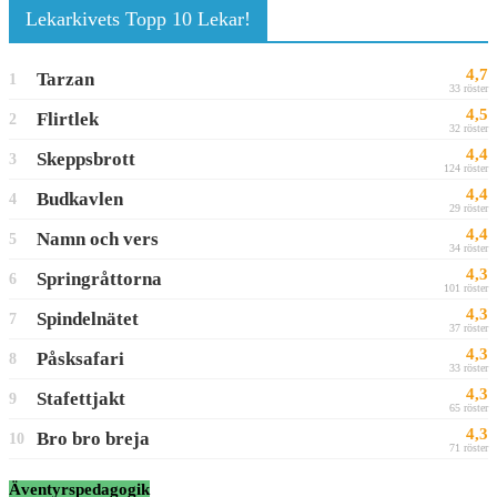
Lekarkivets Topp 10 Lekar!
4,7
Tarzan
1
33 röster
4,5
Flirtlek
2
32 röster
4,4
Skeppsbrott
3
124 röster
4,4
Budkavlen
4
29 röster
4,4
Namn och vers
5
34 röster
4,3
Springråttorna
6
101 röster
4,3
Spindelnätet
7
37 röster
4,3
Påsksafari
8
33 röster
4,3
Stafettjakt
9
65 röster
4,3
Bro bro breja
10
71 röster
Äventyrspedagogik