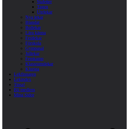
Stafetter
Tagen
Utelekar
Nya lekar
Blandat
Bollekar
Lära känna
Festlekar
Förskola
Gympasal
Jullekar
Femkamp
Klassrumslekar
Kluriga
Lekfinnaren
Lekindex
Tipsa!
Bli medlem
Mina Sidor