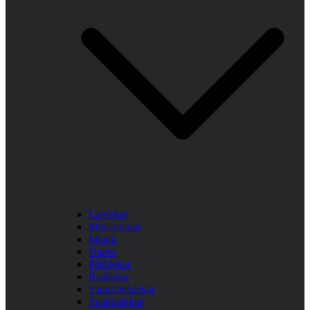
Laglekar
Midsommar
Musik
Namn
Påsklekar
Rastlekar
Samarbetslekar
Snabbalekar