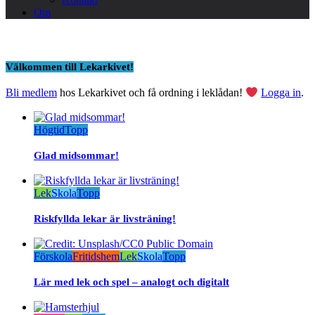
Om
Välkommen till Lekarkivet!
Bli medlem
hos Lekarkivet och få ordning i leklådan!
Logga in
.
Högtid
Topp
Glad midsommar!
Lek
Skola
Topp
Riskfyllda lekar är livsträning!
Förskola
Fritidshem
Lek
Skola
Topp
Lär med lek och spel – analogt och digitalt