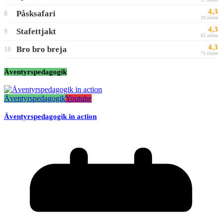
4,3
Påsksafari
8
33 röster
4,3
Stafettjakt
9
65 röster
4,3
Bro bro breja
10
71 röster
Äventyrspedagogik
Äventyrspedagogik
Youtube
Äventyrspedagogik in action