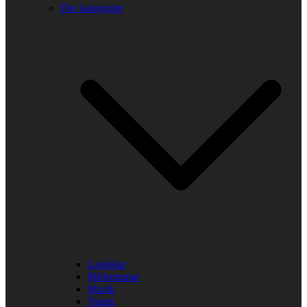
Fler kategorier
Laglekar
Midsommar
Musik
Namn