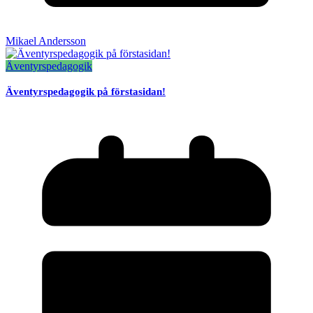
Mikael Andersson
Äventyrspedagogik
Äventyrspedagogik på förstasidan!