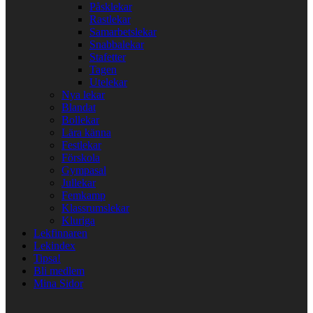
Påsklekar
Rastlekar
Samarbetslekar
Snabbalekar
Stafetter
Tagen
Utelekar
Nya lekar
Blandat
Bollekar
Lära känna
Festlekar
Förskola
Gympasal
Jullekar
Femkamp
Klassrumslekar
Kluriga
Lekfinnaren
Lekindex
Tipsa!
Bli medlem
Mina Sidor