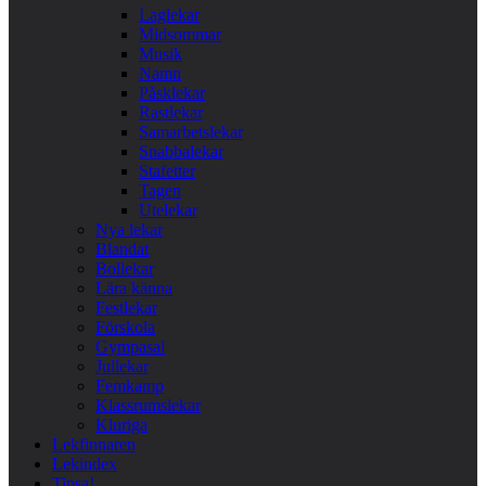
Laglekar
Midsommar
Musik
Namn
Påsklekar
Rastlekar
Samarbetslekar
Snabbalekar
Stafetter
Tagen
Utelekar
Nya lekar
Blandat
Bollekar
Lära känna
Festlekar
Förskola
Gympasal
Jullekar
Femkamp
Klassrumslekar
Kluriga
Lekfinnaren
Lekindex
Tipsa!