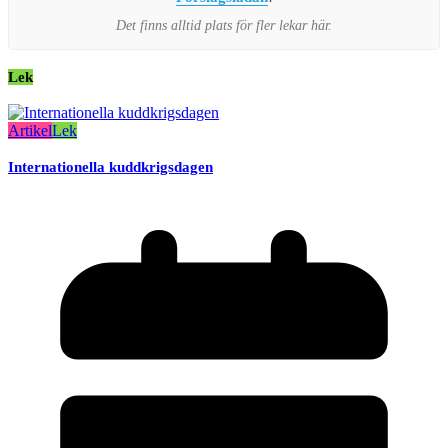
Det finns alltid plats för fler lekar här.
Lek
Artikel
Lek
Internationella kuddkrigsdagen