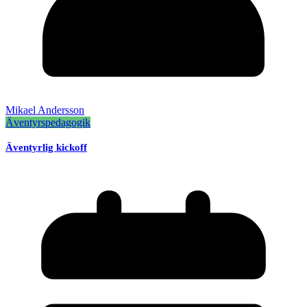
Mikael Andersson
Äventyrspedagogik
Äventyrlig kickoff