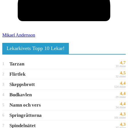
Mikael Andersson
Lekarkivets Topp 10 Lekar!
4,7
Tarzan
1
33 röster
4,5
Flirtlek
2
32 röster
4,4
Skeppsbrott
3
124 röster
4,4
Budkavlen
4
29 röster
4,4
Namn och vers
5
34 röster
4,3
Springråttorna
6
101 röster
4,3
Spindelnätet
7
37 röster