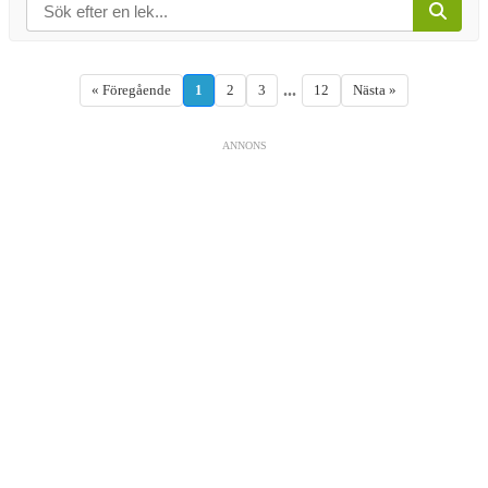
...
« Föregående
1
2
3
12
Nästa »
ANNONS