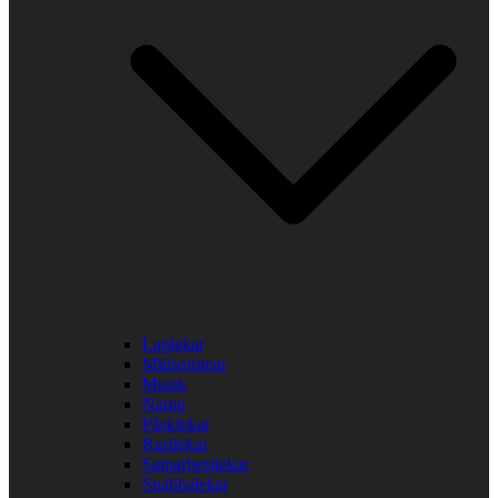
Laglekar
Midsommar
Musik
Namn
Påsklekar
Rastlekar
Samarbetslekar
Snabbalekar