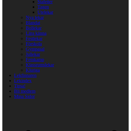
Stafetter
Tagen
Utelekar
Nya lekar
Blandat
Bollekar
Lära känna
Festlekar
Förskola
Gympasal
Jullekar
Femkamp
Klassrumslekar
Kluriga
Lekfinnaren
Lekindex
Tipsa!
Bli medlem
Mina Sidor