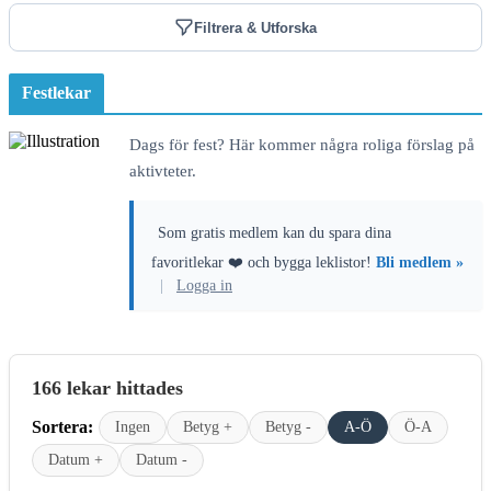
Filtrera & Utforska
Festlekar
Dags för fest? Här kommer några roliga förslag på
aktivteter.
Som gratis medlem kan du spara dina
favoritlekar ❤️ och bygga leklistor!
Bli medlem »
|
Logga in
166 lekar hittades
Sortera:
Ingen
Betyg +
Betyg -
A-Ö
Ö-A
Datum +
Datum -