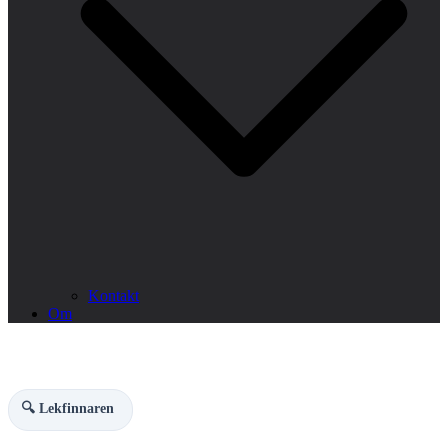
Kontakt
Om
🔍 Lekfinnaren