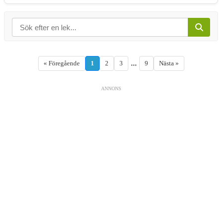
...
« Föregående
1
2
3
9
Nästa »
ANNONS