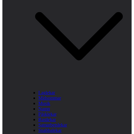
Laglekar
Midsommar
Musik
Namn
Påsklekar
Rastlekar
Samarbetslekar
Snabbalekar