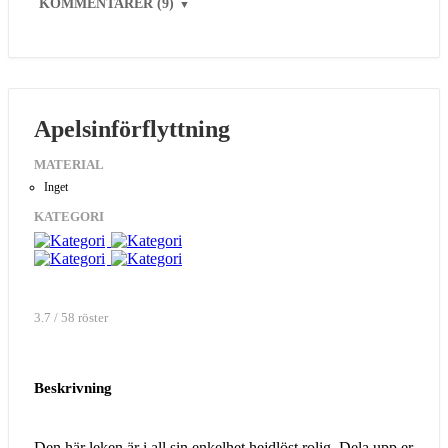
KOMMENTARER (9)
▼
Apelsinförflyttning
MATERIAL
Inget
KATEGORI
3.7 / 58 röster
Beskrivning
Den här leken är i all sin enkelhet hejdlöst rolig. Dela upp er