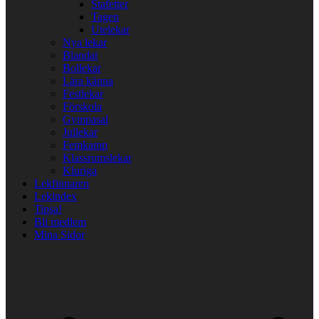
Stafetter
Tagen
Utelekar
Nya lekar
Blandat
Bollekar
Lära känna
Festlekar
Förskola
Gympasal
Jullekar
Femkamp
Klassrumslekar
Kluriga
Lekfinnaren
Lekindex
Tipsa!
Bli medlem
Mina Sidor