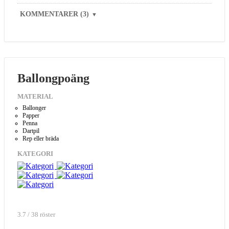
KOMMENTARER (3)
▼
Ballongpoäng
MATERIAL
Ballonger
Papper
Penna
Dartpil
Rep eller bräda
KATEGORI
3.7 / 38 röster