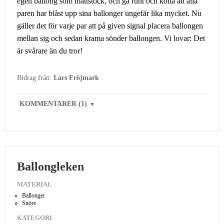
egen ballong som måttstock, och gå runt och kolla att alla
paren har blåst upp sina ballonger ungefär lika mycket. Nu
gäller det för varje par att på given signal placera ballongen
mellan sig och sedan krama sönder ballongen. Vi lovar: Det
är svårare än du tror!
Bidrag från:
Lars Fröjmark
KOMMENTARER (1)
▼
Ballongleken
MATERIAL
Ballonger
Snöre
KATEGORI