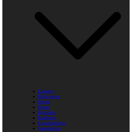
Laglekar
Midsommar
Musik
Namn
Påsklekar
Rastlekar
Samarbetslekar
Snabbalekar