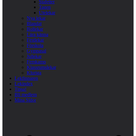
Stafetter
Tagen
Utelekar
Nya lekar
Blandat
Bollekar
Lära känna
Festlekar
Förskola
Gympasal
Jullekar
Femkamp
Klassrumslekar
Kluriga
Lekfinnaren
Lekindex
Tipsa!
Bli medlem
Mina Sidor