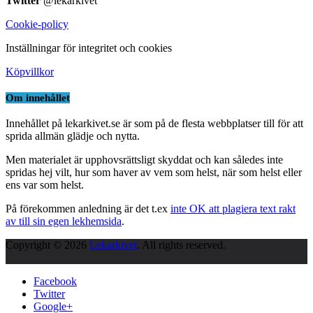
Twitter
@lekarkivet
Cookie-policy
Inställningar för integritet och cookies
Köpvillkor
Om innehållet
Innehållet på lekarkivet.se är som på de flesta webbplatser till för att
sprida allmän glädje och nytta.
Men materialet är upphovsrättsligt skyddat och kan således inte
spridas hej vilt, hur som haver av vem som helst, när som helst eller
ens var som helst.
På förekommen anledning är det t.ex
inte OK att plagiera text rakt
av till sin egen lekhemsida
.
Copyright © 2026
Lekarkivet
. All rights reserved.
Facebook
Twitter
Google+