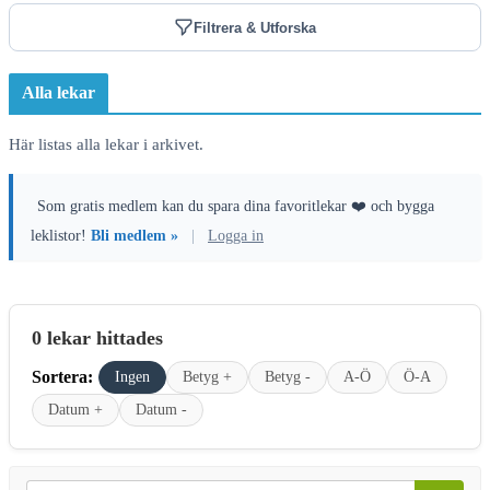
Filtrera & Utforska
Alla lekar
Här listas alla lekar i arkivet.
Som gratis medlem kan du spara dina favoritlekar ❤️ och bygga
leklistor!
Bli medlem »
|
Logga in
0 lekar hittades
Sortera:
Ingen
Betyg +
Betyg -
A-Ö
Ö-A
Datum +
Datum -