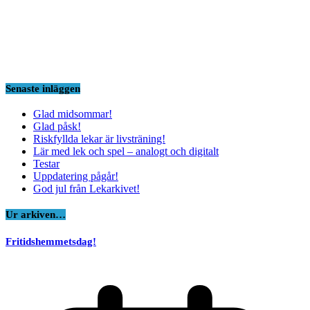
Senaste inläggen
Glad midsommar!
Glad påsk!
Riskfyllda lekar är livsträning!
Lär med lek och spel – analogt och digitalt
Testar
Uppdatering pågår!
God jul från Lekarkivet!
Ur arkiven…
Fritidshemmetsdag!