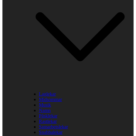
Laglekar
Midsommar
Musik
Namn
Påsklekar
Rastlekar
Samarbetslekar
Snabbalekar