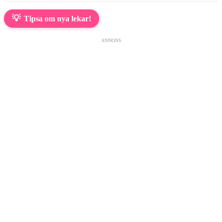
💡
Tipsa om nya lekar!
ANNONS