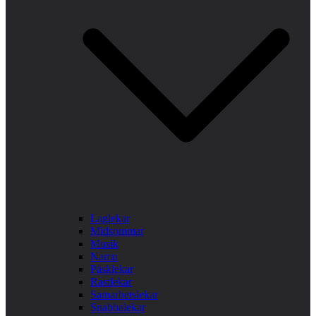
Laglekar
Midsommar
Musik
Namn
Påsklekar
Rastlekar
Samarbetslekar
Snabbalekar