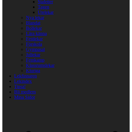
Stafetter
Tagen
Utelekar
Nya lekar
Blandat
Bollekar
Lära känna
Festlekar
Förskola
Gympasal
Jullekar
Femkamp
Klassrumslekar
Kluriga
Lekfinnaren
Lekindex
Tipsa!
Bli medlem
Mina Sidor