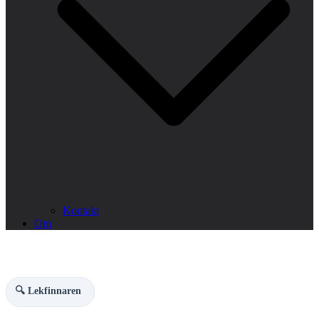
Kontakt
Om
🔍 Lekfinnaren