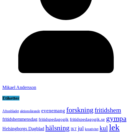
Mikael Andersson
Etiketter
forskning
fritidshem
evenemang
Aftonbladet
aktionslärande
gympa
fritidshemmensdag
fritidspedagogik
fritidspedagogik.se
lek
hälsning
kul
jul
Helsingborgs Dagblad
IKT
kreativitet