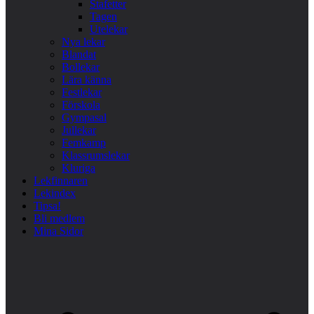
Stafetter
Tagen
Utelekar
Nya lekar
Blandat
Bollekar
Lära känna
Festlekar
Förskola
Gympasal
Jullekar
Femkamp
Klassrumslekar
Kluriga
Lekfinnaren
Lekindex
Tipsa!
Bli medlem
Mina Sidor