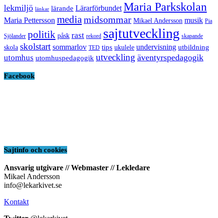
Maria Parkskolan
lekmiljö
Lärarförbundet
lärande
länkar
media
midsommar
Maria Pettersson
musik
Mikael Andersson
Pia
sajtutveckling
politik
rast
påsk
Sjölander
rekord
skapande
skolstart
sommarlov
undervisning
tips
utbildning
skola
ukulele
TED
utveckling
äventyrspedagogik
utomhus
utomhuspedagogik
Facebook
Sajtinfo och cookies
Ansvarig utgivare // Webmaster // Lekledare
Mikael Andersson
info@lekarkivet.se
Kontakt