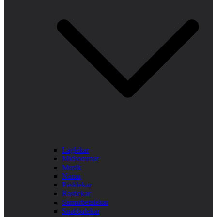
Laglekar
Midsommar
Musik
Namn
Påsklekar
Rastlekar
Samarbetslekar
Snabbalekar