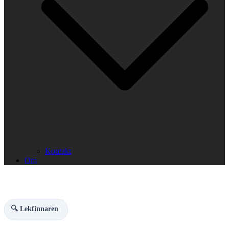
Kontakt
Om
🔍 Lekfinnaren