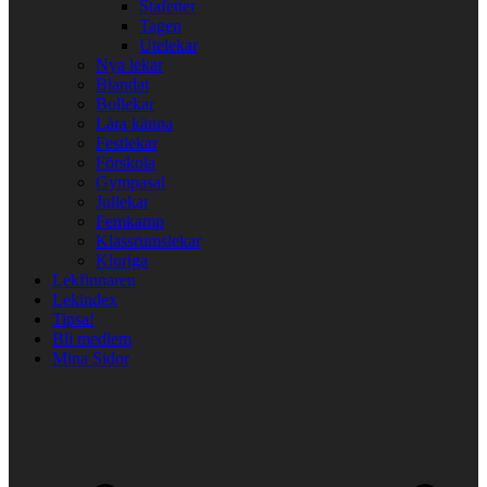
Stafetter
Tagen
Utelekar
Nya lekar
Blandat
Bollekar
Lära känna
Festlekar
Förskola
Gympasal
Jullekar
Femkamp
Klassrumslekar
Kluriga
Lekfinnaren
Lekindex
Tipsa!
Bli medlem
Mina Sidor