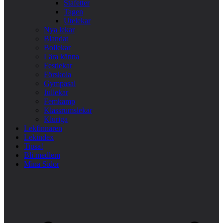
Stafetter
Tagen
Utelekar
Nya lekar
Blandat
Bollekar
Lära känna
Festlekar
Förskola
Gympasal
Jullekar
Femkamp
Klassrumslekar
Kluriga
Lekfinnaren
Lekindex
Tipsa!
Bli medlem
Mina Sidor