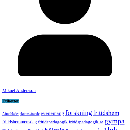
Mikael Andersson
Etiketter
forskning
fritidshem
evenemang
Aftonbladet
aktionslärande
gympa
fritidshemmensdag
fritidspedagogik
fritidspedagogik.se
lek