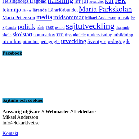
hälsning
kul
jul
Helsingborgs Dagblad
IKT
kreativitet
Maria Parkskolan
lekmiljö
Lärarförbundet
lärande
länkar
media
midsommar
Maria Pettersson
musik
Mikael Andersson
Pia
sajtutveckling
politik
rast
påsk
Sjölander
rekord
skapande
skolstart
sommarlov
undervisning
tips
utbildning
skola
ukulele
TED
utveckling
äventyrspedagogik
utomhus
utomhuspedagogik
Facebook
Sajtinfo och cookies
Ansvarig utgivare // Webmaster // Lekledare
Mikael Andersson
info@lekarkivet.se
Kontakt