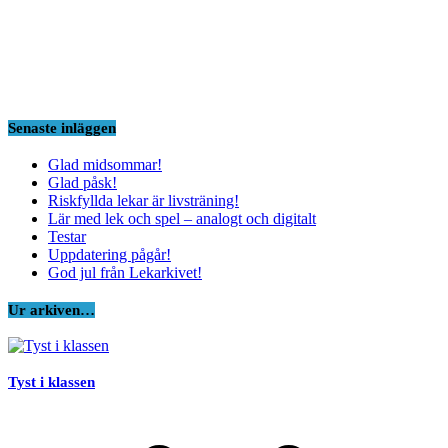
Senaste inläggen
Glad midsommar!
Glad påsk!
Riskfyllda lekar är livsträning!
Lär med lek och spel – analogt och digitalt
Testar
Uppdatering pågår!
God jul från Lekarkivet!
Ur arkiven…
Tyst i klassen