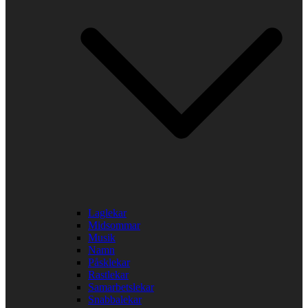
Laglekar
Midsommar
Musik
Namn
Påsklekar
Rastlekar
Samarbetslekar
Snabbalekar