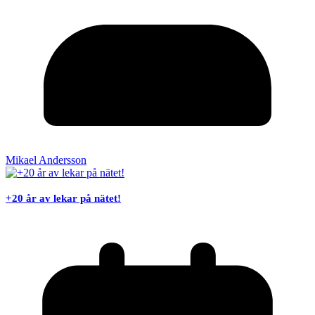
Mikael Andersson
+20 år av lekar på nätet!