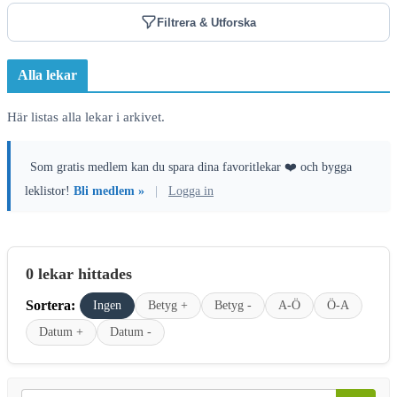
Filtrera & Utforska
Alla lekar
Här listas alla lekar i arkivet.
Som gratis medlem kan du spara dina favoritlekar ❤️ och bygga
leklistor!
Bli medlem »
|
Logga in
0 lekar hittades
Sortera:
Ingen
Betyg +
Betyg -
A-Ö
Ö-A
Datum +
Datum -