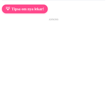
💡
Tipsa om nya lekar!
ANNONS