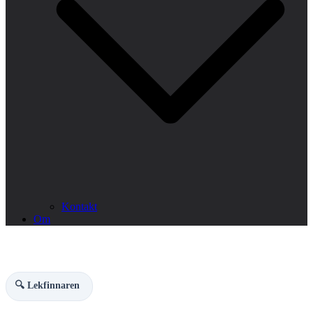
Kontakt
Om
🔍 Lekfinnaren