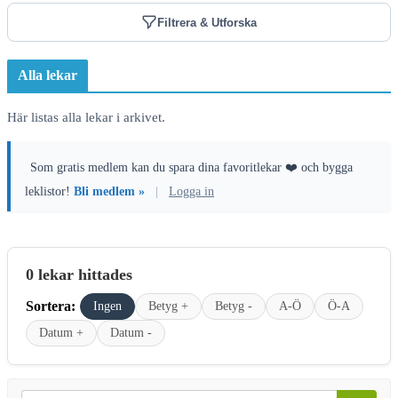
Filtrera & Utforska
Alla lekar
Här listas alla lekar i arkivet.
Som gratis medlem kan du spara dina favoritlekar ❤️ och bygga
leklistor!
Bli medlem »
|
Logga in
0 lekar hittades
Sortera:
Ingen
Betyg +
Betyg -
A-Ö
Ö-A
Datum +
Datum -