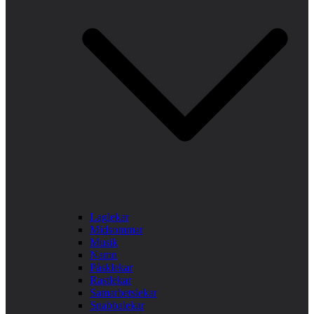
Laglekar
Midsommar
Musik
Namn
Påsklekar
Rastlekar
Samarbetslekar
Snabbalekar