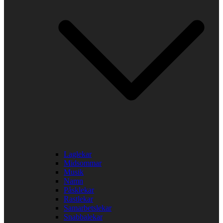
Laglekar
Midsommar
Musik
Namn
Påsklekar
Rastlekar
Samarbetslekar
Snabbalekar