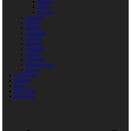
Stafetter
Tagen
Utelekar
Nya lekar
Blandat
Bollekar
Lära känna
Festlekar
Förskola
Gympasal
Jullekar
Femkamp
Klassrumslekar
Kluriga
Lekfinnaren
Lekindex
Tipsa!
Bli medlem
Mina Sidor