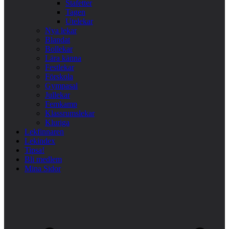
Stafetter
Tagen
Utelekar
Nya lekar
Blandat
Bollekar
Lära känna
Festlekar
Förskola
Gympasal
Jullekar
Femkamp
Klassrumslekar
Kluriga
Lekfinnaren
Lekindex
Tipsa!
Bli medlem
Mina Sidor