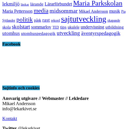
Maria Parkskolan
lekmiljö
Lärarförbundet
lärande
länkar
media
midsommar
Maria Pettersson
musik
Mikael Andersson
Pia
sajtutveckling
politik
rast
påsk
Sjölander
rekord
skapande
skolstart
sommarlov
undervisning
tips
utbildning
skola
ukulele
TED
utveckling
äventyrspedagogik
utomhus
utomhuspedagogik
Facebook
Sajtinfo och cookies
Ansvarig utgivare // Webmaster // Lekledare
Mikael Andersson
info@lekarkivet.se
Kontakt
Twitter
@lekarkivet