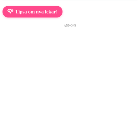
💡
Tipsa om nya lekar!
ANNONS