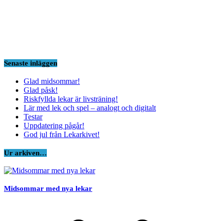
Senaste inläggen
Glad midsommar!
Glad påsk!
Riskfyllda lekar är livsträning!
Lär med lek och spel – analogt och digitalt
Testar
Uppdatering pågår!
God jul från Lekarkivet!
Ur arkiven…
Midsommar med nya lekar