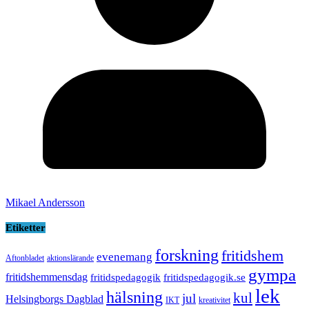
Mikael Andersson
Etiketter
forskning
fritidshem
evenemang
Aftonbladet
aktionslärande
gympa
fritidshemmensdag
fritidspedagogik
fritidspedagogik.se
lek
hälsning
kul
jul
Helsingborgs Dagblad
IKT
kreativitet