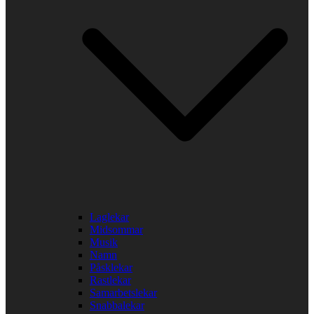
Laglekar
Midsommar
Musik
Namn
Påsklekar
Rastlekar
Samarbetslekar
Snabbalekar