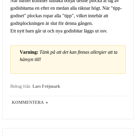
När barnet kommer tillbaka börjar denne plocka åt sig av
godisbitarna en efter en medan alla räknar högt. När "tipp-
godiset" plockas ropar alla "tipp", vilket innebär att
godisplockningen är slut för denna gången.
Ett nytt barn går ut och nya godisbitar läggs ut osv.
Varning:
Tänk på att det kan finnas allergier att ta
hänsyn till!
Bidrag från:
Lars Fröjmark
KOMMENTERA
▼