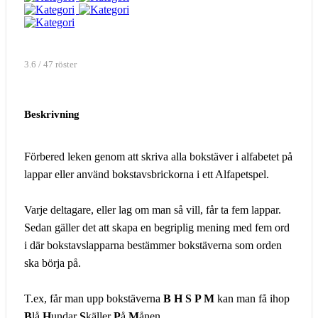
3.6 / 47 röster
Beskrivning
Förbered leken genom att skriva alla bokstäver i alfabetet på
lappar eller använd bokstavsbrickorna i ett Alfapetspel.
Varje deltagare, eller lag om man så vill, får ta fem lappar.
Sedan gäller det att skapa en begriplig mening med fem ord
i där bokstavslapparna bestämmer bokstäverna som orden
ska börja på.
T.ex, får man upp bokstäverna
B H S P M
kan man få ihop
B
lå
H
undar
S
käller
P
å
M
ånen.