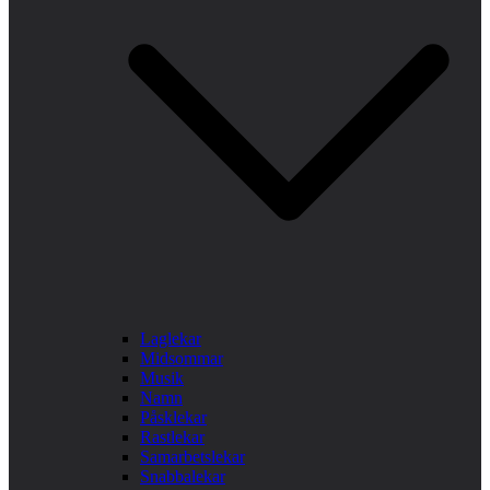
Laglekar
Midsommar
Musik
Namn
Påsklekar
Rastlekar
Samarbetslekar
Snabbalekar