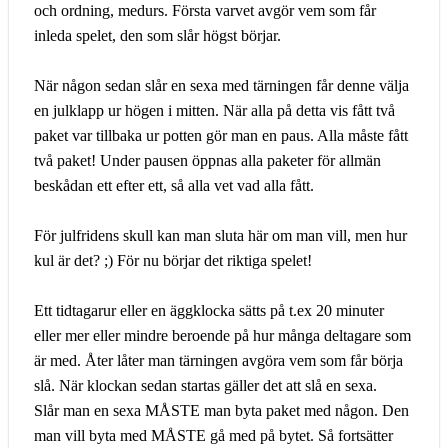
och ordning, medurs. Första varvet avgör vem som får
inleda spelet, den som slår högst börjar.
När någon sedan slår en sexa med tärningen får denne välja
en julklapp ur högen i mitten. När alla på detta vis fått två
paket var tillbaka ur potten gör man en paus. Alla måste fått
två paket! Under pausen öppnas alla paketer för allmän
beskådan ett efter ett, så alla vet vad alla fått.
För julfridens skull kan man sluta här om man vill, men hur
kul är det? ;) För nu börjar det riktiga spelet!
Ett tidtagarur eller en äggklocka sätts på t.ex 20 minuter
eller mer eller mindre beroende på hur många deltagare som
är med. Åter låter man tärningen avgöra vem som får börja
slå. När klockan sedan startas gäller det att slå en sexa.
Slår man en sexa MÅSTE man byta paket med någon. Den
man vill byta med MÅSTE gå med på bytet. Så fortsätter