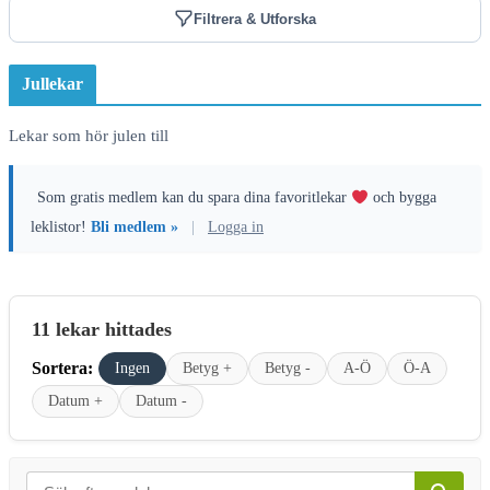
Filtrera & Utforska
Jullekar
Lekar som hör julen till
Som gratis medlem kan du spara dina favoritlekar
och bygga
leklistor!
Bli medlem »
|
Logga in
11 lekar hittades
Sortera:
Ingen
Betyg +
Betyg -
A-Ö
Ö-A
Datum +
Datum -