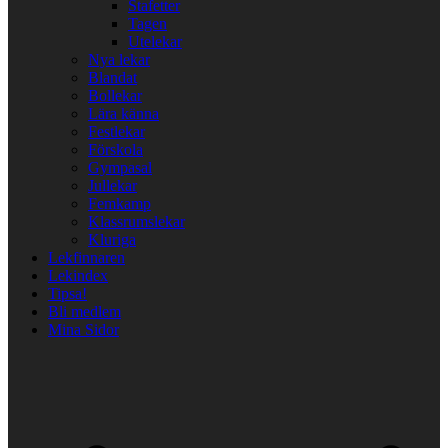
Stafetter
Tagen
Utelekar
Nya lekar
Blandat
Bollekar
Lära känna
Festlekar
Förskola
Gympasal
Jullekar
Femkamp
Klassrumslekar
Kluriga
Lekfinnaren
Lekindex
Tipsa!
Bli medlem
Mina Sidor