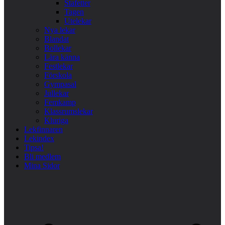
Stafetter
Tagen
Utelekar
Nya lekar
Blandat
Bollekar
Lära känna
Festlekar
Förskola
Gympasal
Jullekar
Femkamp
Klassrumslekar
Kluriga
Lekfinnaren
Lekindex
Tipsa!
Bli medlem
Mina Sidor