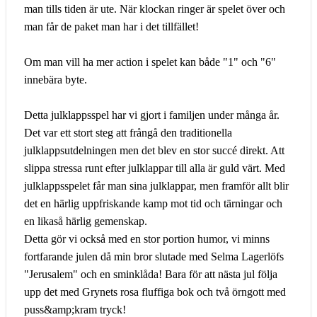
man tills tiden är ute. När klockan ringer är spelet över och
man får de paket man har i det tillfället!
Om man vill ha mer action i spelet kan både "1" och "6"
innebära byte.
Detta julklappsspel har vi gjort i familjen under många år.
Det var ett stort steg att frångå den traditionella
julklappsutdelningen men det blev en stor succé direkt. Att
slippa stressa runt efter julklappar till alla är guld värt. Med
julklappsspelet får man sina julklappar, men framför allt blir
det en härlig uppfriskande kamp mot tid och tärningar och
en likaså härlig gemenskap.
Detta gör vi också med en stor portion humor, vi minns
fortfarande julen då min bror slutade med Selma Lagerlöfs
"Jerusalem" och en sminklåda! Bara för att nästa jul följa
upp det med Grynets rosa fluffiga bok och två örngott med
puss&amp;kram tryck!