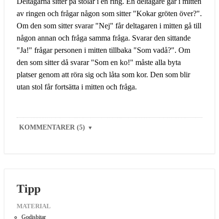
Deltagarna sitter på stolar i en ring. En deltagare går i mitten
av ringen och frågar någon som sitter "Kokar gröten över?".
Om den som sitter svarar "Nej" får deltagaren i mitten gå till
någon annan och fråga samma fråga. Svarar den sittande
"Ja!" frågar personen i mitten tillbaka "Som vadå?". Om
den som sitter då svarar "Som en ko!" måste alla byta
platser genom att röra sig och låta som kor. Den som blir
utan stol får fortsätta i mitten och fråga.
KOMMENTARER (5)
▼
Tipp
MATERIAL
Godisbitar