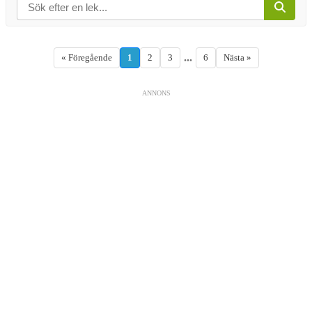
...
« Föregående
1
2
3
6
Nästa »
ANNONS