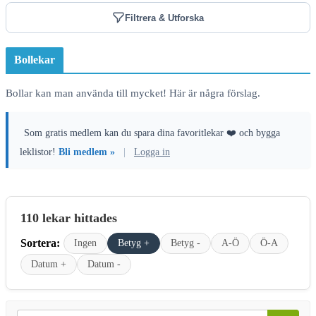
Filtrera & Utforska
Bollekar
Bollar kan man använda till mycket! Här är några förslag.
Som gratis medlem kan du spara dina favoritlekar ❤️ och bygga
leklistor!
Bli medlem »
|
Logga in
110 lekar hittades
Sortera:
Ingen
Betyg +
Betyg -
A-Ö
Ö-A
Datum +
Datum -