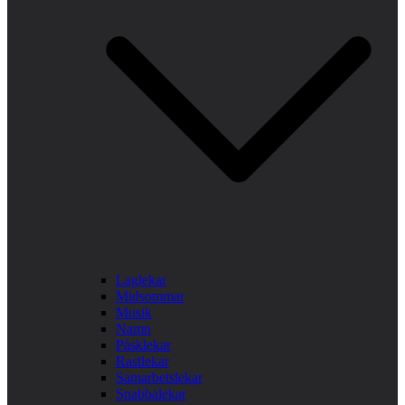
Laglekar
Midsommar
Musik
Namn
Påsklekar
Rastlekar
Samarbetslekar
Snabbalekar