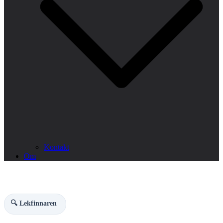
Kontakt
Om
🔍 Lekfinnaren