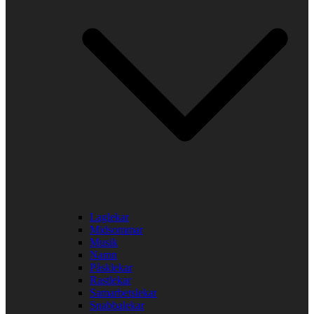
Laglekar
Midsommar
Musik
Namn
Påsklekar
Rastlekar
Samarbetslekar
Snabbalekar