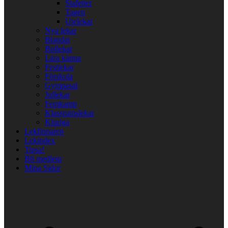
Stafetter
Tagen
Utelekar
Nya lekar
Blandat
Bollekar
Lära känna
Festlekar
Förskola
Gympasal
Jullekar
Femkamp
Klassrumslekar
Kluriga
Lekfinnaren
Lekindex
Tipsa!
Bli medlem
Mina Sidor