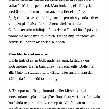
bollar är bäst att spela med. Man brukar spela Dodgeball
med 6 bollar men man kan använda fler eller färre.
Spelytan delas av en mittlinje och lagen rör sig endast över
sin egen planhalva aldrig på motståndarnas sida.
Ca 3 meter från mittlinjen finns det en "attacklinje" på varje
planhalva längs med mittlinjen. Denna linje är endast av
betydelse i början av spelet, se nedan.
Man blir bränd om man
1. Blir träffad av en boll, under axlarna, kastad av en
motståndare. Det är bara direkt träff som gills. Bollen får
alltså inte ha studsat i golv, väggar eller annat innan den
träffar, då är den död och ofarlig.
2. Trampar utanför spelområdet eller kliver över på
motståndarnas planhalva. (Det finns flera varianter för exakt
hur hårda reglerna för övertramp är. Allt från att man inte
ens får nudda linjerna till att det räcker med att någon del av