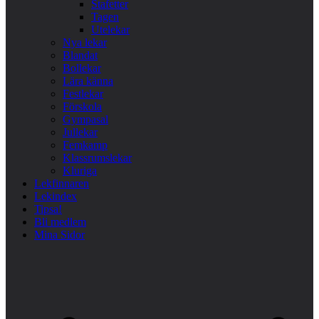
Stafetter
Tagen
Utelekar
Nya lekar
Blandat
Bollekar
Lära känna
Festlekar
Förskola
Gympasal
Jullekar
Femkamp
Klassrumslekar
Kluriga
Lekfinnaren
Lekindex
Tipsa!
Bli medlem
Mina Sidor