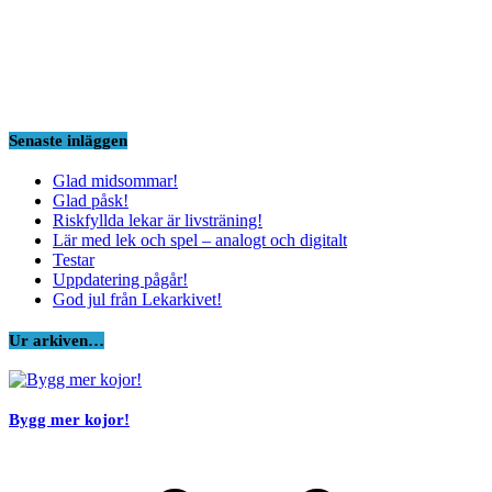
Senaste inläggen
Glad midsommar!
Glad påsk!
Riskfyllda lekar är livsträning!
Lär med lek och spel – analogt och digitalt
Testar
Uppdatering pågår!
God jul från Lekarkivet!
Ur arkiven…
Bygg mer kojor!