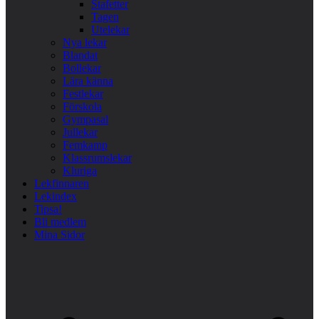
Stafetter
Tagen
Utelekar
Nya lekar
Blandat
Bollekar
Lära känna
Festlekar
Förskola
Gympasal
Jullekar
Femkamp
Klassrumslekar
Kluriga
Lekfinnaren
Lekindex
Tipsa!
Bli medlem
Mina Sidor