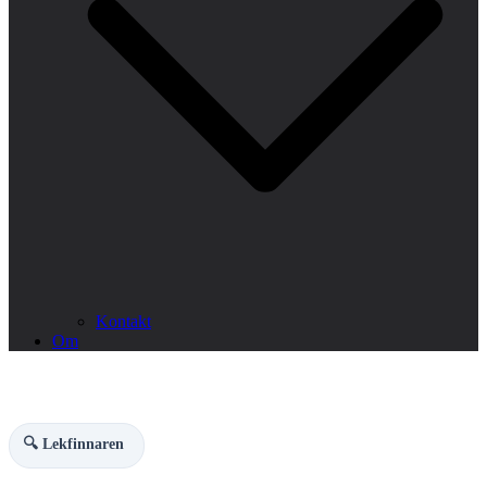
Kontakt
Om
🔍 Lekfinnaren