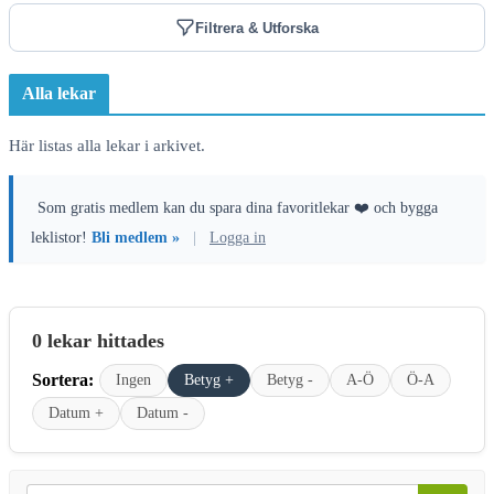
Filtrera & Utforska
Alla lekar
Här listas alla lekar i arkivet.
Som gratis medlem kan du spara dina favoritlekar ❤️ och bygga
leklistor!
Bli medlem »
|
Logga in
0 lekar hittades
Sortera:
Ingen
Betyg +
Betyg -
A-Ö
Ö-A
Datum +
Datum -