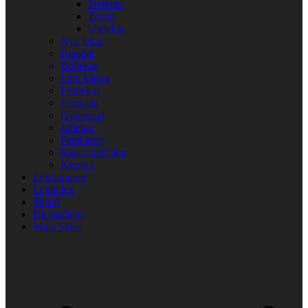
Stafetter
Tagen
Utelekar
Nya lekar
Blandat
Bollekar
Lära känna
Festlekar
Förskola
Gympasal
Jullekar
Femkamp
Klassrumslekar
Kluriga
Lekfinnaren
Lekindex
Tipsa!
Bli medlem
Mina Sidor