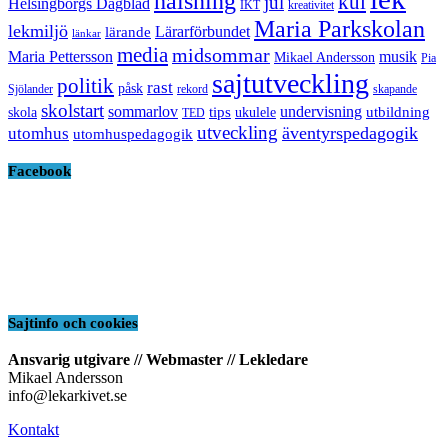
hälsning
kul
jul
Helsingborgs Dagblad
IKT
kreativitet
Maria Parkskolan
lekmiljö
Lärarförbundet
lärande
länkar
media
midsommar
Maria Pettersson
musik
Mikael Andersson
Pia
sajtutveckling
politik
rast
påsk
Sjölander
rekord
skapande
skolstart
sommarlov
undervisning
tips
utbildning
skola
ukulele
TED
utveckling
äventyrspedagogik
utomhus
utomhuspedagogik
Facebook
Sajtinfo och cookies
Ansvarig utgivare // Webmaster // Lekledare
Mikael Andersson
info@lekarkivet.se
Kontakt