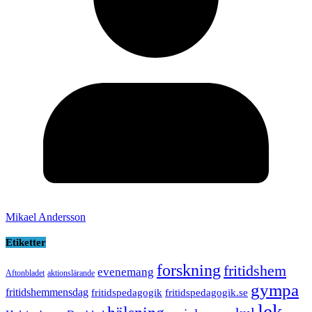
Mikael Andersson
Etiketter
forskning
fritidshem
evenemang
Aftonbladet
aktionslärande
gympa
fritidshemmensdag
fritidspedagogik
fritidspedagogik.se
lek