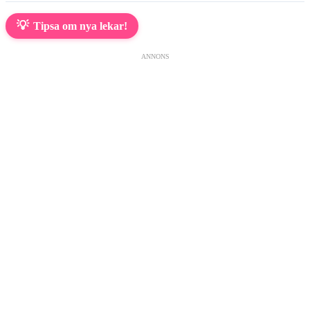
💡
Tipsa om nya lekar!
ANNONS