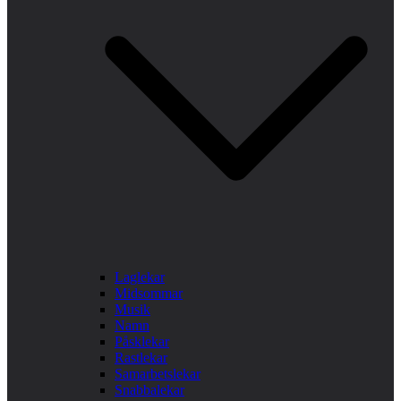
Laglekar
Midsommar
Musik
Namn
Påsklekar
Rastlekar
Samarbetslekar
Snabbalekar