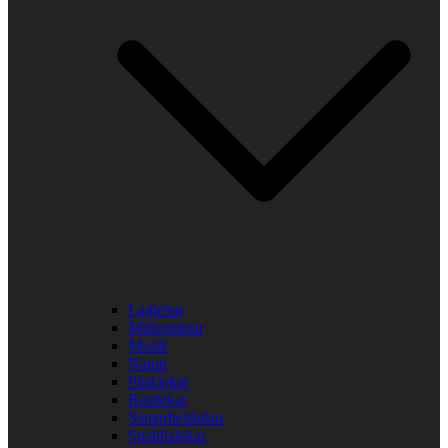
Laglekar
Midsommar
Musik
Namn
Påsklekar
Rastlekar
Samarbetslekar
Snabbalekar