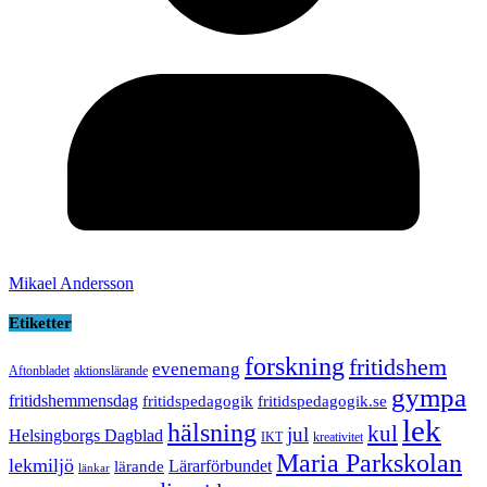
Mikael Andersson
Etiketter
forskning
fritidshem
evenemang
Aftonbladet
aktionslärande
gympa
fritidshemmensdag
fritidspedagogik
fritidspedagogik.se
lek
hälsning
kul
jul
Helsingborgs Dagblad
IKT
kreativitet
Maria Parkskolan
lekmiljö
Lärarförbundet
lärande
länkar