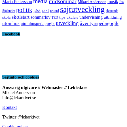
media
midsommar
Maria Pettersson
musik
Mikael Andersson
Pia
sajtutveckling
politik
rast
påsk
Sjölander
rekord
skapande
skolstart
sommarlov
undervisning
tips
utbildning
skola
ukulele
TED
utveckling
äventyrspedagogik
utomhus
utomhuspedagogik
Facebook
Sajtinfo och cookies
Ansvarig utgivare // Webmaster // Lekledare
Mikael Andersson
info@lekarkivet.se
Kontakt
Twitter
@lekarkivet
Cookie-policy