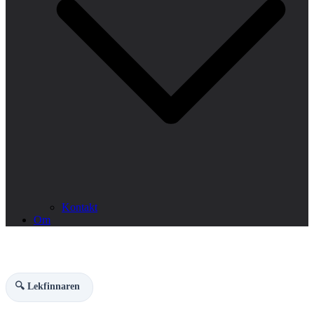
Kontakt
Om
🔍 Lekfinnaren