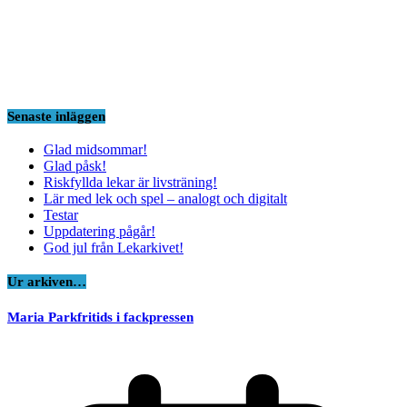
Senaste inläggen
Glad midsommar!
Glad påsk!
Riskfyllda lekar är livsträning!
Lär med lek och spel – analogt och digitalt
Testar
Uppdatering pågår!
God jul från Lekarkivet!
Ur arkiven…
Maria Parkfritids i fackpressen