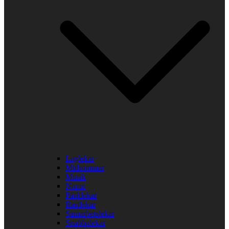
Laglekar
Midsommar
Musik
Namn
Påsklekar
Rastlekar
Samarbetslekar
Snabbalekar