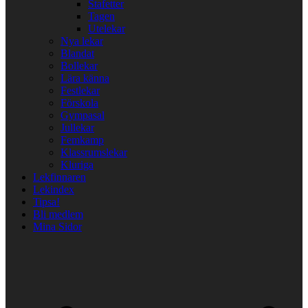
Stafetter
Tagen
Utelekar
Nya lekar
Blandat
Bollekar
Lära känna
Festlekar
Förskola
Gympasal
Jullekar
Femkamp
Klassrumslekar
Kluriga
Lekfinnaren
Lekindex
Tipsa!
Bli medlem
Mina Sidor