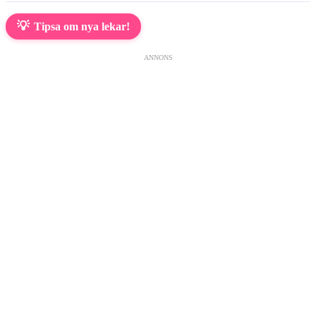
💡
Tipsa om nya lekar!
ANNONS