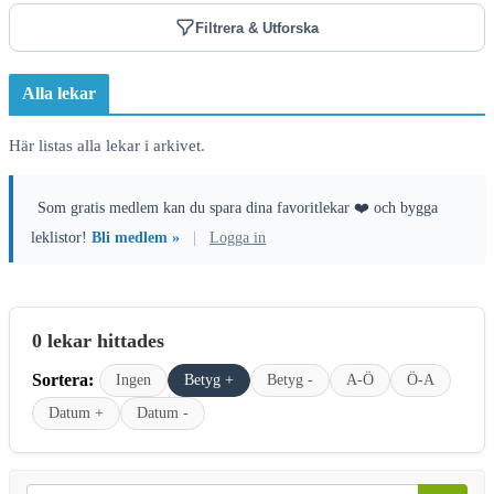
Filtrera & Utforska
Alla lekar
Här listas alla lekar i arkivet.
Som gratis medlem kan du spara dina favoritlekar ❤️ och bygga
leklistor!
Bli medlem »
|
Logga in
0 lekar hittades
Sortera:
Ingen
Betyg +
Betyg -
A-Ö
Ö-A
Datum +
Datum -