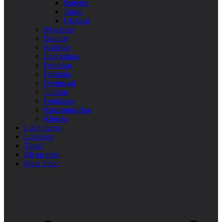
Stafetter
Tagen
Utelekar
Nya lekar
Blandat
Bollekar
Lära känna
Festlekar
Förskola
Gympasal
Jullekar
Femkamp
Klassrumslekar
Kluriga
Lekfinnaren
Lekindex
Tipsa!
Bli medlem
Mina Sidor