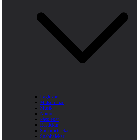
Laglekar
Midsommar
Musik
Namn
Påsklekar
Rastlekar
Samarbetslekar
Snabbalekar