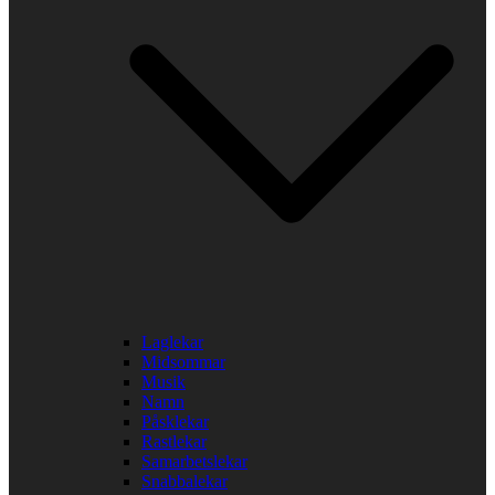
Laglekar
Midsommar
Musik
Namn
Påsklekar
Rastlekar
Samarbetslekar
Snabbalekar