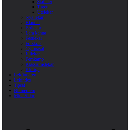
Stafetter
Tagen
Utelekar
Nya lekar
Blandat
Bollekar
Lära känna
Festlekar
Förskola
Gympasal
Jullekar
Femkamp
Klassrumslekar
Kluriga
Lekfinnaren
Lekindex
Tipsa!
Bli medlem
Mina Sidor