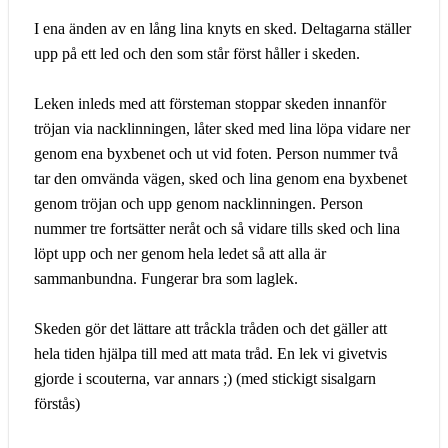
I ena änden av en lång lina knyts en sked. Deltagarna ställer
upp på ett led och den som står först håller i skeden.
Leken inleds med att försteman stoppar skeden innanför
tröjan via nacklinningen, låter sked med lina löpa vidare ner
genom ena byxbenet och ut vid foten. Person nummer två
tar den omvända vägen, sked och lina genom ena byxbenet
genom tröjan och upp genom nacklinningen. Person
nummer tre fortsätter neråt och så vidare tills sked och lina
löpt upp och ner genom hela ledet så att alla är
sammanbundna. Fungerar bra som laglek.
Skeden gör det lättare att tråckla tråden och det gäller att
hela tiden hjälpa till med att mata tråd. En lek vi givetvis
gjorde i scouterna, var annars ;) (med stickigt sisalgarn
förstås)