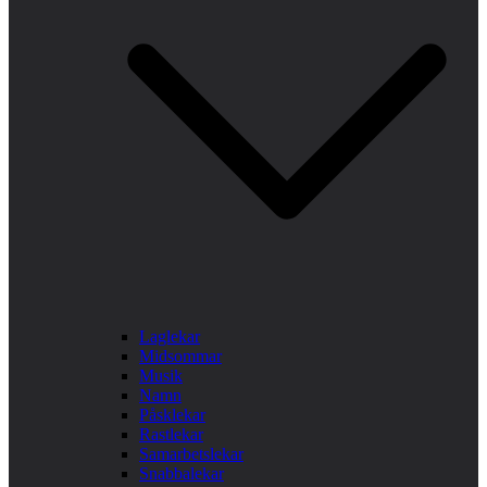
Laglekar
Midsommar
Musik
Namn
Påsklekar
Rastlekar
Samarbetslekar
Snabbalekar