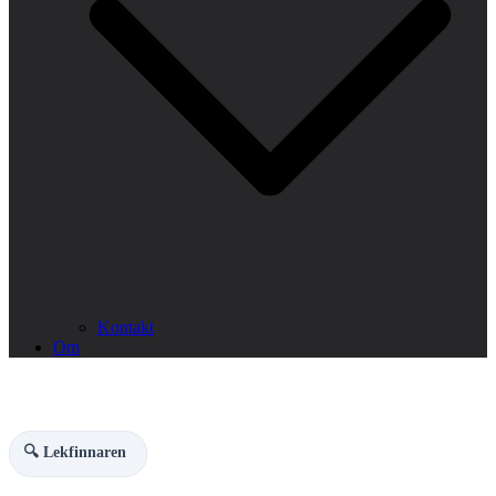
Kontakt
Om
🔍 Lekfinnaren