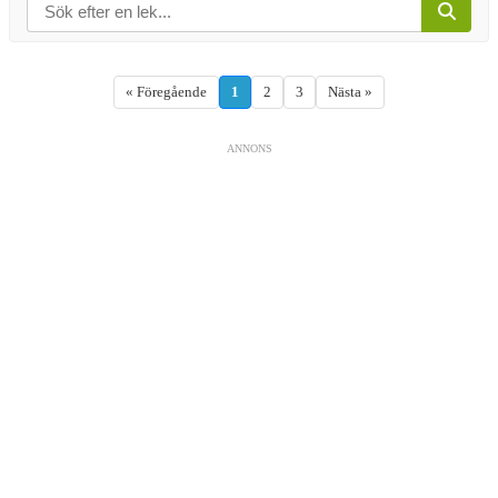
« Föregående
1
2
3
Nästa »
ANNONS