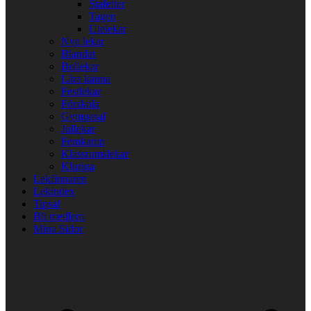
Stafetter
Tagen
Utelekar
Nya lekar
Blandat
Bollekar
Lära känna
Festlekar
Förskola
Gympasal
Jullekar
Femkamp
Klassrumslekar
Kluriga
Lekfinnaren
Lekindex
Tipsa!
Bli medlem
Mina Sidor