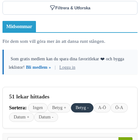
Filtrera & Utforska
Midsommar
För dem som vill göra mer än att dansa runt stången.
Som gratis medlem kan du spara dina favoritlekar ❤️ och bygga
leklistor!
Bli medlem »
|
Logga in
51 lekar hittades
Sortera:
Ingen
Betyg +
Betyg -
A-Ö
Ö-A
Datum +
Datum -