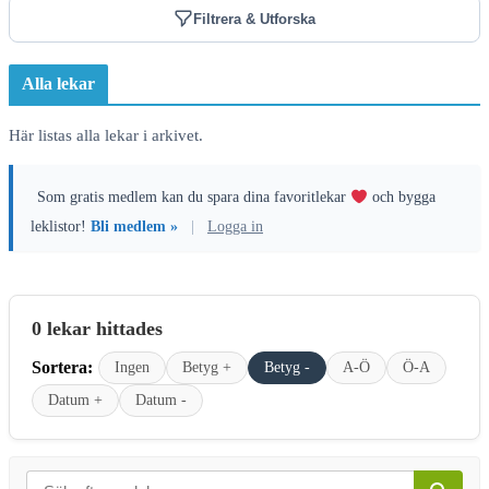
Filtrera & Utforska
Alla lekar
Här listas alla lekar i arkivet.
Som gratis medlem kan du spara dina favoritlekar
och bygga
leklistor!
Bli medlem »
|
Logga in
0 lekar hittades
Sortera:
Ingen
Betyg +
Betyg -
A-Ö
Ö-A
Datum +
Datum -