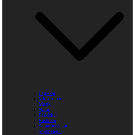
Laglekar
Midsommar
Musik
Namn
Påsklekar
Rastlekar
Samarbetslekar
Snabbalekar