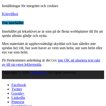
Inställningar för integritet och cookies
Köpvillkor
Om innehållet
Innehållet på lekarkivet.se är som på de flesta webbplatser till för att
sprida allmän glädje och nytta.
Men materialet är upphovsrättsligt skyddat och kan således inte
spridas hej vilt, hur som haver av vem som helst, när som helst eller
ens var som helst.
På förekommen anledning är det t.ex
inte OK att plagiera text rakt
av till sin egen lekhemsida
.
Copyright © 2026
Lekarkivet
. All rights reserved.
Facebook
Twitter
Google+
LinkedIn
Pinterest