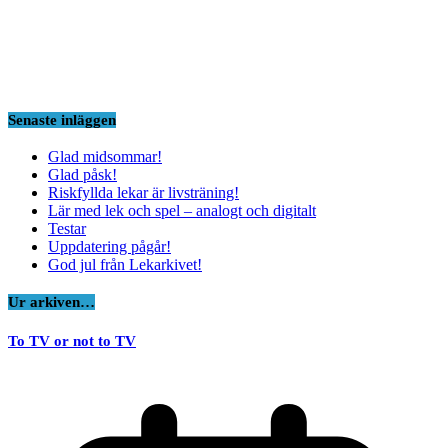
Senaste inläggen
Glad midsommar!
Glad påsk!
Riskfyllda lekar är livsträning!
Lär med lek och spel – analogt och digitalt
Testar
Uppdatering pågår!
God jul från Lekarkivet!
Ur arkiven…
To TV or not to TV