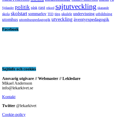
sajtutveckling
politik
rast
påsk
Sjölander
rekord
skapande
skolstart
sommarlov
undervisning
tips
utbildning
skola
ukulele
TED
utveckling
äventyrspedagogik
utomhus
utomhuspedagogik
Facebook
Sajtinfo och cookies
Ansvarig utgivare // Webmaster // Lekledare
Mikael Andersson
info@lekarkivet.se
Kontakt
Twitter
@lekarkivet
Cookie-policy