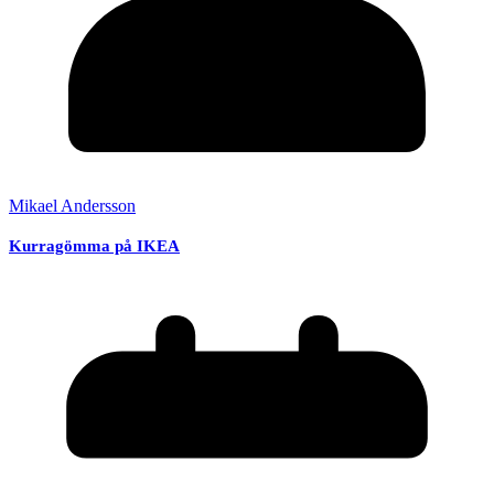
Mikael Andersson
Kurragömma på IKEA