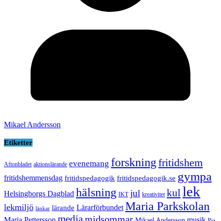
Mikael Andersson
Etiketter
forskning
fritidshem
evenemang
Aftonbladet
aktionslärande
gympa
fritidshemmensdag
fritidspedagogik
fritidspedagogik.se
lek
hälsning
kul
jul
Helsingborgs Dagblad
IKT
kreativitet
Maria Parkskolan
lekmiljö
Lärarförbundet
lärande
länkar
media
midsommar
Maria Pettersson
musik
Mikael Andersson
Pia