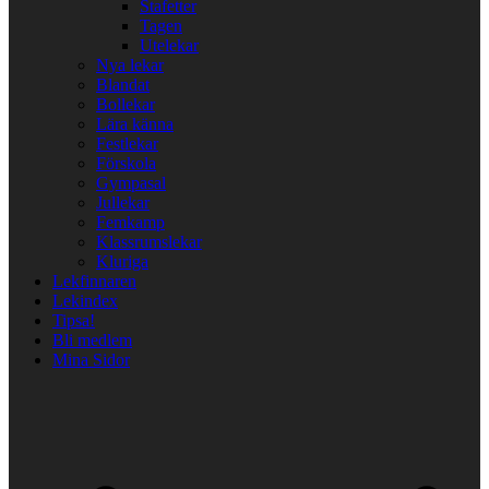
Stafetter
Tagen
Utelekar
Nya lekar
Blandat
Bollekar
Lära känna
Festlekar
Förskola
Gympasal
Jullekar
Femkamp
Klassrumslekar
Kluriga
Lekfinnaren
Lekindex
Tipsa!
Bli medlem
Mina Sidor