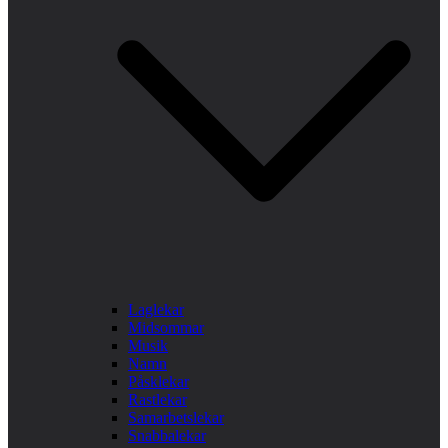
Laglekar
Midsommar
Musik
Namn
Påsklekar
Rastlekar
Samarbetslekar
Snabbalekar