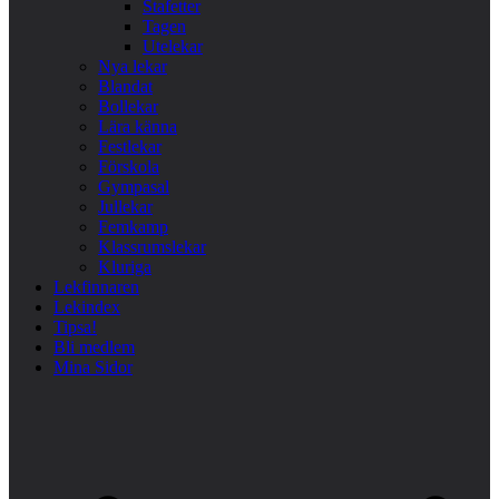
Stafetter
Tagen
Utelekar
Nya lekar
Blandat
Bollekar
Lära känna
Festlekar
Förskola
Gympasal
Jullekar
Femkamp
Klassrumslekar
Kluriga
Lekfinnaren
Lekindex
Tipsa!
Bli medlem
Mina Sidor