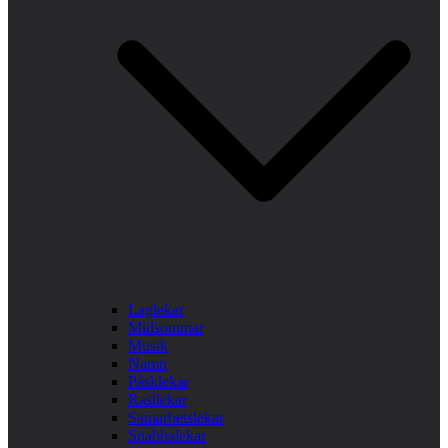
Laglekar
Midsommar
Musik
Namn
Påsklekar
Rastlekar
Samarbetslekar
Snabbalekar