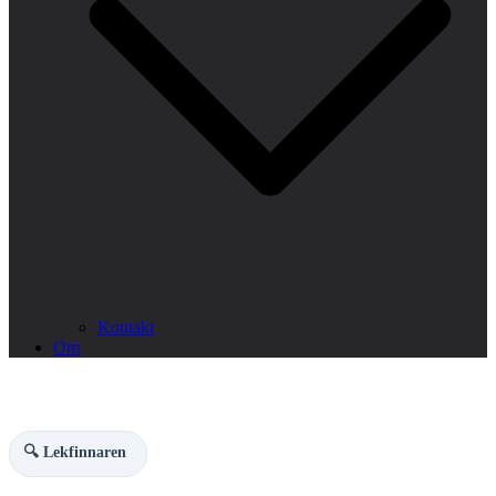
Kontakt
Om
🔍 Lekfinnaren