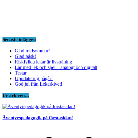
Senaste inläggen
Glad midsommar!
Glad påsk!
Riskfyllda lekar är livsträning!
Lär med lek och spel – analogt och digitalt
Testar
Uppdatering pågår!
God jul från Lekarkivet!
Ur arkiven…
Äventyrspedagogik på förstasidan!