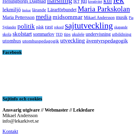
hälsning
kul
jul
Helsingborgs Dagblad
IKT
kreativitet
Maria Parkskolan
lekmiljö
Lärarförbundet
lärande
länkar
media
midsommar
Maria Pettersson
musik
Mikael Andersson
Pia
sajtutveckling
politik
rast
påsk
Sjölander
rekord
skapande
skolstart
sommarlov
undervisning
tips
utbildning
skola
ukulele
TED
utveckling
äventyrspedagogik
utomhus
utomhuspedagogik
Facebook
Sajtinfo och cookies
Ansvarig utgivare // Webmaster // Lekledare
Mikael Andersson
info@lekarkivet.se
Kontakt