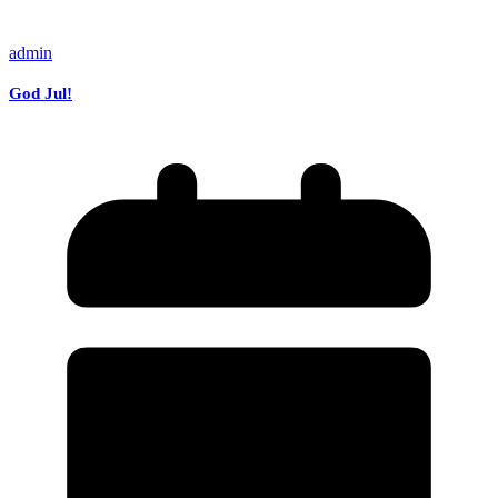
admin
God Jul!