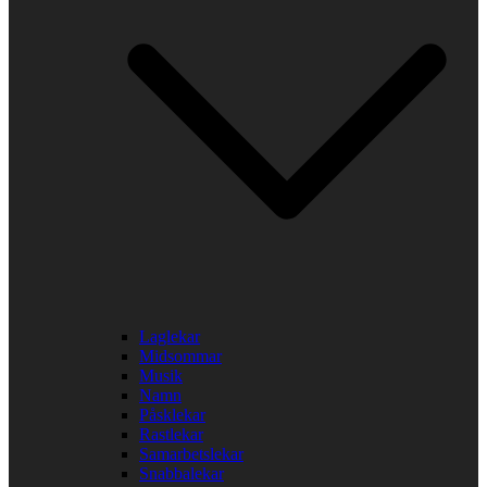
Laglekar
Midsommar
Musik
Namn
Påsklekar
Rastlekar
Samarbetslekar
Snabbalekar