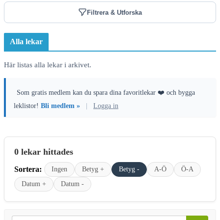
Filtrera & Utforska
Alla lekar
Här listas alla lekar i arkivet.
Som gratis medlem kan du spara dina favoritlekar ❤️ och bygga
leklistor!
Bli medlem »
|
Logga in
0 lekar hittades
Sortera:
Ingen
Betyg +
Betyg -
A-Ö
Ö-A
Datum +
Datum -