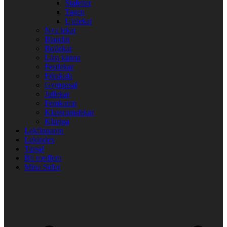
Stafetter
Tagen
Utelekar
Nya lekar
Blandat
Bollekar
Lära känna
Festlekar
Förskola
Gympasal
Jullekar
Femkamp
Klassrumslekar
Kluriga
Lekfinnaren
Lekindex
Tipsa!
Bli medlem
Mina Sidor