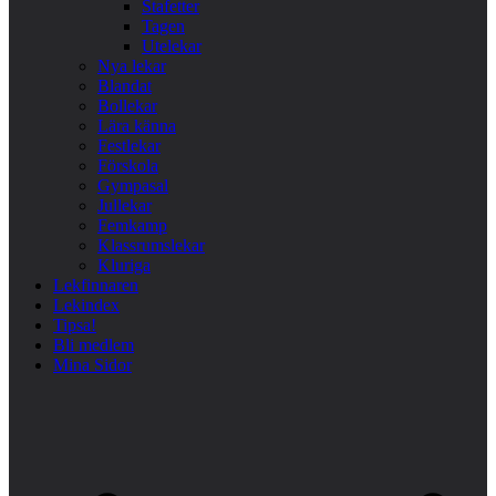
Stafetter
Tagen
Utelekar
Nya lekar
Blandat
Bollekar
Lära känna
Festlekar
Förskola
Gympasal
Jullekar
Femkamp
Klassrumslekar
Kluriga
Lekfinnaren
Lekindex
Tipsa!
Bli medlem
Mina Sidor