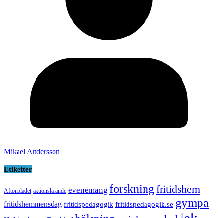
Mikael Andersson
Etiketter
forskning
fritidshem
evenemang
Aftonbladet
aktionslärande
gympa
fritidshemmensdag
fritidspedagogik
fritidspedagogik.se
lek