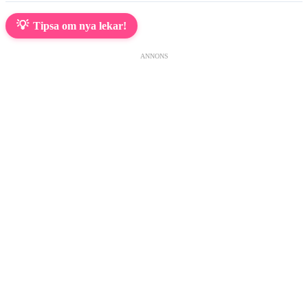
💡
Tipsa om nya lekar!
ANNONS