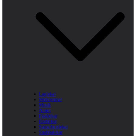
Laglekar
Midsommar
Musik
Namn
Påsklekar
Rastlekar
Samarbetslekar
Snabbalekar