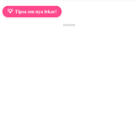
💡
Tipsa om nya lekar!
ANNONS