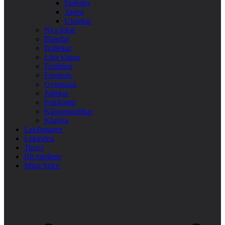
Stafetter
Tagen
Utelekar
Nya lekar
Blandat
Bollekar
Lära känna
Festlekar
Förskola
Gympasal
Jullekar
Femkamp
Klassrumslekar
Kluriga
Lekfinnaren
Lekindex
Tipsa!
Bli medlem
Mina Sidor