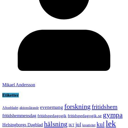
Mikael Andersson
Etiketter
forskning
fritidshem
evenemang
Aftonbladet
aktionslärande
gympa
fritidshemmensdag
fritidspedagogik
fritidspedagogik.se
lek
hälsning
kul
jul
Helsingborgs Dagblad
IKT
kreativitet