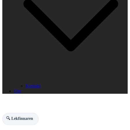
Kontakt
Om
🔍 Lekfinnaren