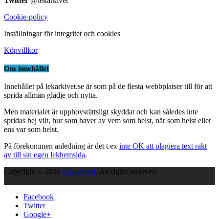
Twitter
@lekarkivet
Cookie-policy
Inställningar för integritet och cookies
Köpvillkor
Om innehållet
Innehållet på lekarkivet.se är som på de flesta webbplatser till för att
sprida allmän glädje och nytta.
Men materialet är upphovsrättsligt skyddat och kan således inte
spridas hej vilt, hur som haver av vem som helst, när som helst eller
ens var som helst.
På förekommen anledning är det t.ex
inte OK att plagiera text rakt
av till sin egen lekhemsida
.
Copyright © 2026
Lekarkivet
. All rights reserved.
Facebook
Twitter
Google+