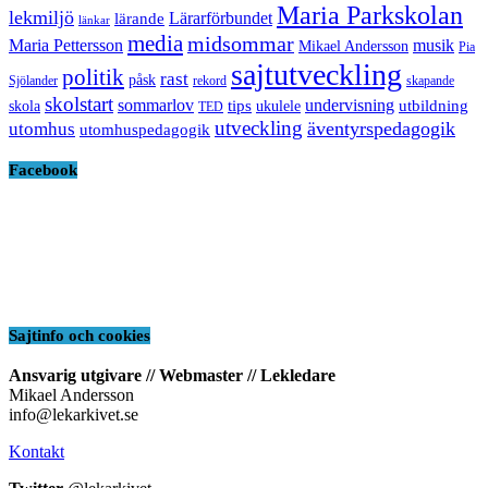
Maria Parkskolan
lekmiljö
Lärarförbundet
lärande
länkar
media
midsommar
Maria Pettersson
musik
Mikael Andersson
Pia
sajtutveckling
politik
rast
påsk
Sjölander
rekord
skapande
skolstart
sommarlov
undervisning
tips
utbildning
skola
ukulele
TED
utveckling
äventyrspedagogik
utomhus
utomhuspedagogik
Facebook
Sajtinfo och cookies
Ansvarig utgivare // Webmaster // Lekledare
Mikael Andersson
info@lekarkivet.se
Kontakt