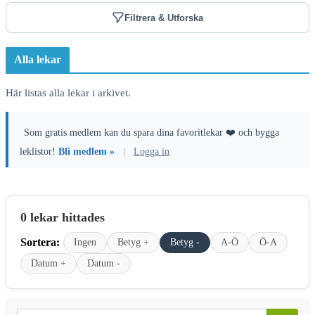
Filtrera & Utforska
Alla lekar
Här listas alla lekar i arkivet.
Som gratis medlem kan du spara dina favoritlekar ❤️ och bygga
leklistor!
Bli medlem »
|
Logga in
0 lekar hittades
Sortera:
Ingen
Betyg +
Betyg -
A-Ö
Ö-A
Datum +
Datum -