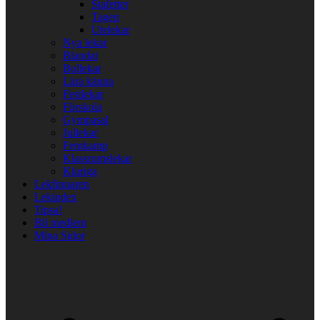
Stafetter
Tagen
Utelekar
Nya lekar
Blandat
Bollekar
Lära känna
Festlekar
Förskola
Gympasal
Jullekar
Femkamp
Klassrumslekar
Kluriga
Lekfinnaren
Lekindex
Tipsa!
Bli medlem
Mina Sidor