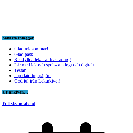
Senaste inläggen
Glad midsommar!
Glad påsk!
Riskfyllda lekar är livsträning!
Lär med lek och spel – analogt och digitalt
Testar
Uppdatering pågår!
God jul från Lekarkivet!
Ur arkiven…
Full steam ahead