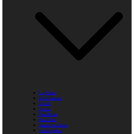
Laglekar
Midsommar
Musik
Namn
Påsklekar
Rastlekar
Samarbetslekar
Snabbalekar