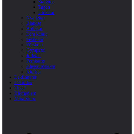
Stafetter
Tagen
Utelekar
Nya lekar
Blandat
Bollekar
Lära känna
Festlekar
Förskola
Gympasal
Jullekar
Femkamp
Klassrumslekar
Kluriga
Lekfinnaren
Lekindex
Tipsa!
Bli medlem
Mina Sidor