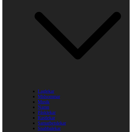
Laglekar
Midsommar
Musik
Namn
Påsklekar
Rastlekar
Samarbetslekar
Snabbalekar