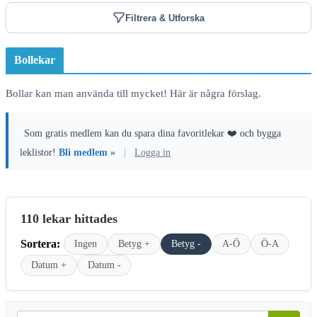
Filtrera & Utforska
Bollekar
Bollar kan man använda till mycket! Här är några förslag.
Som gratis medlem kan du spara dina favoritlekar ❤️ och bygga
leklistor!
Bli medlem »
|
Logga in
110 lekar hittades
Sortera:
Ingen
Betyg +
Betyg -
A-Ö
Ö-A
Datum +
Datum -