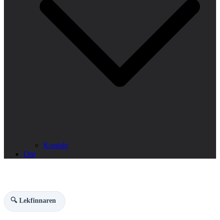
Kontakt
Om
🔍 Lekfinnaren