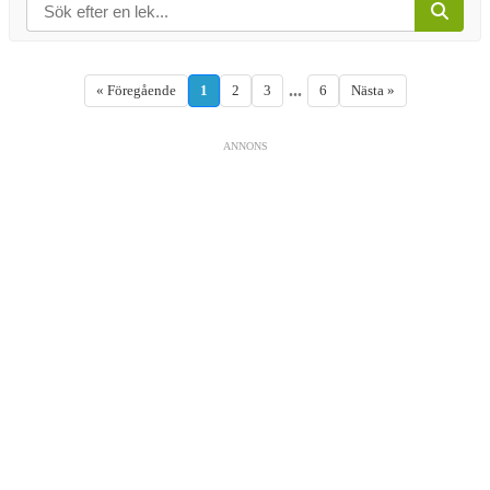
...
« Föregående
1
2
3
6
Nästa »
ANNONS