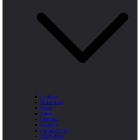
Laglekar
Midsommar
Musik
Namn
Påsklekar
Rastlekar
Samarbetslekar
Snabbalekar