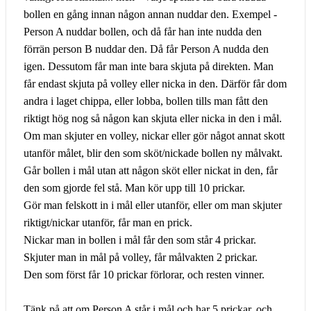
bollen en gång innan någon annan nuddar den. Exempel -
Person A nuddar bollen, och då får han inte nudda den
förrän person B nuddar den. Då får Person A nudda den
igen. Dessutom får man inte bara skjuta på direkten. Man
får endast skjuta på volley eller nicka in den. Därför får dom
andra i laget chippa, eller lobba, bollen tills man fått den
riktigt hög nog så någon kan skjuta eller nicka in den i mål.
Om man skjuter en volley, nickar eller gör något annat skott
utanför målet, blir den som sköt/nickade bollen ny målvakt.
Går bollen i mål utan att någon sköt eller nickat in den, får
den som gjorde fel stå. Man kör upp till 10 prickar.
Gör man felskott in i mål eller utanför, eller om man skjuter
riktigt/nickar utanför, får man en prick.
Nickar man in bollen i mål får den som står 4 prickar.
Skjuter man in mål på volley, får målvakten 2 prickar.
Den som först får 10 prickar förlorar, och resten vinner.
Tänk på att om Person A står i mål och har 5 prickar, och