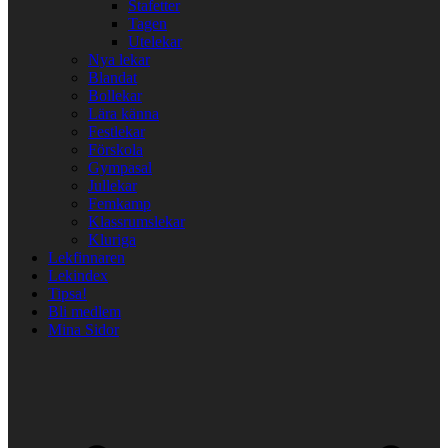
Stafetter
Tagen
Utelekar
Nya lekar
Blandat
Bollekar
Lära känna
Festlekar
Förskola
Gympasal
Jullekar
Femkamp
Klassrumslekar
Kluriga
Lekfinnaren
Lekindex
Tipsa!
Bli medlem
Mina Sidor