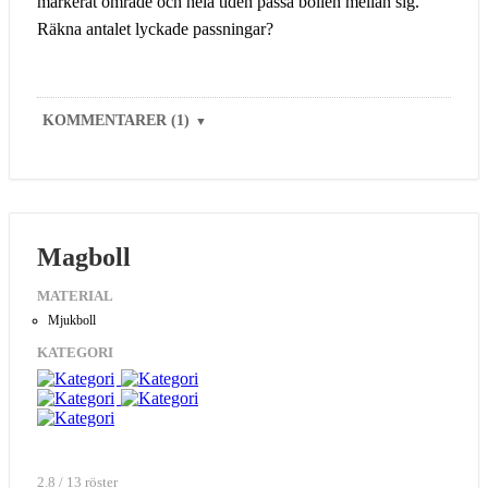
markerat område och hela tiden passa bollen mellan sig.
Räkna antalet lyckade passningar?
KOMMENTARER (1)
▼
Magboll
MATERIAL
Mjukboll
KATEGORI
2.8 / 13 röster