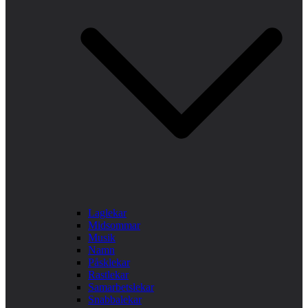
Laglekar
Midsommar
Musik
Namn
Påsklekar
Rastlekar
Samarbetslekar
Snabbalekar