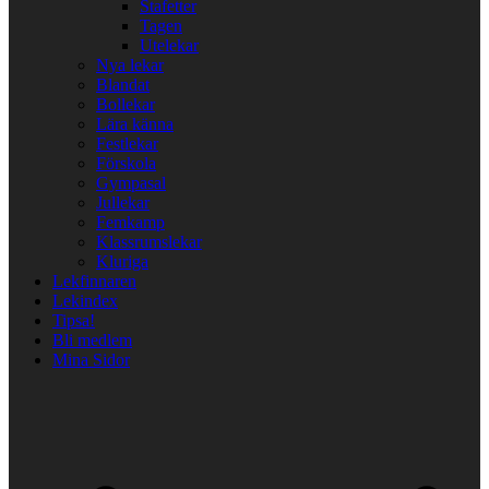
Stafetter
Tagen
Utelekar
Nya lekar
Blandat
Bollekar
Lära känna
Festlekar
Förskola
Gympasal
Jullekar
Femkamp
Klassrumslekar
Kluriga
Lekfinnaren
Lekindex
Tipsa!
Bli medlem
Mina Sidor