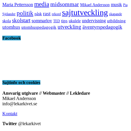
media
midsommar
Maria Pettersson
musik
Mikael Andersson
Pia
sajtutveckling
politik
rast
påsk
Sjölander
rekord
skapande
skolstart
sommarlov
undervisning
tips
utbildning
skola
ukulele
TED
utveckling
äventyrspedagogik
utomhus
utomhuspedagogik
Facebook
Sajtinfo och cookies
Ansvarig utgivare // Webmaster // Lekledare
Mikael Andersson
info@lekarkivet.se
Kontakt
Twitter
@lekarkivet