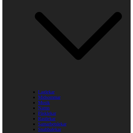
Laglekar
Midsommar
Musik
Namn
Påsklekar
Rastlekar
Samarbetslekar
Snabbalekar