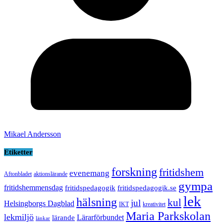
Mikael Andersson
Etiketter
forskning
fritidshem
evenemang
Aftonbladet
aktionslärande
gympa
fritidshemmensdag
fritidspedagogik
fritidspedagogik.se
lek
hälsning
kul
jul
Helsingborgs Dagblad
IKT
kreativitet
Maria Parkskolan
lekmiljö
Lärarförbundet
lärande
länkar