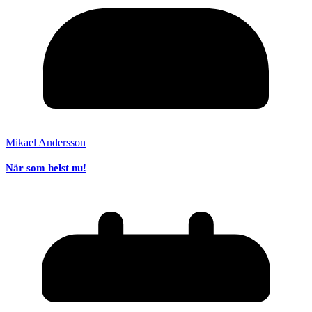
Mikael Andersson
När som helst nu!