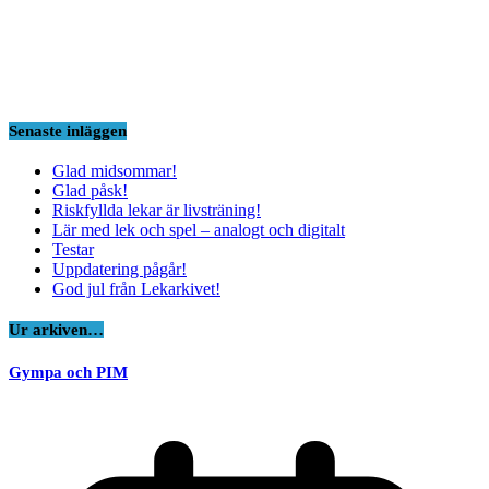
Senaste inläggen
Glad midsommar!
Glad påsk!
Riskfyllda lekar är livsträning!
Lär med lek och spel – analogt och digitalt
Testar
Uppdatering pågår!
God jul från Lekarkivet!
Ur arkiven…
Gympa och PIM