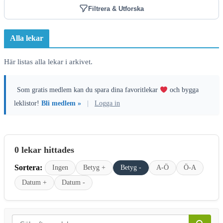
Filtrera & Utforska
Alla lekar
Här listas alla lekar i arkivet.
Som gratis medlem kan du spara dina favoritlekar
och bygga
leklistor!
Bli medlem »
|
Logga in
0 lekar hittades
Sortera:
Ingen
Betyg +
Betyg -
A-Ö
Ö-A
Datum +
Datum -