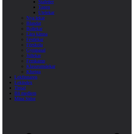
Stafetter
Tagen
Utelekar
Nya lekar
Blandat
Bollekar
Lära känna
Festlekar
Förskola
Gympasal
Jullekar
Femkamp
Klassrumslekar
Kluriga
Lekfinnaren
Lekindex
Tipsa!
Bli medlem
Mina Sidor