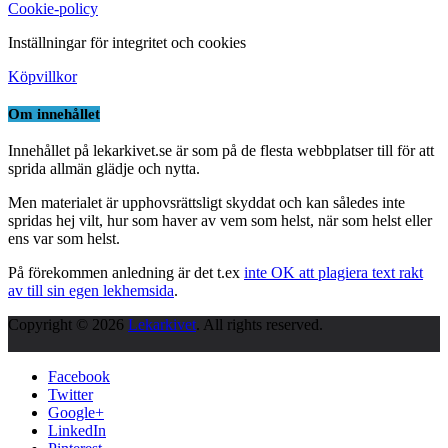
Cookie-policy
Inställningar för integritet och cookies
Köpvillkor
Om innehållet
Innehållet på lekarkivet.se är som på de flesta webbplatser till för att
sprida allmän glädje och nytta.
Men materialet är upphovsrättsligt skyddat och kan således inte
spridas hej vilt, hur som haver av vem som helst, när som helst eller
ens var som helst.
På förekommen anledning är det t.ex
inte OK att plagiera text rakt
av till sin egen lekhemsida
.
Copyright © 2026
Lekarkivet
. All rights reserved.
Facebook
Twitter
Google+
LinkedIn