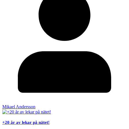
Mikael Andersson
+20 år av lekar på nätet!