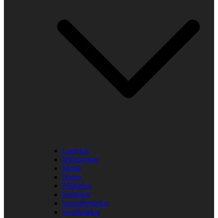
Laglekar
Midsommar
Musik
Namn
Påsklekar
Rastlekar
Samarbetslekar
Snabbalekar