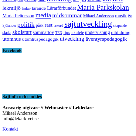
IKT
kreativitet
Maria Parkskolan
lekmiljö
Lärarförbundet
lärande
länkar
media
midsommar
Maria Pettersson
musik
Mikael Andersson
Pia
sajtutveckling
politik
rast
påsk
Sjölander
rekord
skapande
skolstart
sommarlov
undervisning
tips
utbildning
skola
ukulele
TED
utveckling
äventyrspedagogik
utomhus
utomhuspedagogik
Facebook
Sajtinfo och cookies
Ansvarig utgivare // Webmaster // Lekledare
Mikael Andersson
info@lekarkivet.se
Kontakt