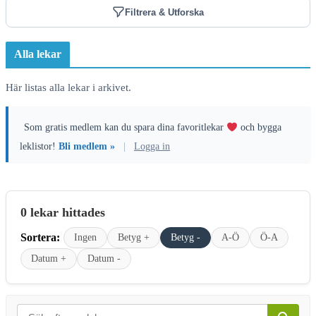
Filtrera & Utforska
Alla lekar
Här listas alla lekar i arkivet.
Som gratis medlem kan du spara dina favoritlekar
och bygga
leklistor!
Bli medlem »
|
Logga in
0 lekar hittades
Sortera:
Ingen
Betyg +
Betyg -
A-Ö
Ö-A
Datum +
Datum -