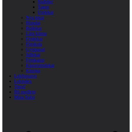
Stafetter
Tagen
Utelekar
Nya lekar
Blandat
Bollekar
Lära känna
Festlekar
Förskola
Gympasal
Jullekar
Femkamp
Klassrumslekar
Kluriga
Lekfinnaren
Lekindex
Tipsa!
Bli medlem
Mina Sidor