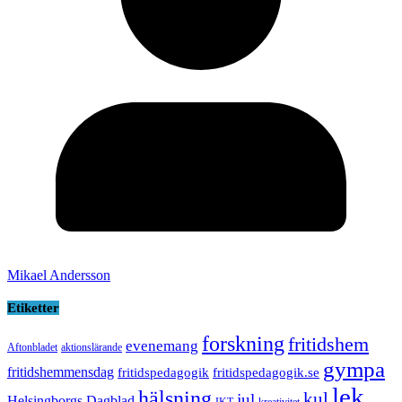
Mikael Andersson
Etiketter
forskning
fritidshem
evenemang
Aftonbladet
aktionslärande
gympa
fritidshemmensdag
fritidspedagogik
fritidspedagogik.se
lek
hälsning
kul
jul
Helsingborgs Dagblad