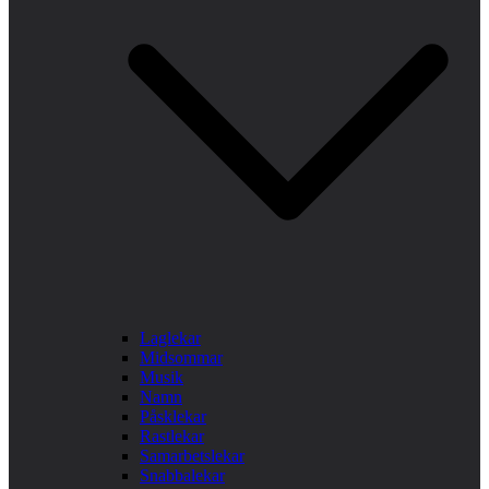
Laglekar
Midsommar
Musik
Namn
Påsklekar
Rastlekar
Samarbetslekar
Snabbalekar