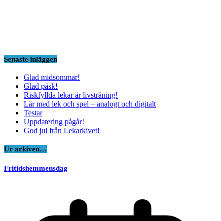
Senaste inläggen
Glad midsommar!
Glad påsk!
Riskfyllda lekar är livsträning!
Lär med lek och spel – analogt och digitalt
Testar
Uppdatering pågår!
God jul från Lekarkivet!
Ur arkiven…
Fritidshemmensdag