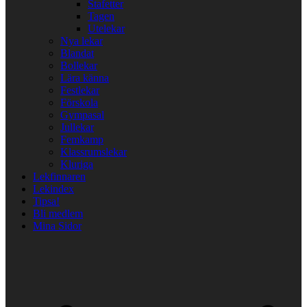
Stafetter
Tagen
Utelekar
Nya lekar
Blandat
Bollekar
Lära känna
Festlekar
Förskola
Gympasal
Jullekar
Femkamp
Klassrumslekar
Kluriga
Lekfinnaren
Lekindex
Tipsa!
Bli medlem
Mina Sidor