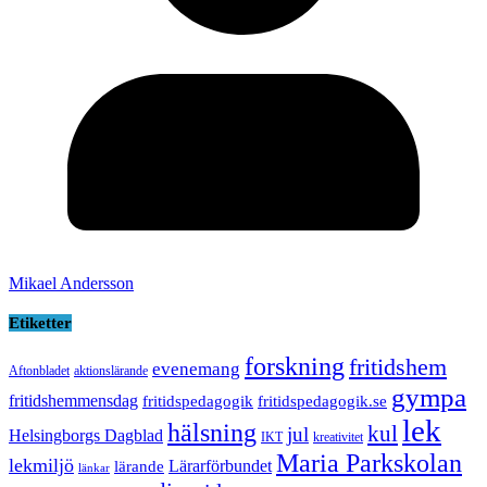
Mikael Andersson
Etiketter
forskning
fritidshem
evenemang
Aftonbladet
aktionslärande
gympa
fritidshemmensdag
fritidspedagogik
fritidspedagogik.se
lek
hälsning
kul
jul
Helsingborgs Dagblad
IKT
kreativitet
Maria Parkskolan
lekmiljö
Lärarförbundet
lärande
länkar