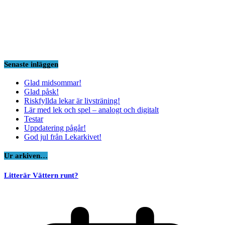
Senaste inläggen
Glad midsommar!
Glad påsk!
Riskfyllda lekar är livsträning!
Lär med lek och spel – analogt och digitalt
Testar
Uppdatering pågår!
God jul från Lekarkivet!
Ur arkiven…
Litterär Vättern runt?