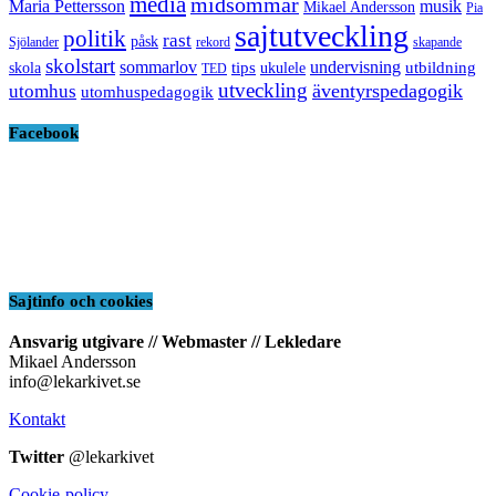
media
midsommar
Maria Pettersson
musik
Mikael Andersson
Pia
sajtutveckling
politik
rast
påsk
Sjölander
rekord
skapande
skolstart
sommarlov
undervisning
tips
utbildning
skola
ukulele
TED
utveckling
äventyrspedagogik
utomhus
utomhuspedagogik
Facebook
Sajtinfo och cookies
Ansvarig utgivare // Webmaster // Lekledare
Mikael Andersson
info@lekarkivet.se
Kontakt
Twitter
@lekarkivet
Cookie-policy