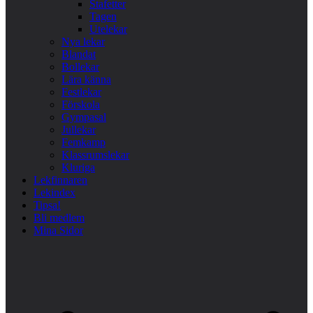
Stafetter
Tagen
Utelekar
Nya lekar
Blandat
Bollekar
Lära känna
Festlekar
Förskola
Gympasal
Jullekar
Femkamp
Klassrumslekar
Kluriga
Lekfinnaren
Lekindex
Tipsa!
Bli medlem
Mina Sidor