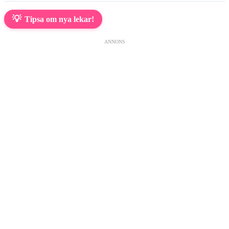
💡
Tipsa om nya lekar!
ANNONS