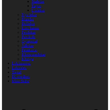
Stafetter
Tagen
Utelekar
Nya lekar
Blandat
Bollekar
Lära känna
Festlekar
Förskola
Gympasal
Jullekar
Femkamp
Klassrumslekar
Kluriga
Lekfinnaren
Lekindex
Tipsa!
Bli medlem
Mina Sidor