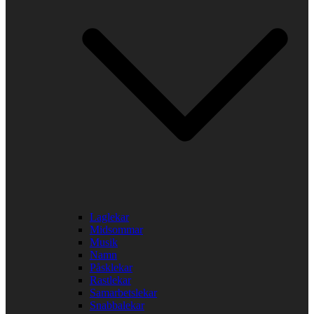
Laglekar
Midsommar
Musik
Namn
Påsklekar
Rastlekar
Samarbetslekar
Snabbalekar