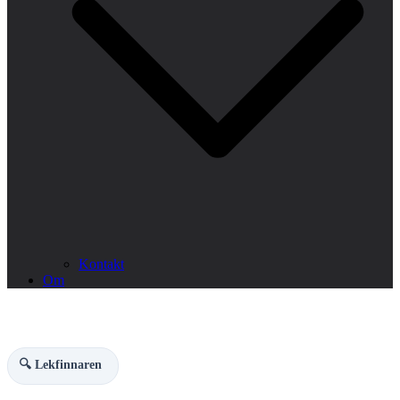
Kontakt
Om
🔍 Lekfinnaren