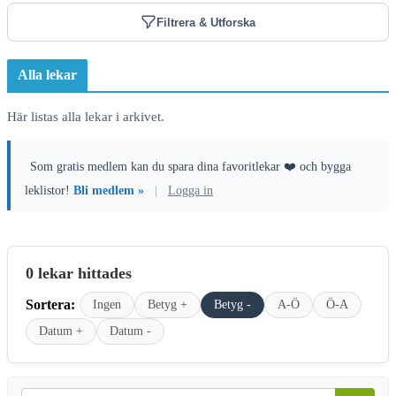
Filtrera & Utforska
Alla lekar
Här listas alla lekar i arkivet.
Som gratis medlem kan du spara dina favoritlekar ❤️ och bygga
leklistor!
Bli medlem »
|
Logga in
0 lekar hittades
Sortera:
Ingen
Betyg +
Betyg -
A-Ö
Ö-A
Datum +
Datum -