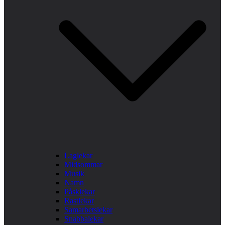
Laglekar
Midsommar
Musik
Namn
Påsklekar
Rastlekar
Samarbetslekar
Snabbalekar