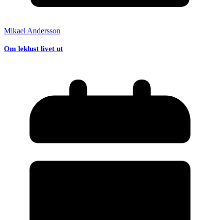
Mikael Andersson
Om leklust livet ut