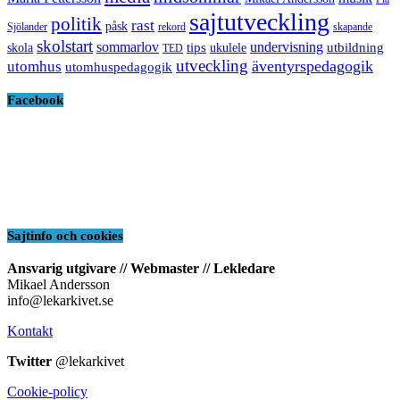
sajtutveckling
politik
rast
påsk
Sjölander
rekord
skapande
skolstart
sommarlov
undervisning
tips
utbildning
skola
ukulele
TED
utveckling
äventyrspedagogik
utomhus
utomhuspedagogik
Facebook
Sajtinfo och cookies
Ansvarig utgivare // Webmaster // Lekledare
Mikael Andersson
info@lekarkivet.se
Kontakt
Twitter
@lekarkivet
Cookie-policy