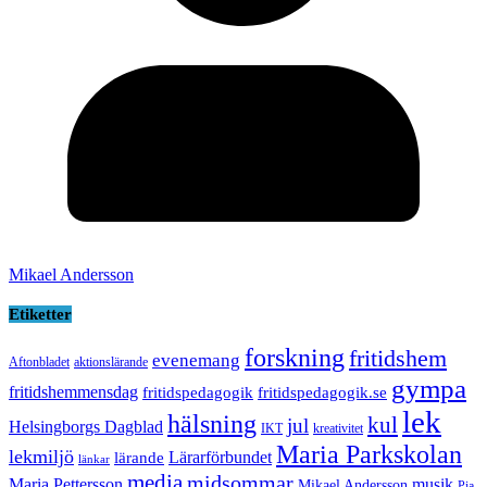
Mikael Andersson
Etiketter
forskning
fritidshem
evenemang
Aftonbladet
aktionslärande
gympa
fritidshemmensdag
fritidspedagogik
fritidspedagogik.se
lek
hälsning
kul
jul
Helsingborgs Dagblad
IKT
kreativitet
Maria Parkskolan
lekmiljö
Lärarförbundet
lärande
länkar
media
midsommar
Maria Pettersson
musik
Mikael Andersson
Pia