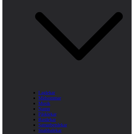
Laglekar
Midsommar
Musik
Namn
Påsklekar
Rastlekar
Samarbetslekar
Snabbalekar