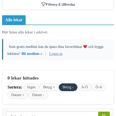
Filtrera & Utforska
Alla lekar
Här listas alla lekar i arkivet.
Som gratis medlem kan du spara dina favoritlekar
och bygga
leklistor!
Bli medlem »
|
Logga in
0 lekar hittades
Sortera:
Ingen
Betyg +
Betyg -
A-Ö
Ö-A
Datum +
Datum -