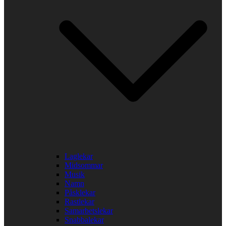
Laglekar
Midsommar
Musik
Namn
Påsklekar
Rastlekar
Samarbetslekar
Snabbalekar