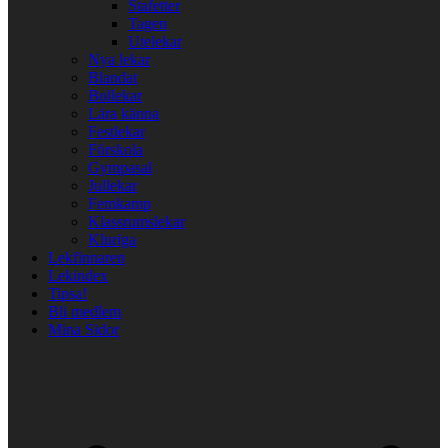
Stafetter
Tagen
Utelekar
Nya lekar
Blandat
Bollekar
Lära känna
Festlekar
Förskola
Gympasal
Jullekar
Femkamp
Klassrumslekar
Kluriga
Lekfinnaren
Lekindex
Tipsa!
Bli medlem
Mina Sidor