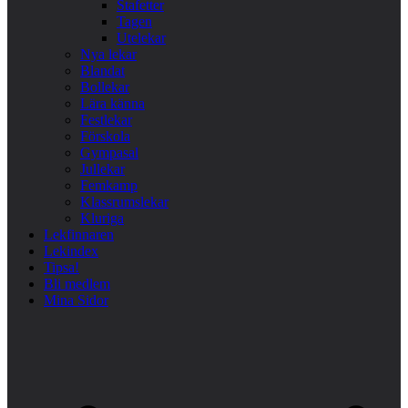
Stafetter
Tagen
Utelekar
Nya lekar
Blandat
Bollekar
Lära känna
Festlekar
Förskola
Gympasal
Jullekar
Femkamp
Klassrumslekar
Kluriga
Lekfinnaren
Lekindex
Tipsa!
Bli medlem
Mina Sidor