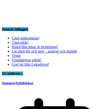
Senaste inläggen
Glad midsommar!
Glad påsk!
Riskfyllda lekar är livsträning!
Lär med lek och spel – analogt och digitalt
Testar
Uppdatering pågår!
God jul från Lekarkivet!
Ur arkiven…
Sommarfritidslekar