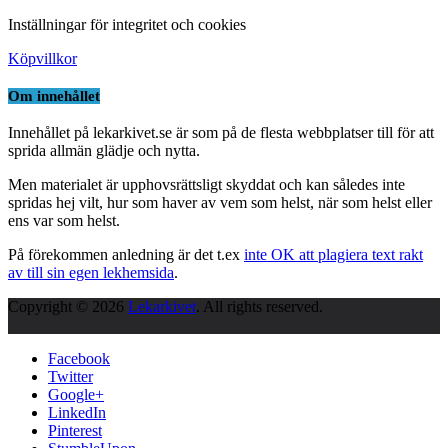
Inställningar för integritet och cookies
Köpvillkor
Om innehållet
Innehållet på lekarkivet.se är som på de flesta webbplatser till för att
sprida allmän glädje och nytta.
Men materialet är upphovsrättsligt skyddat och kan således inte
spridas hej vilt, hur som haver av vem som helst, när som helst eller
ens var som helst.
På förekommen anledning är det t.ex
inte OK att plagiera text rakt
av till sin egen lekhemsida
.
Copyright © 2026
Lekarkivet
. All rights reserved.
Facebook
Twitter
Google+
LinkedIn
Pinterest