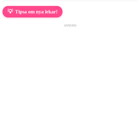
💡
Tipsa om nya lekar!
ANNONS