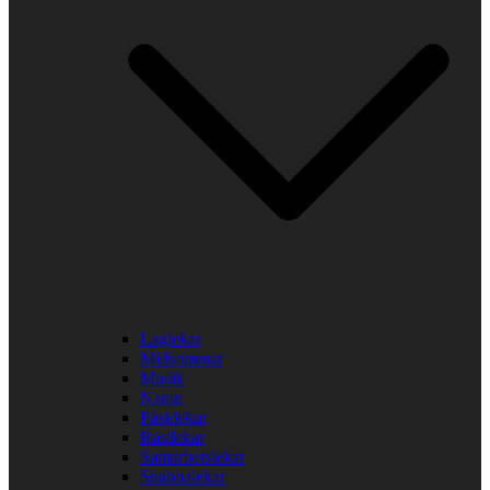
Laglekar
Midsommar
Musik
Namn
Påsklekar
Rastlekar
Samarbetslekar
Snabbalekar