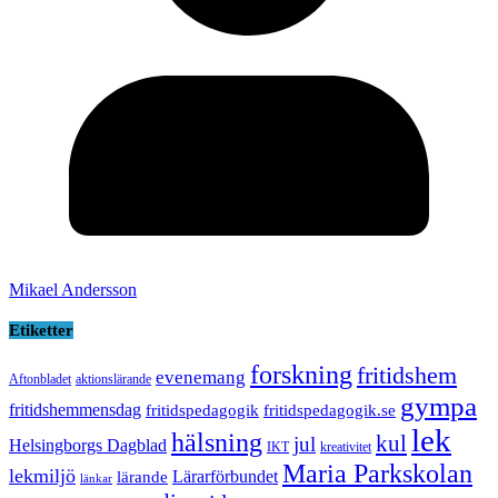
Mikael Andersson
Etiketter
forskning
fritidshem
evenemang
Aftonbladet
aktionslärande
gympa
fritidshemmensdag
fritidspedagogik
fritidspedagogik.se
lek
hälsning
kul
jul
Helsingborgs Dagblad
IKT
kreativitet
Maria Parkskolan
lekmiljö
Lärarförbundet
lärande
länkar