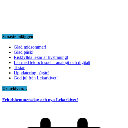
Senaste inläggen
Glad midsommar!
Glad påsk!
Riskfyllda lekar är livsträning!
Lär med lek och spel – analogt och digitalt
Testar
Uppdatering pågår!
God jul från Lekarkivet!
Ur arkiven…
Fritidshemmensdag och nya Lekarkivet!