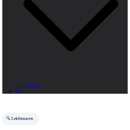
Kontakt
Om
🔍 Lekfinnaren