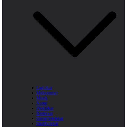
Laglekar
Midsommar
Musik
Namn
Påsklekar
Rastlekar
Samarbetslekar
Snabbalekar