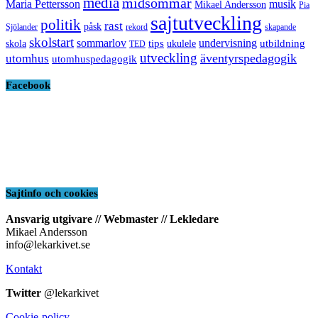
media
midsommar
Maria Pettersson
musik
Mikael Andersson
Pia
sajtutveckling
politik
rast
påsk
Sjölander
rekord
skapande
skolstart
sommarlov
undervisning
tips
utbildning
skola
ukulele
TED
utveckling
äventyrspedagogik
utomhus
utomhuspedagogik
Facebook
Sajtinfo och cookies
Ansvarig utgivare // Webmaster // Lekledare
Mikael Andersson
info@lekarkivet.se
Kontakt
Twitter
@lekarkivet
Cookie-policy