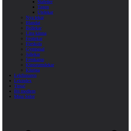
Stafetter
Tagen
Utelekar
Nya lekar
Blandat
Bollekar
Lära känna
Festlekar
Förskola
Gympasal
Jullekar
Femkamp
Klassrumslekar
Kluriga
Lekfinnaren
Lekindex
Tipsa!
Bli medlem
Mina Sidor