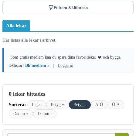
Filtrera & Utforska
Alla lekar
Här listas alla lekar i arkivet.
Som gratis medlem kan du spara dina favoritlekar ❤️ och bygga
leklistor!
Bli medlem »
|
Logga in
0 lekar hittades
Sortera:
Ingen
Betyg +
Betyg -
A-Ö
Ö-A
Datum +
Datum -