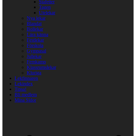
Stafetter
Tagen
Utelekar
Nya lekar
Blandat
Bollekar
Lära känna
Festlekar
Förskola
Gympasal
Jullekar
Femkamp
Klassrumslekar
Kluriga
Lekfinnaren
Lekindex
Tipsa!
Bli medlem
Mina Sidor