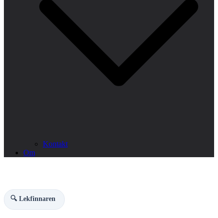
Kontakt
Om
🔍 Lekfinnaren