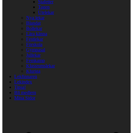
Stafetter
Tagen
Utelekar
Nya lekar
Blandat
Bollekar
Lära känna
Festlekar
Förskola
Gympasal
Jullekar
Femkamp
Klassrumslekar
Kluriga
Lekfinnaren
Lekindex
Tipsa!
Bli medlem
Mina Sidor