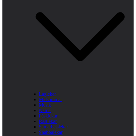
Laglekar
Midsommar
Musik
Namn
Påsklekar
Rastlekar
Samarbetslekar
Snabbalekar