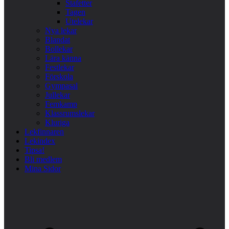
Stafetter
Tagen
Utelekar
Nya lekar
Blandat
Bollekar
Lära känna
Festlekar
Förskola
Gympasal
Jullekar
Femkamp
Klassrumslekar
Kluriga
Lekfinnaren
Lekindex
Tipsa!
Bli medlem
Mina Sidor