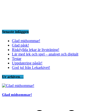
Senaste inläggen
Glad midsommar!
Glad påsk!
Riskfyllda lekar är livsträning!
Lär med lek och spel – analogt och digitalt
Testar
Uppdatering pågår!
God jul från Lekarkivet!
Ur arkiven…
Glad midsommar!