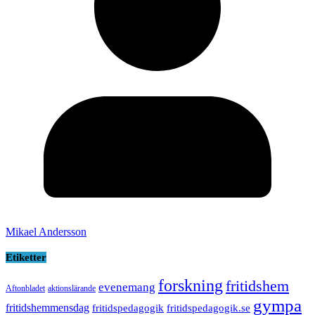
Mikael Andersson
Etiketter
forskning
fritidshem
evenemang
Aftonbladet
aktionslärande
gympa
fritidshemmensdag
fritidspedagogik
fritidspedagogik.se