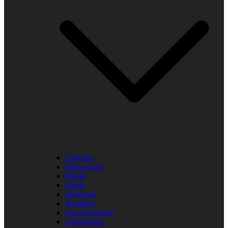
Laglekar
Midsommar
Musik
Namn
Påsklekar
Rastlekar
Samarbetslekar
Snabbalekar