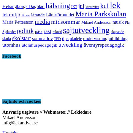
lek
hälsning
kul
jul
Helsingborgs Dagblad
IKT
kreativitet
Maria Parkskolan
lekmiljö
Lärarförbundet
lärande
länkar
media
midsommar
Maria Pettersson
musik
Mikael Andersson
Pia
sajtutveckling
politik
rast
påsk
Sjölander
rekord
skapande
skolstart
sommarlov
undervisning
tips
utbildning
skola
ukulele
TED
utveckling
äventyrspedagogik
utomhus
utomhuspedagogik
Facebook
Sajtinfo och cookies
Ansvarig utgivare // Webmaster // Lekledare
Mikael Andersson
info@lekarkivet.se
Kontakt