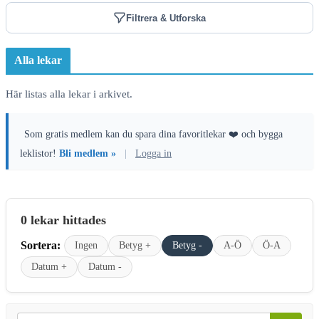
Filtrera & Utforska
Alla lekar
Här listas alla lekar i arkivet.
Som gratis medlem kan du spara dina favoritlekar ❤️ och bygga
leklistor!
Bli medlem »
|
Logga in
0 lekar hittades
Sortera:
Ingen
Betyg +
Betyg -
A-Ö
Ö-A
Datum +
Datum -