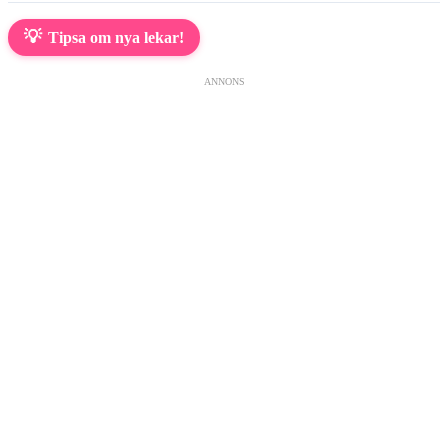
💡
Tipsa om nya lekar!
ANNONS