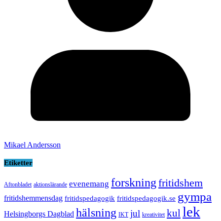
Mikael Andersson
Etiketter
forskning
fritidshem
evenemang
Aftonbladet
aktionslärande
gympa
fritidshemmensdag
fritidspedagogik
fritidspedagogik.se
lek
hälsning
kul
jul
Helsingborgs Dagblad
IKT
kreativitet