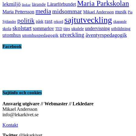
Maria Parkskolan
lekmiljö
Lärarförbundet
lärande
länkar
media
midsommar
Maria Pettersson
musik
Mikael Andersson
Pia
sajtutveckling
politik
rast
påsk
Sjölander
rekord
skapande
skolstart
sommarlov
undervisning
tips
utbildning
skola
ukulele
TED
utveckling
äventyrspedagogik
utomhus
utomhuspedagogik
Facebook
Sajtinfo och cookies
Ansvarig utgivare // Webmaster // Lekledare
Mikael Andersson
info@lekarkivet.se
Kontakt
Twitter
@lekarkivet