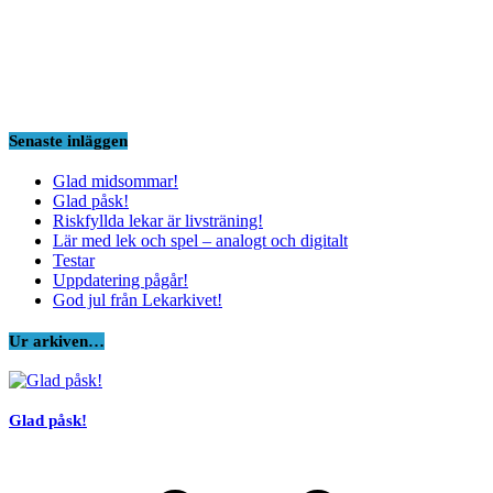
Senaste inläggen
Glad midsommar!
Glad påsk!
Riskfyllda lekar är livsträning!
Lär med lek och spel – analogt och digitalt
Testar
Uppdatering pågår!
God jul från Lekarkivet!
Ur arkiven…
Glad påsk!