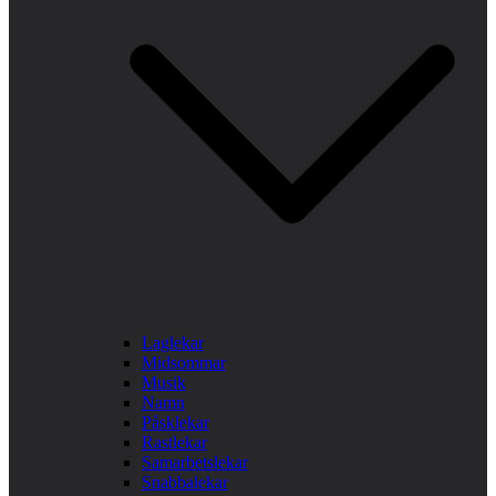
Laglekar
Midsommar
Musik
Namn
Påsklekar
Rastlekar
Samarbetslekar
Snabbalekar