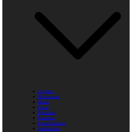
Laglekar
Midsommar
Musik
Namn
Påsklekar
Rastlekar
Samarbetslekar
Snabbalekar