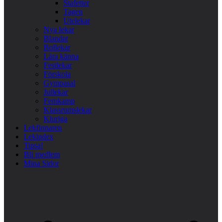
Stafetter
Tagen
Utelekar
Nya lekar
Blandat
Bollekar
Lära känna
Festlekar
Förskola
Gympasal
Jullekar
Femkamp
Klassrumslekar
Kluriga
Lekfinnaren
Lekindex
Tipsa!
Bli medlem
Mina Sidor