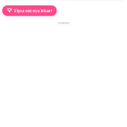
💡
Tipsa om nya lekar!
ANNONS