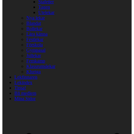
Stafetter
Tagen
Utelekar
Nya lekar
Blandat
Bollekar
Lära känna
Festlekar
Förskola
Gympasal
Jullekar
Femkamp
Klassrumslekar
Kluriga
Lekfinnaren
Lekindex
Tipsa!
Bli medlem
Mina Sidor