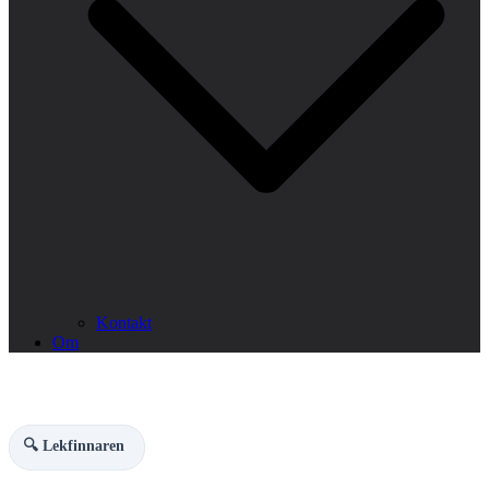
Kontakt
Om
🔍 Lekfinnaren