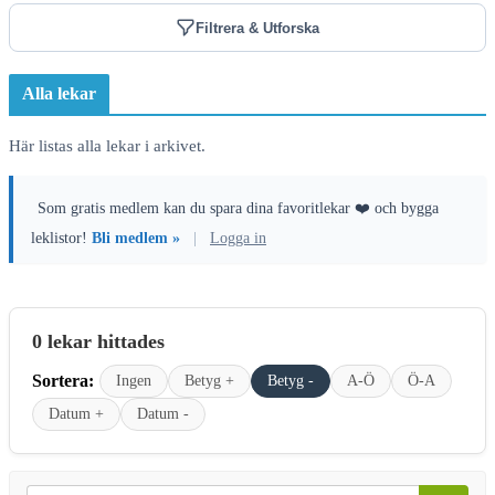
Filtrera & Utforska
Alla lekar
Här listas alla lekar i arkivet.
Som gratis medlem kan du spara dina favoritlekar ❤️ och bygga
leklistor!
Bli medlem »
|
Logga in
0 lekar hittades
Sortera:
Ingen
Betyg +
Betyg -
A-Ö
Ö-A
Datum +
Datum -