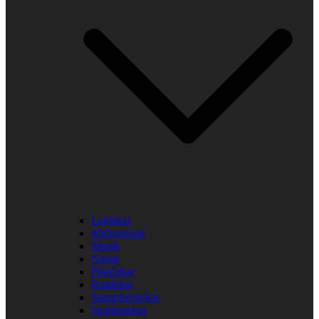
Laglekar
Midsommar
Musik
Namn
Påsklekar
Rastlekar
Samarbetslekar
Snabbalekar