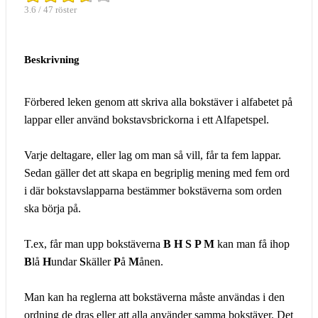
3.6 / 47 röster
Beskrivning
Förbered leken genom att skriva alla bokstäver i alfabetet på
lappar eller använd bokstavsbrickorna i ett Alfapetspel.
Varje deltagare, eller lag om man så vill, får ta fem lappar.
Sedan gäller det att skapa en begriplig mening med fem ord
i där bokstavslapparna bestämmer bokstäverna som orden
ska börja på.
T.ex, får man upp bokstäverna
B H S P M
kan man få ihop
B
lå
H
undar
S
käller
P
å
M
ånen.
Man kan ha reglerna att bokstäverna måste användas i den
ordning de dras eller att alla använder samma bokstäver. Det