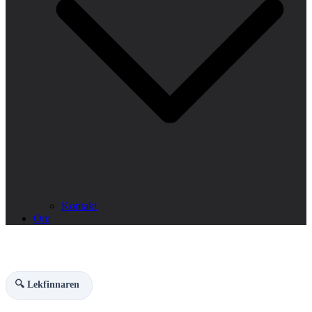
Kontakt
Om
🔍 Lekfinnaren