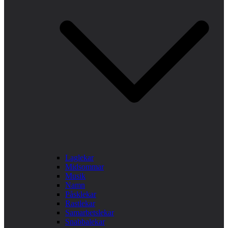
Laglekar
Midsommar
Musik
Namn
Påsklekar
Rastlekar
Samarbetslekar
Snabbalekar