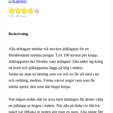
3.8 / 49 röster
Beskrivning
Alla deltagare medtar två stycken julklappar för en
förutbestämd summa pengar. T.ex 100 kronor per klapp.
Julklapparna ska förståss vara inslagna! Alla sätter sig kring
ett bord och julklapparna läggs på hög i mitten.
Sedan tar man en tärning som var och en får slå med i tur
och ordning, medurs. Första varvet avgör vem som får
inleda spelet, den som slår högst börjar.
När någon sedan slår en sexa med tärningen får denne välja
en julklapp ur högen i mitten. När alla på detta vis fått två
paket var tillbaka ur potten gör man en paus. Alla måste fått