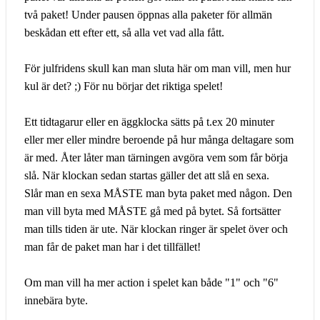
två paket! Under pausen öppnas alla paketer för allmän
beskådan ett efter ett, så alla vet vad alla fått.
För julfridens skull kan man sluta här om man vill, men hur
kul är det? ;) För nu börjar det riktiga spelet!
Ett tidtagarur eller en äggklocka sätts på t.ex 20 minuter
eller mer eller mindre beroende på hur många deltagare som
är med. Åter låter man tärningen avgöra vem som får börja
slå. När klockan sedan startas gäller det att slå en sexa.
Slår man en sexa MÅSTE man byta paket med någon. Den
man vill byta med MÅSTE gå med på bytet. Så fortsätter
man tills tiden är ute. När klockan ringer är spelet över och
man får de paket man har i det tillfället!
Om man vill ha mer action i spelet kan både "1" och "6"
innebära byte.