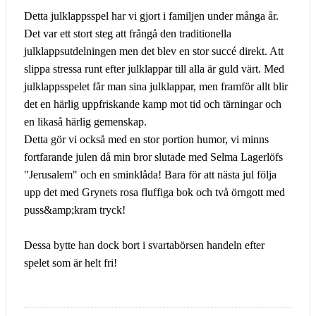
Detta julklappsspel har vi gjort i familjen under många år.
Det var ett stort steg att frångå den traditionella
julklappsutdelningen men det blev en stor succé direkt. Att
slippa stressa runt efter julklappar till alla är guld värt. Med
julklappsspelet får man sina julklappar, men framför allt blir
det en härlig uppfriskande kamp mot tid och tärningar och
en likaså härlig gemenskap.
Detta gör vi också med en stor portion humor, vi minns
fortfarande julen då min bror slutade med Selma Lagerlöfs
"Jerusalem" och en sminklåda! Bara för att nästa jul följa
upp det med Grynets rosa fluffiga bok och två örngott med
puss&amp;kram tryck!
Dessa bytte han dock bort i svartabörsen handeln efter
spelet som är helt fri!