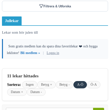
Filtrera & Utforska
Jullekar
Lekar som hör julen till
Som gratis medlem kan du spara dina favoritlekar ❤️ och bygga
leklistor!
Bli medlem »
|
Logga in
11 lekar hittades
Sortera:
Ingen
Betyg +
Betyg -
A-Ö
Ö-A
Datum +
Datum -