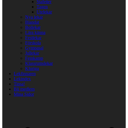
Stafetter
Tagen
Utelekar
Nya lekar
Blandat
Bollekar
Lära känna
Festlekar
Förskola
Gympasal
Jullekar
Femkamp
Klassrumslekar
Kluriga
Lekfinnaren
Lekindex
Tipsa!
Bli medlem
Mina Sidor