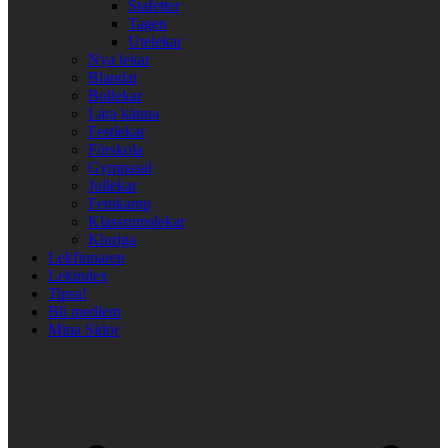
Stafetter
Tagen
Utelekar
Nya lekar
Blandat
Bollekar
Lära känna
Festlekar
Förskola
Gympasal
Jullekar
Femkamp
Klassrumslekar
Kluriga
Lekfinnaren
Lekindex
Tipsa!
Bli medlem
Mina Sidor