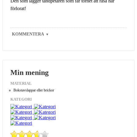
Den som lägger tandpetaren som får tornet att rasa har
förlorat!
KOMMENTERA
▼
Min mening
MATERIAL
Bokstavslappar eller brickor
KATEGORI