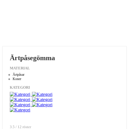
Ärtpåsegömma
MATERIAL
Ärtpåsar
Koner
KATEGORI
3.5 / 12 röster