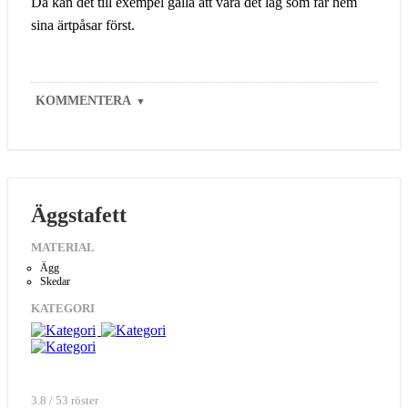
Då kan det till exempel gälla att vara det lag som får hem
sina ärtpåsar först.
KOMMENTERA
▼
Äggstafett
MATERIAL
Ägg
Skedar
KATEGORI
3.8 / 53 röster