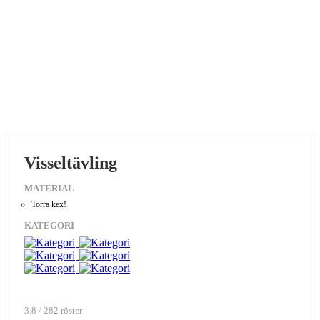
Visseltävling
MATERIAL
Torra kex!
KATEGORI
3.8 / 282 röster