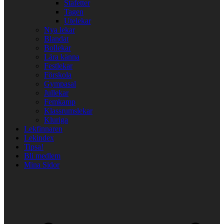
Stafetter
Tagen
Utelekar
Nya lekar
Blandat
Bollekar
Lära känna
Festlekar
Förskola
Gympasal
Jullekar
Femkamp
Klassrumslekar
Kluriga
Lekfinnaren
Lekindex
Tipsa!
Bli medlem
Mina Sidor