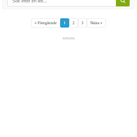
« Föregående
1
2
3
Nästa »
ANNONS