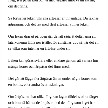
Iväg, lyft på en kon och ta med ärtpåse tillbaka till sitt lag
om det finns.
Så fortsätter leken tills alla ärtpåsar är inhämtade. Då räknas
ärtpåsarna och det lag med flest ärtpåsar vinner leken.
Om leken drar ut på tiden går det att säga åt deltagarna att
låta konerna ligga ner istället för att ställas upp så går det att
se vilka som inte har en ärtpåse under sig.
Leken kan göras svårare eller enklare genom att variera hur
många koner och ärtpåsar det finns med.
Det går att lägga fler ärtpåsar än en under några koner som
en bonus, eller andra överraskningar.
Om ärtpåsarna har olika färg kan lagen tilldelas olika färger
och bara få hämta de ärtpåsar med den färg som laget har.