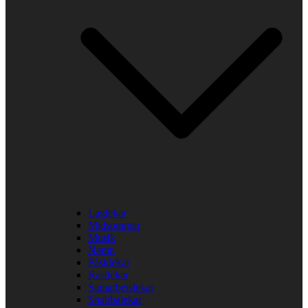
Laglekar
Midsommar
Musik
Namn
Påsklekar
Rastlekar
Samarbetslekar
Snabbalekar