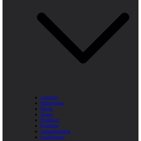
Laglekar
Midsommar
Musik
Namn
Påsklekar
Rastlekar
Samarbetslekar
Snabbalekar