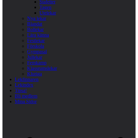
Stafetter
Tagen
Utelekar
Nya lekar
Blandat
Bollekar
Lära känna
Festlekar
Förskola
Gympasal
Jullekar
Femkamp
Klassrumslekar
Kluriga
Lekfinnaren
Lekindex
Tipsa!
Bli medlem
Mina Sidor