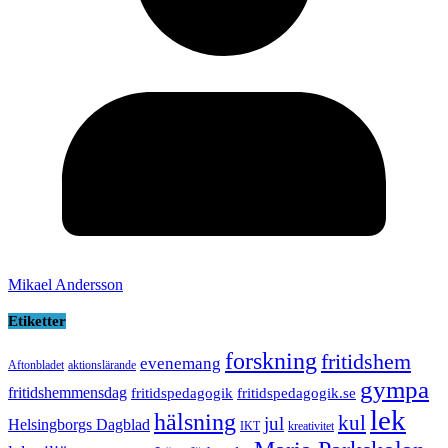
Mikael Andersson
Etiketter
forskning
fritidshem
evenemang
Aftonbladet
aktionslärande
gympa
fritidshemmensdag
fritidspedagogik
fritidspedagogik.se
lek
hälsning
kul
jul
Helsingborgs Dagblad
IKT
kreativitet