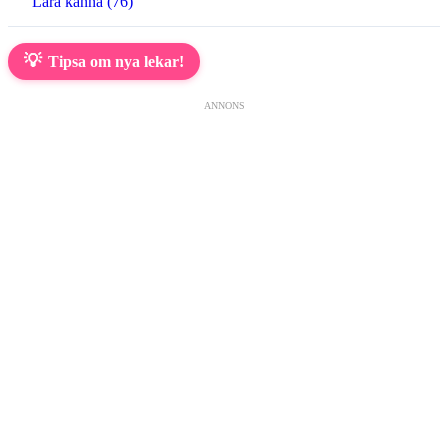
Lära känna (76)
💡
Tipsa om nya lekar!
ANNONS