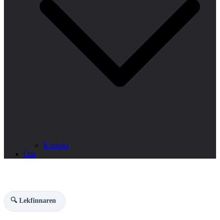
Kontakt
Om
🔍 Lekfinnaren