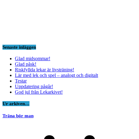
Senaste inläggen
Glad midsommar!
Glad påsk!
Riskfyllda lekar är livsträning!
Lär med lek och spel – analogt och digitalt
Testar
Uppdatering pågår!
God jul från Lekarkivet!
Ur arkiven…
Träna bör man