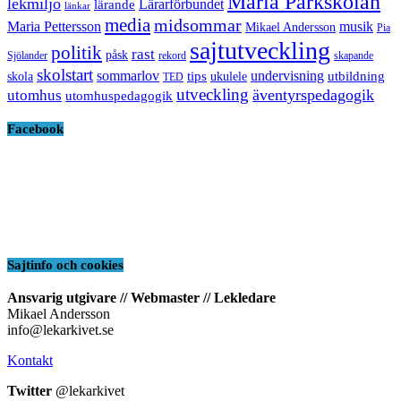
Maria Parkskolan
lekmiljö
Lärarförbundet
lärande
länkar
media
midsommar
Maria Pettersson
musik
Mikael Andersson
Pia
sajtutveckling
politik
rast
påsk
Sjölander
rekord
skapande
skolstart
sommarlov
undervisning
tips
utbildning
skola
ukulele
TED
utveckling
äventyrspedagogik
utomhus
utomhuspedagogik
Facebook
Sajtinfo och cookies
Ansvarig utgivare // Webmaster // Lekledare
Mikael Andersson
info@lekarkivet.se
Kontakt
Twitter
@lekarkivet