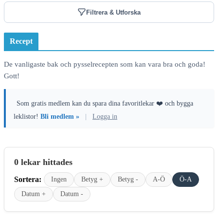
Filtrera & Utforska
Recept
De vanligaste bak och pysselrecepten som kan vara bra och goda!
Gott!
Som gratis medlem kan du spara dina favoritlekar ❤️ och bygga
leklistor!
Bli medlem »
|
Logga in
0 lekar hittades
Sortera:
Ingen
Betyg +
Betyg -
A-Ö
Ö-A
Datum +
Datum -