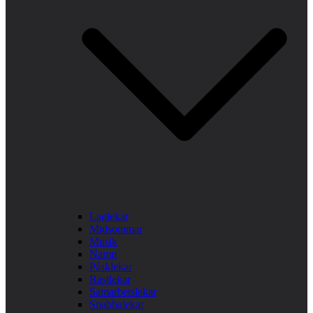
Laglekar
Midsommar
Musik
Namn
Påsklekar
Rastlekar
Samarbetslekar
Snabbalekar