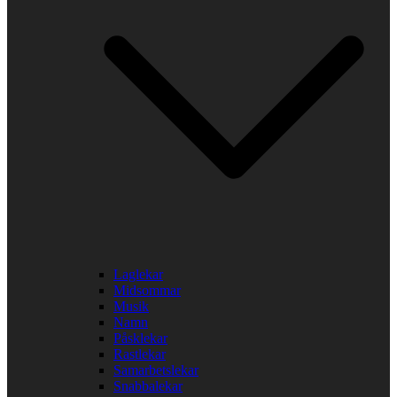
Laglekar
Midsommar
Musik
Namn
Påsklekar
Rastlekar
Samarbetslekar
Snabbalekar