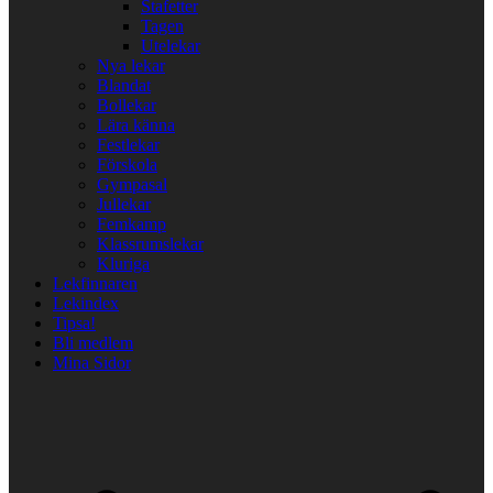
Stafetter
Tagen
Utelekar
Nya lekar
Blandat
Bollekar
Lära känna
Festlekar
Förskola
Gympasal
Jullekar
Femkamp
Klassrumslekar
Kluriga
Lekfinnaren
Lekindex
Tipsa!
Bli medlem
Mina Sidor