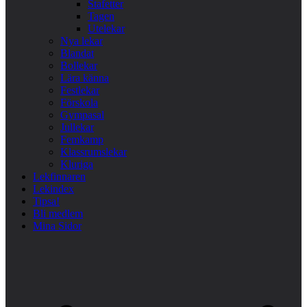
Stafetter
Tagen
Utelekar
Nya lekar
Blandat
Bollekar
Lära känna
Festlekar
Förskola
Gympasal
Jullekar
Femkamp
Klassrumslekar
Kluriga
Lekfinnaren
Lekindex
Tipsa!
Bli medlem
Mina Sidor