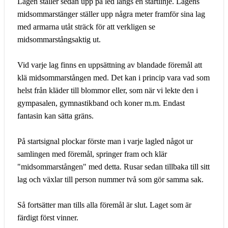
Lagen ställer sedan upp på led längs en startlinje. Lagens
midsommarstänger ställer upp några meter framför sina lag
med armarna utåt sträck för att verkligen se
midsommarstångsaktig ut.
Vid varje lag finns en uppsättning av blandade föremål att
klä midsommarstången med. Det kan i princip vara vad som
helst från kläder till blommor eller, som när vi lekte den i
gympasalen, gymnastikband och koner m.m. Endast
fantasin kan sätta gräns.
På startsignal plockar förste man i varje lagled något ur
samlingen med föremål, springer fram och klär
"midsommarstången" med detta. Rusar sedan tillbaka till sitt
lag och växlar till person nummer två som gör samma sak.
Så fortsätter man tills alla föremål är slut. Laget som är
färdigt först vinner.