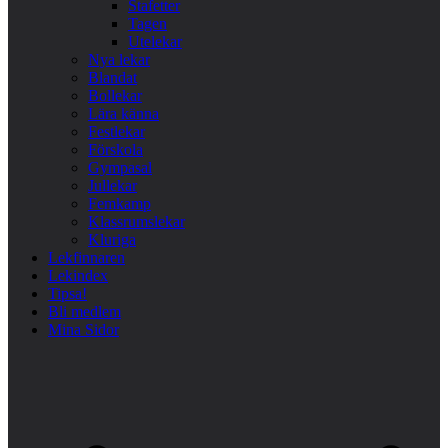
Stafetter
Tagen
Utelekar
Nya lekar
Blandat
Bollekar
Lära känna
Festlekar
Förskola
Gympasal
Jullekar
Femkamp
Klassrumslekar
Kluriga
Lekfinnaren
Lekindex
Tipsa!
Bli medlem
Mina Sidor