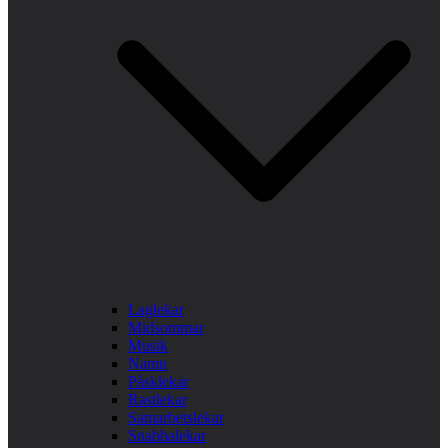
Laglekar
Midsommar
Musik
Namn
Påsklekar
Rastlekar
Samarbetslekar
Snabbalekar