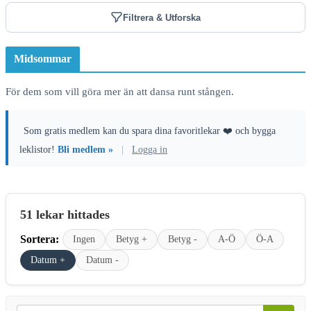
Filtrera & Utforska
Midsommar
För dem som vill göra mer än att dansa runt stången.
Som gratis medlem kan du spara dina favoritlekar ❤️ och bygga
leklistor!
Bli medlem »
|
Logga in
51 lekar hittades
Sortera:
Ingen
Betyg +
Betyg -
A-Ö
Ö-A
Datum +
Datum -