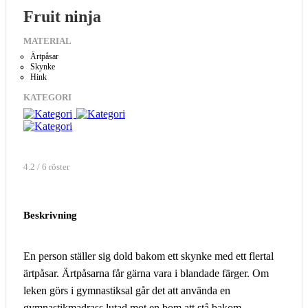
Fruit ninja
MATERIAL
Ärtpåsar
Skynke
Hink
KATEGORI
4.2 / 6 röster
Beskrivning
En person ställer sig dold bakom ett skynke med ett flertal
ärtpåsar. Ärtpåsarna får gärna vara i blandade färger. Om
leken görs i gymnastiksal går det att använda en
gymnastikmadrass lutad mot en bom att stå bakom.