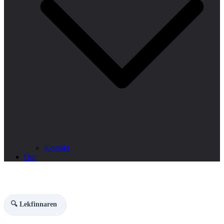
Kontakt
Om
🔍 Lekfinnaren