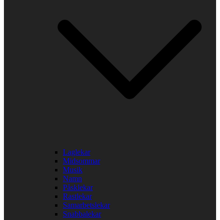
Laglekar
Midsommar
Musik
Namn
Påsklekar
Rastlekar
Samarbetslekar
Snabbalekar