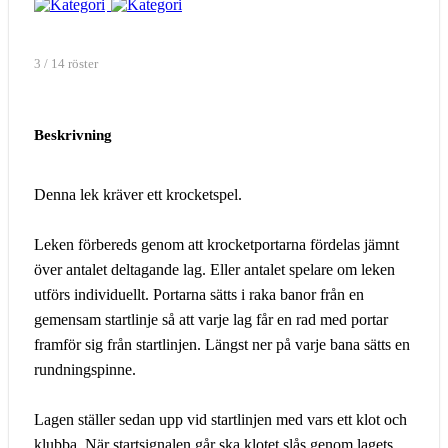
3 / 14 röster
Beskrivning
Denna lek kräver ett krocketspel.
Leken förbereds genom att krocketportarna fördelas jämnt
över antalet deltagande lag. Eller antalet spelare om leken
utförs individuellt. Portarna sätts i raka banor från en
gemensam startlinje så att varje lag får en rad med portar
framför sig från startlinjen. Längst ner på varje bana sätts en
rundningspinne.
Lagen ställer sedan upp vid startlinjen med vars ett klot och
klubba. När startsignalen går ska klotet slås genom lagets