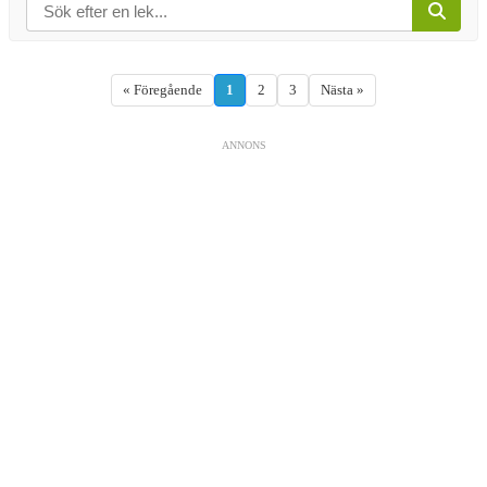
« Föregående
1
2
3
Nästa »
ANNONS