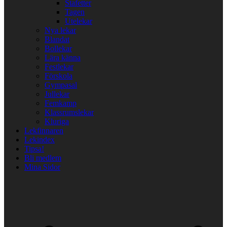
Stafetter
Tagen
Utelekar
Nya lekar
Blandat
Bollekar
Lära känna
Festlekar
Förskola
Gympasal
Jullekar
Femkamp
Klassrumslekar
Kluriga
Lekfinnaren
Lekindex
Tipsa!
Bli medlem
Mina Sidor