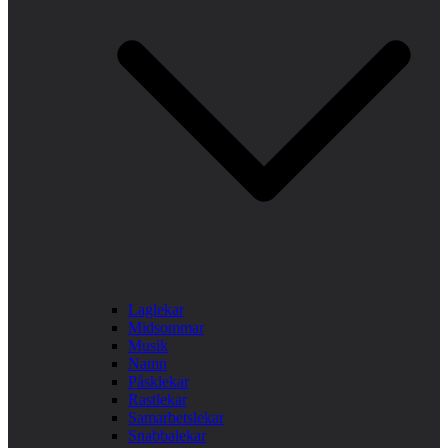
Laglekar
Midsommar
Musik
Namn
Påsklekar
Rastlekar
Samarbetslekar
Snabbalekar