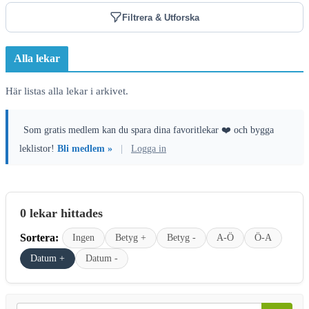
Filtrera & Utforska
Alla lekar
Här listas alla lekar i arkivet.
Som gratis medlem kan du spara dina favoritlekar ❤️ och bygga
leklistor!
Bli medlem »
|
Logga in
0 lekar hittades
Sortera:
Ingen
Betyg +
Betyg -
A-Ö
Ö-A
Datum +
Datum -