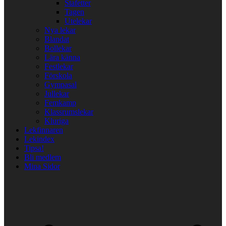
Stafetter
Tagen
Utelekar
Nya lekar
Blandat
Bollekar
Lära känna
Festlekar
Förskola
Gympasal
Jullekar
Femkamp
Klassrumslekar
Kluriga
Lekfinnaren
Lekindex
Tipsa!
Bli medlem
Mina Sidor