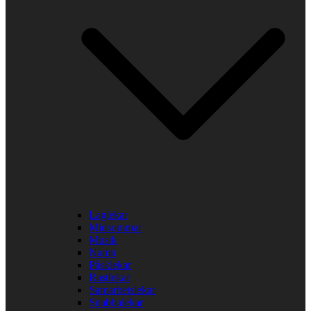
Laglekar
Midsommar
Musik
Namn
Påsklekar
Rastlekar
Samarbetslekar
Snabbalekar