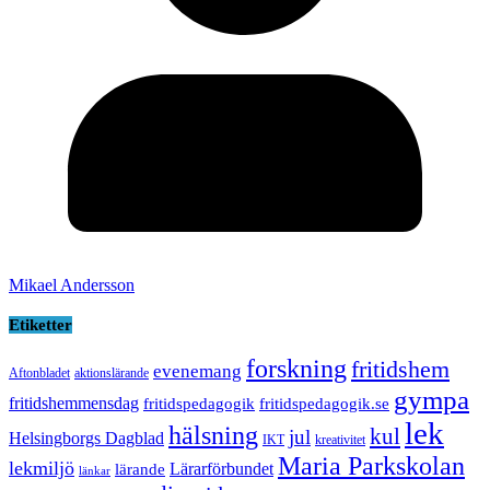
Mikael Andersson
Etiketter
forskning
fritidshem
evenemang
Aftonbladet
aktionslärande
gympa
fritidshemmensdag
fritidspedagogik
fritidspedagogik.se
lek
hälsning
kul
jul
Helsingborgs Dagblad
IKT
kreativitet
Maria Parkskolan
lekmiljö
Lärarförbundet
lärande
länkar