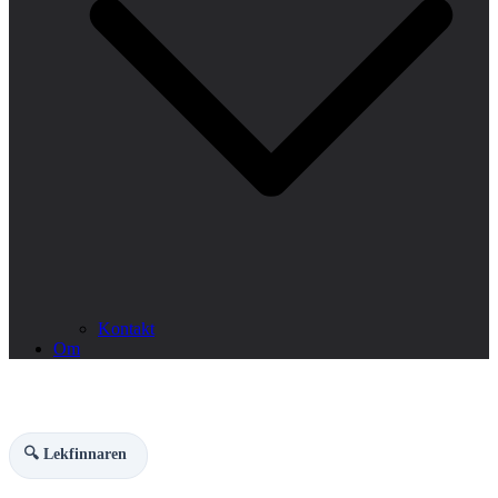
Kontakt
Om
🔍 Lekfinnaren