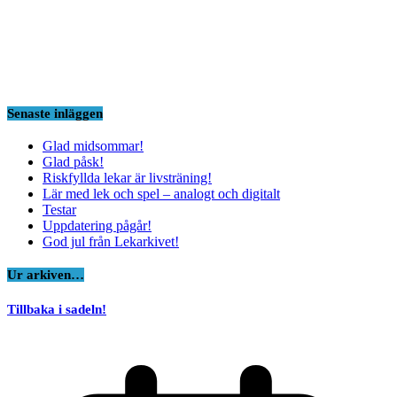
Senaste inläggen
Glad midsommar!
Glad påsk!
Riskfyllda lekar är livsträning!
Lär med lek och spel – analogt och digitalt
Testar
Uppdatering pågår!
God jul från Lekarkivet!
Ur arkiven…
Tillbaka i sadeln!