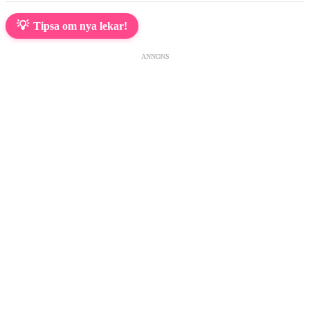
💡
Tipsa om nya lekar!
ANNONS