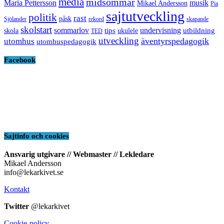
media
midsommar
Maria Pettersson
musik
Mikael Andersson
Pia
sajtutveckling
politik
rast
påsk
Sjölander
rekord
skapande
skolstart
sommarlov
undervisning
tips
utbildning
skola
ukulele
TED
utveckling
äventyrspedagogik
utomhus
utomhuspedagogik
Facebook
Sajtinfo och cookies
Ansvarig utgivare // Webmaster // Lekledare
Mikael Andersson
info@lekarkivet.se
Kontakt
Twitter
@lekarkivet
Cookie-policy