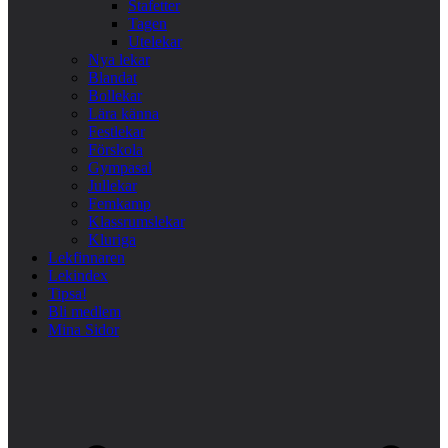
Stafetter
Tagen
Utelekar
Nya lekar
Blandat
Bollekar
Lära känna
Festlekar
Förskola
Gympasal
Jullekar
Femkamp
Klassrumslekar
Kluriga
Lekfinnaren
Lekindex
Tipsa!
Bli medlem
Mina Sidor