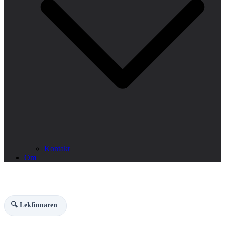
Kontakt
Om
🔍 Lekfinnaren