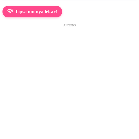
💡
Tipsa om nya lekar!
ANNONS