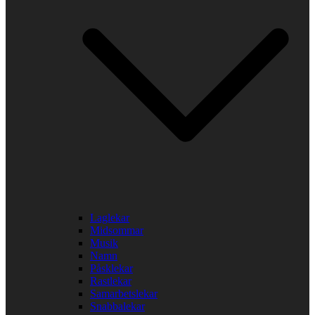
Laglekar
Midsommar
Musik
Namn
Påsklekar
Rastlekar
Samarbetslekar
Snabbalekar