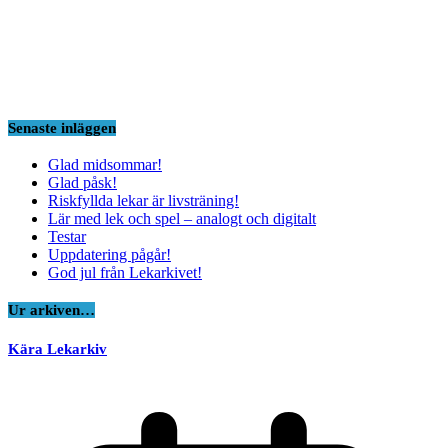
Senaste inläggen
Glad midsommar!
Glad påsk!
Riskfyllda lekar är livsträning!
Lär med lek och spel – analogt och digitalt
Testar
Uppdatering pågår!
God jul från Lekarkivet!
Ur arkiven…
Kära Lekarkiv