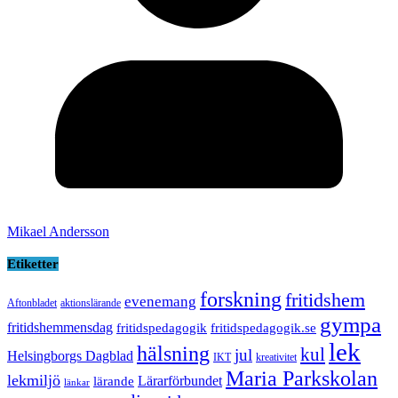
Mikael Andersson
Etiketter
forskning
fritidshem
evenemang
Aftonbladet
aktionslärande
gympa
fritidshemmensdag
fritidspedagogik
fritidspedagogik.se
lek
hälsning
kul
jul
Helsingborgs Dagblad
IKT
kreativitet
Maria Parkskolan
lekmiljö
Lärarförbundet
lärande
länkar