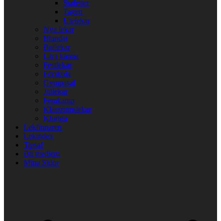
Stafetter
Tagen
Utelekar
Nya lekar
Blandat
Bollekar
Lära känna
Festlekar
Förskola
Gympasal
Jullekar
Femkamp
Klassrumslekar
Kluriga
Lekfinnaren
Lekindex
Tipsa!
Bli medlem
Mina Sidor