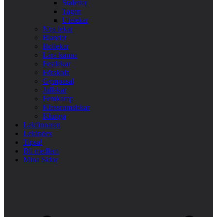
Stafetter
Tagen
Utelekar
Nya lekar
Blandat
Bollekar
Lära känna
Festlekar
Förskola
Gympasal
Jullekar
Femkamp
Klassrumslekar
Kluriga
Lekfinnaren
Lekindex
Tipsa!
Bli medlem
Mina Sidor