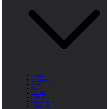
Laglekar
Midsommar
Musik
Namn
Påsklekar
Rastlekar
Samarbetslekar
Snabbalekar