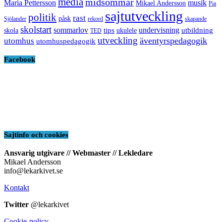
media
midsommar
Maria Pettersson
musik
Mikael Andersson
Pia
sajtutveckling
politik
rast
påsk
Sjölander
rekord
skapande
skolstart
sommarlov
undervisning
tips
utbildning
skola
ukulele
TED
utveckling
äventyrspedagogik
utomhus
utomhuspedagogik
Facebook
Sajtinfo och cookies
Ansvarig utgivare // Webmaster // Lekledare
Mikael Andersson
info@lekarkivet.se
Kontakt
Twitter
@lekarkivet
Cookie-policy