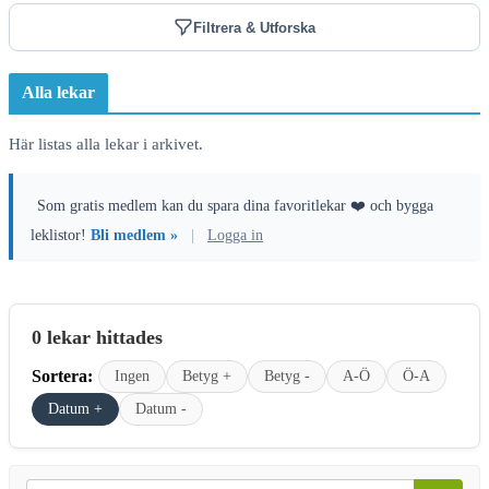
Filtrera & Utforska
Alla lekar
Här listas alla lekar i arkivet.
Som gratis medlem kan du spara dina favoritlekar ❤️ och bygga
leklistor!
Bli medlem »
|
Logga in
0 lekar hittades
Sortera:
Ingen
Betyg +
Betyg -
A-Ö
Ö-A
Datum +
Datum -