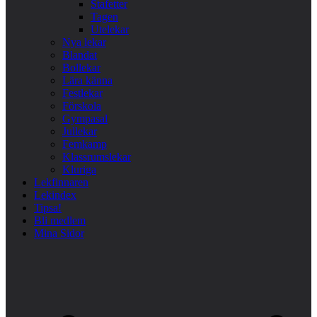
Stafetter
Tagen
Utelekar
Nya lekar
Blandat
Bollekar
Lära känna
Festlekar
Förskola
Gympasal
Jullekar
Femkamp
Klassrumslekar
Kluriga
Lekfinnaren
Lekindex
Tipsa!
Bli medlem
Mina Sidor