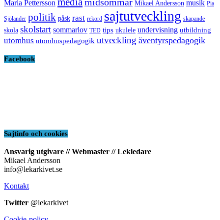
media
midsommar
Maria Pettersson
musik
Mikael Andersson
Pia
sajtutveckling
politik
rast
påsk
Sjölander
rekord
skapande
skolstart
sommarlov
undervisning
tips
utbildning
skola
ukulele
TED
utveckling
äventyrspedagogik
utomhus
utomhuspedagogik
Facebook
Sajtinfo och cookies
Ansvarig utgivare // Webmaster // Lekledare
Mikael Andersson
info@lekarkivet.se
Kontakt
Twitter
@lekarkivet
Cookie-policy