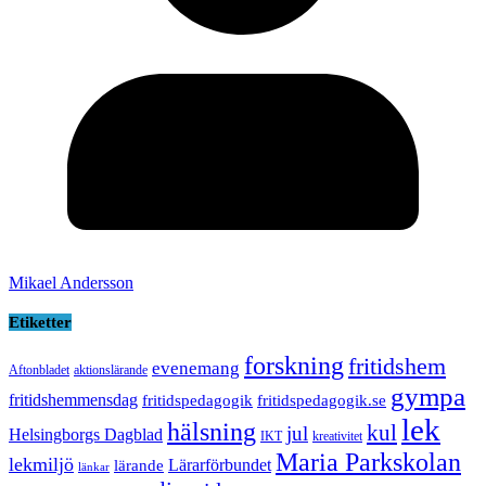
Mikael Andersson
Etiketter
forskning
fritidshem
evenemang
Aftonbladet
aktionslärande
gympa
fritidshemmensdag
fritidspedagogik
fritidspedagogik.se
lek
hälsning
kul
jul
Helsingborgs Dagblad
IKT
kreativitet
Maria Parkskolan
lekmiljö
Lärarförbundet
lärande
länkar