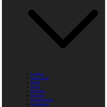
Laglekar
Midsommar
Musik
Namn
Påsklekar
Rastlekar
Samarbetslekar
Snabbalekar