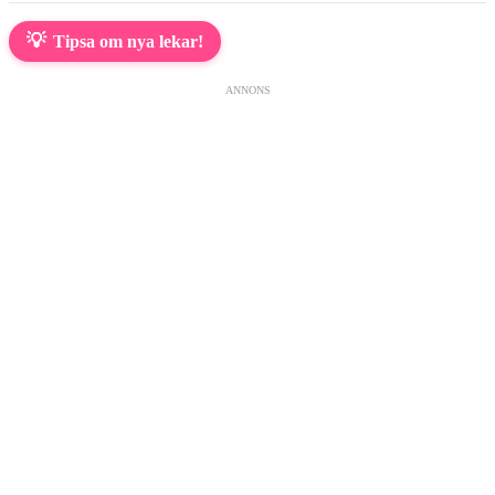
💡
Tipsa om nya lekar!
ANNONS