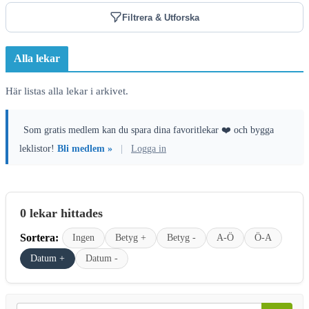
Filtrera & Utforska
Alla lekar
Här listas alla lekar i arkivet.
Som gratis medlem kan du spara dina favoritlekar ❤️ och bygga
leklistor!
Bli medlem »
|
Logga in
0 lekar hittades
Sortera:
Ingen
Betyg +
Betyg -
A-Ö
Ö-A
Datum +
Datum -