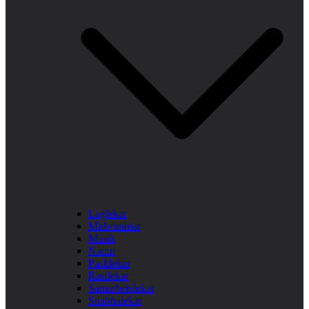
Laglekar
Midsommar
Musik
Namn
Påsklekar
Rastlekar
Samarbetslekar
Snabbalekar