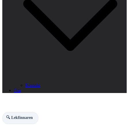
Kontakt
Om
🔍 Lekfinnaren