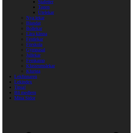
Stafetter
Tagen
Utelekar
Nya lekar
Blandat
Bollekar
Lära känna
Festlekar
Förskola
Gympasal
Jullekar
Femkamp
Klassrumslekar
Kluriga
Lekfinnaren
Lekindex
Tipsa!
Bli medlem
Mina Sidor