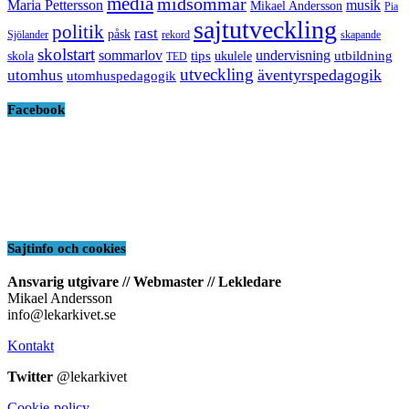
media
midsommar
Maria Pettersson
musik
Mikael Andersson
Pia
sajtutveckling
politik
rast
påsk
Sjölander
rekord
skapande
skolstart
sommarlov
undervisning
tips
utbildning
skola
ukulele
TED
utveckling
äventyrspedagogik
utomhus
utomhuspedagogik
Facebook
Sajtinfo och cookies
Ansvarig utgivare // Webmaster // Lekledare
Mikael Andersson
info@lekarkivet.se
Kontakt
Twitter
@lekarkivet
Cookie-policy