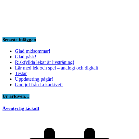
Senaste inläggen
Glad midsommar!
Glad påsk!
Riskfyllda lekar är livsträning!
Lär med lek och spel – analogt och digitalt
Testar
Uppdatering pågår!
God jul från Lekarkivet!
Ur arkiven…
Äventyrlig kickoff