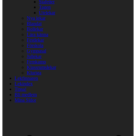
Stafetter
Tagen
Utelekar
Nya lekar
Blandat
Bollekar
Lära känna
Festlekar
Förskola
Gympasal
Jullekar
Femkamp
Klassrumslekar
Kluriga
Lekfinnaren
Lekindex
Tipsa!
Bli medlem
Mina Sidor