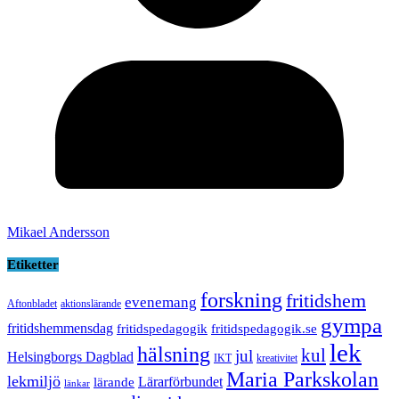
Mikael Andersson
Etiketter
forskning
fritidshem
evenemang
Aftonbladet
aktionslärande
gympa
fritidshemmensdag
fritidspedagogik
fritidspedagogik.se
lek
hälsning
kul
jul
Helsingborgs Dagblad
IKT
kreativitet
Maria Parkskolan
lekmiljö
Lärarförbundet
lärande
länkar