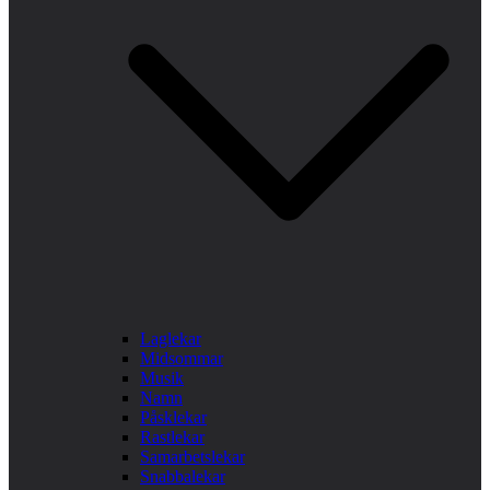
Laglekar
Midsommar
Musik
Namn
Påsklekar
Rastlekar
Samarbetslekar
Snabbalekar