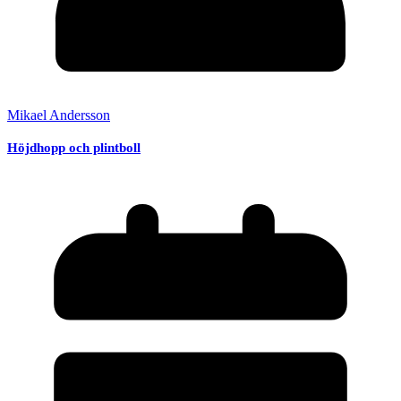
Mikael Andersson
Höjdhopp och plintboll