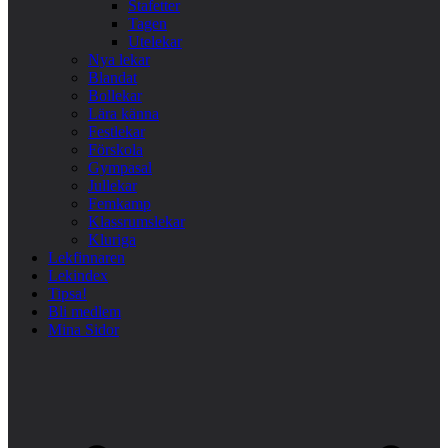
Stafetter
Tagen
Utelekar
Nya lekar
Blandat
Bollekar
Lära känna
Festlekar
Förskola
Gympasal
Jullekar
Femkamp
Klassrumslekar
Kluriga
Lekfinnaren
Lekindex
Tipsa!
Bli medlem
Mina Sidor