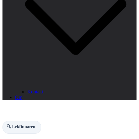
Kontakt
Om
🔍 Lekfinnaren