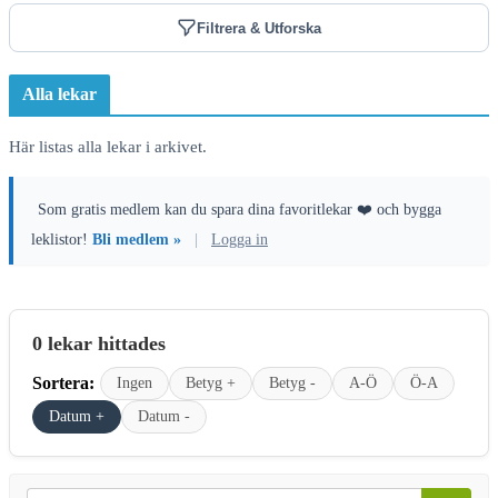
Filtrera & Utforska
Alla lekar
Här listas alla lekar i arkivet.
Som gratis medlem kan du spara dina favoritlekar ❤️ och bygga
leklistor!
Bli medlem »
|
Logga in
0 lekar hittades
Sortera:
Ingen
Betyg +
Betyg -
A-Ö
Ö-A
Datum +
Datum -