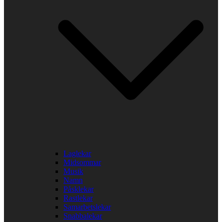
Laglekar
Midsommar
Musik
Namn
Påsklekar
Rastlekar
Samarbetslekar
Snabbalekar