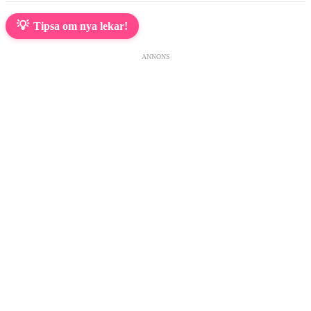
💡
Tipsa om nya lekar!
ANNONS