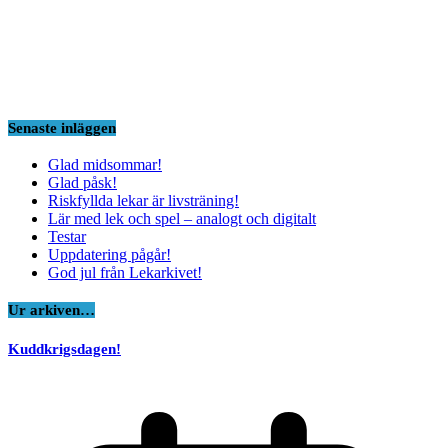
Senaste inläggen
Glad midsommar!
Glad påsk!
Riskfyllda lekar är livsträning!
Lär med lek och spel – analogt och digitalt
Testar
Uppdatering pågår!
God jul från Lekarkivet!
Ur arkiven…
Kuddkrigsdagen!