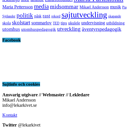
länkar
media
midsommar
Maria Pettersson
musik
Mikael Andersson
Pia
sajtutveckling
politik
rast
påsk
Sjölander
rekord
skapande
skolstart
sommarlov
undervisning
tips
utbildning
skola
ukulele
TED
utveckling
äventyrspedagogik
utomhus
utomhuspedagogik
Facebook
Sajtinfo och cookies
Ansvarig utgivare // Webmaster // Lekledare
Mikael Andersson
info@lekarkivet.se
Kontakt
Twitter
@lekarkivet