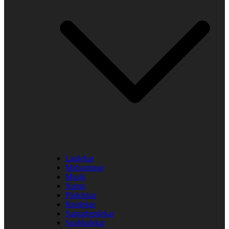
Laglekar
Midsommar
Musik
Namn
Påsklekar
Rastlekar
Samarbetslekar
Snabbalekar