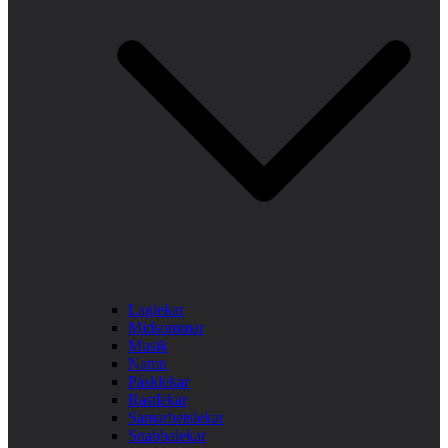
Laglekar
Midsommar
Musik
Namn
Påsklekar
Rastlekar
Samarbetslekar
Snabbalekar