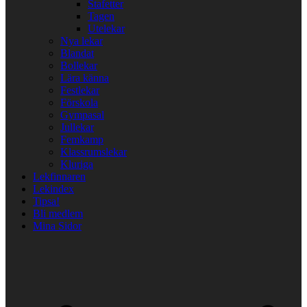
Stafetter
Tagen
Utelekar
Nya lekar
Blandat
Bollekar
Lära känna
Festlekar
Förskola
Gympasal
Jullekar
Femkamp
Klassrumslekar
Kluriga
Lekfinnaren
Lekindex
Tipsa!
Bli medlem
Mina Sidor