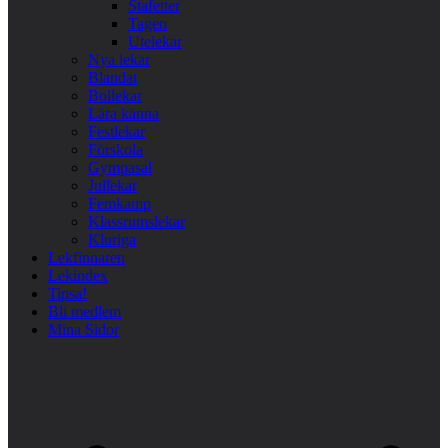
Stafetter
Tagen
Utelekar
Nya lekar
Blandat
Bollekar
Lära känna
Festlekar
Förskola
Gympasal
Jullekar
Femkamp
Klassrumslekar
Kluriga
Lekfinnaren
Lekindex
Tipsa!
Bli medlem
Mina Sidor