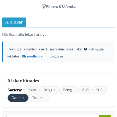
Filtrera & Utforska
Alla lekar
Här listas alla lekar i arkivet.
Som gratis medlem kan du spara dina favoritlekar ❤️ och bygga
leklistor!
Bli medlem »
|
Logga in
0 lekar hittades
Sortera:
Ingen
Betyg +
Betyg -
A-Ö
Ö-A
Datum +
Datum -