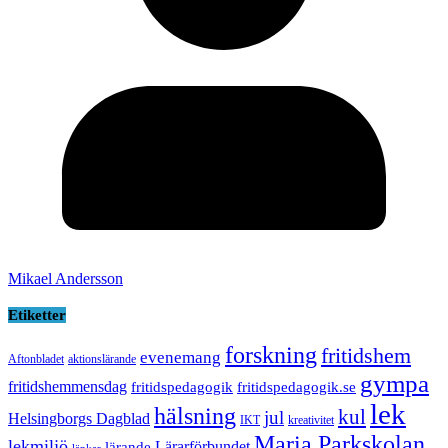
Mikael Andersson
Etiketter
forskning
fritidshem
evenemang
Aftonbladet
aktionslärande
gympa
fritidshemmensdag
fritidspedagogik
fritidspedagogik.se
lek
hälsning
kul
jul
Helsingborgs Dagblad
IKT
kreativitet
Maria Parkskolan
lekmiljö
Lärarförbundet
lärande