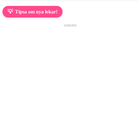
💡
Tipsa om nya lekar!
ANNONS