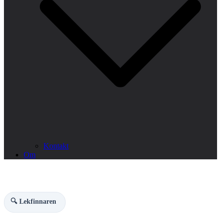
Kontakt
Om
🔍 Lekfinnaren