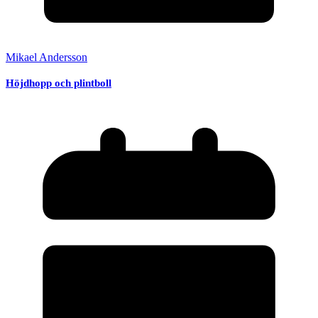
Mikael Andersson
Höjdhopp och plintboll