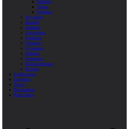
Stafetter
Tagen
Utelekar
Nya lekar
Blandat
Bollekar
Lära känna
Festlekar
Förskola
Gympasal
Jullekar
Femkamp
Klassrumslekar
Kluriga
Lekfinnaren
Lekindex
Tipsa!
Bli medlem
Mina Sidor