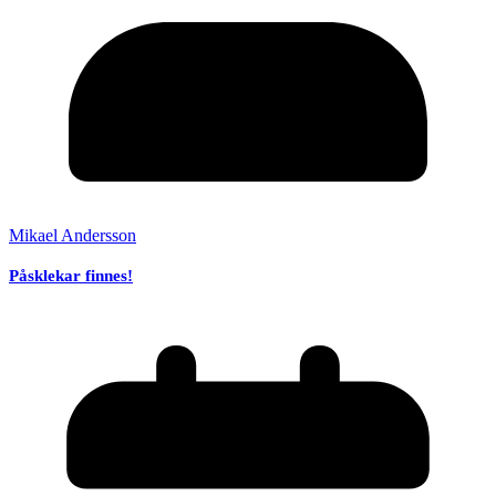
Mikael Andersson
Påsklekar finnes!