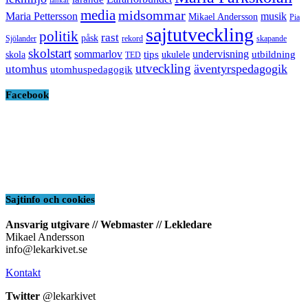
länkar
media
midsommar
Maria Pettersson
musik
Mikael Andersson
Pia
sajtutveckling
politik
rast
påsk
Sjölander
rekord
skapande
skolstart
sommarlov
undervisning
tips
utbildning
skola
ukulele
TED
utveckling
äventyrspedagogik
utomhus
utomhuspedagogik
Facebook
Sajtinfo och cookies
Ansvarig utgivare // Webmaster // Lekledare
Mikael Andersson
info@lekarkivet.se
Kontakt
Twitter
@lekarkivet