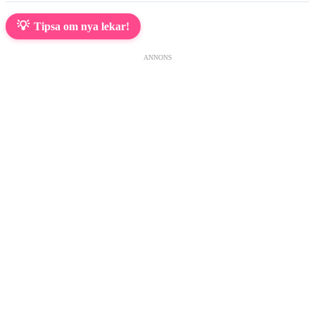
💡
Tipsa om nya lekar!
ANNONS