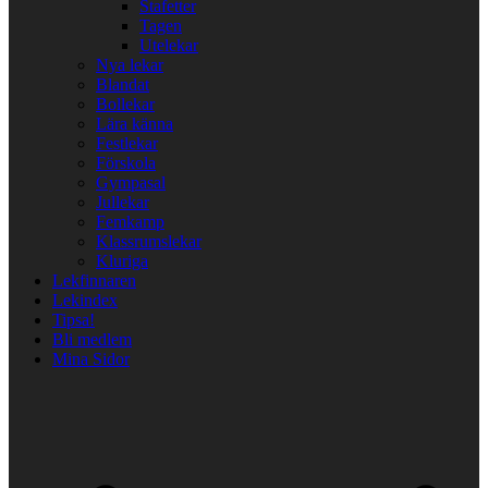
Stafetter
Tagen
Utelekar
Nya lekar
Blandat
Bollekar
Lära känna
Festlekar
Förskola
Gympasal
Jullekar
Femkamp
Klassrumslekar
Kluriga
Lekfinnaren
Lekindex
Tipsa!
Bli medlem
Mina Sidor