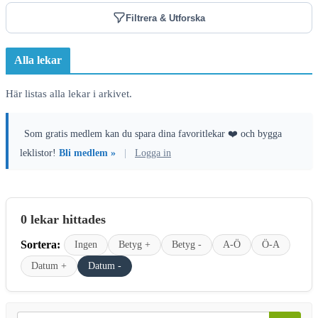
Filtrera & Utforska
Alla lekar
Här listas alla lekar i arkivet.
Som gratis medlem kan du spara dina favoritlekar ❤️ och bygga
leklistor!
Bli medlem »
|
Logga in
0 lekar hittades
Sortera:
Ingen
Betyg +
Betyg -
A-Ö
Ö-A
Datum +
Datum -