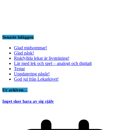
Senaste inläggen
Glad midsommar!
Glad påsk!
Riskfyllda lekar är livsträning!
Lär med lek och spel – analogt och digitalt
Testar
Uppdatering pågår!
God jul från Lekarkivet!
Ur arkiven…
Inget sker bara av sig själv