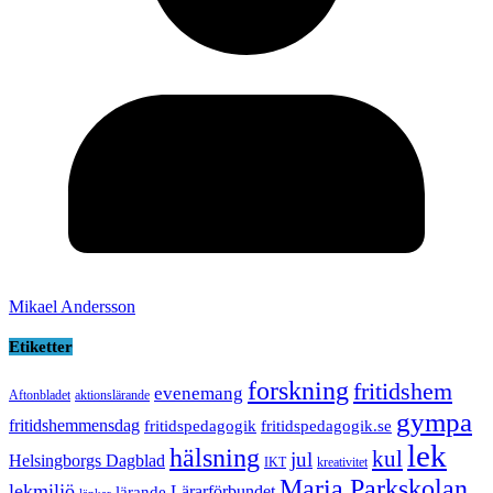
Mikael Andersson
Etiketter
forskning
fritidshem
evenemang
Aftonbladet
aktionslärande
gympa
fritidshemmensdag
fritidspedagogik
fritidspedagogik.se
lek
hälsning
kul
jul
Helsingborgs Dagblad
IKT
kreativitet
Maria Parkskolan
lekmiljö
Lärarförbundet
lärande