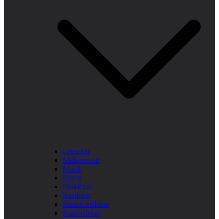
Laglekar
Midsommar
Musik
Namn
Påsklekar
Rastlekar
Samarbetslekar
Snabbalekar