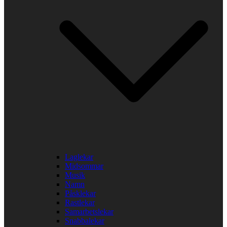
Laglekar
Midsommar
Musik
Namn
Påsklekar
Rastlekar
Samarbetslekar
Snabbalekar