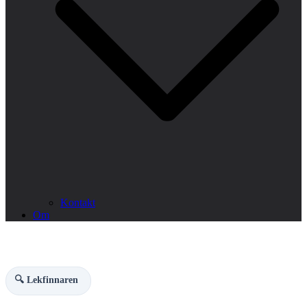
Kontakt
Om
🔍 Lekfinnaren