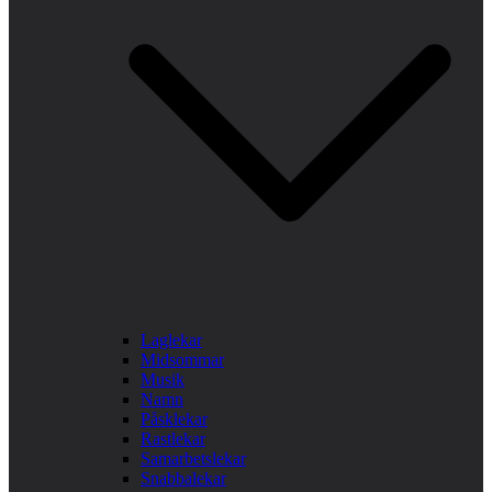
Laglekar
Midsommar
Musik
Namn
Påsklekar
Rastlekar
Samarbetslekar
Snabbalekar