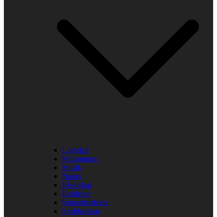
Laglekar
Midsommar
Musik
Namn
Påsklekar
Rastlekar
Samarbetslekar
Snabbalekar