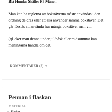
B
lå
H
undar
S
käller
P
å
M
ånen.
Man kan ha reglerna att bokstäverna måste användas i den
ordning de dras eller att alla använder samma bokstäver. Det
går förstås att använda hur många bokstäver man vill.
(t)Leker man denna under jul/påsk eller midsommar kan
meningarna handla om det.
KOMMENTARER (2)
▼
Pennan i flaskan
MATERIAL
Flaskor