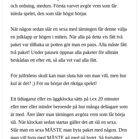
och ordning, medurs. Första varvet avgör vem som får
inleda spelet, den som slår högst börjar.
När någon sedan slår en sexa med tärningen får denne välja
en julklapp ur högen i mitten. När alla på detta vis fått två
paket var tillbaka ur potten gör man en paus. Alla måste fått
två paket! Under pausen öppnas alla paketer för allmän
beskådan ett efter ett, så alla vet vad alla fått.
För julfridens skull kan man sluta här om man vill, men hur
kul är det? ;) För nu börjar det riktiga spelet!
Ett tidtagarur eller en äggklocka sätts på t.ex 20 minuter
eller mer eller mindre beroende på hur många deltagare som
är med. Åter låter man tärningen avgöra vem som får börja
slå. När klockan sedan startas gäller det att slå en sexa.
Slår man en sexa MÅSTE man byta paket med någon. Den
man vill byta med MÅSTE gå med på bytet. Så fortsätter