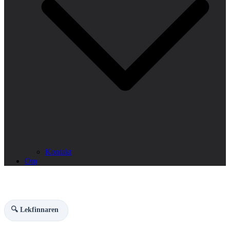
Kontakt
Om
🔍 Lekfinnaren