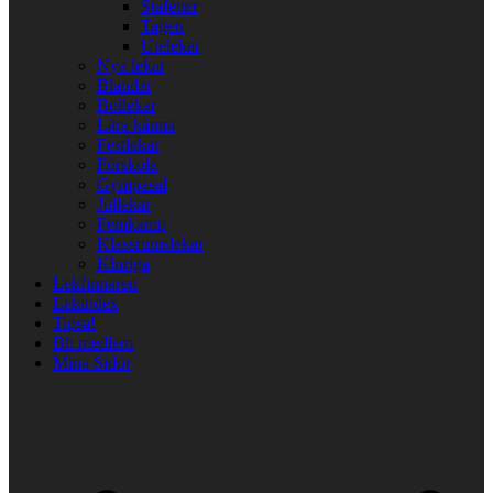
Stafetter
Tagen
Utelekar
Nya lekar
Blandat
Bollekar
Lära känna
Festlekar
Förskola
Gympasal
Jullekar
Femkamp
Klassrumslekar
Kluriga
Lekfinnaren
Lekindex
Tipsa!
Bli medlem
Mina Sidor