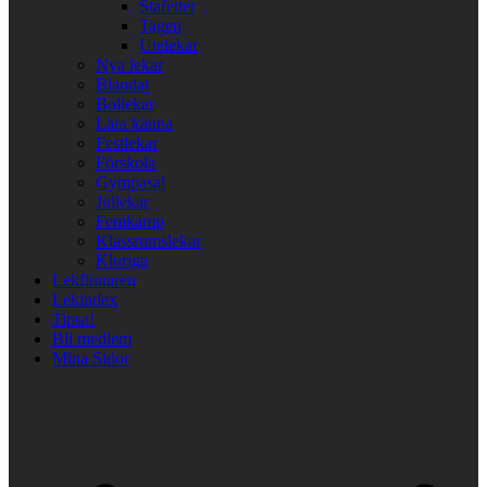
Stafetter
Tagen
Utelekar
Nya lekar
Blandat
Bollekar
Lära känna
Festlekar
Förskola
Gympasal
Jullekar
Femkamp
Klassrumslekar
Kluriga
Lekfinnaren
Lekindex
Tipsa!
Bli medlem
Mina Sidor