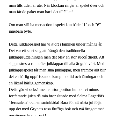
man tills tiden är ute. När klockan ringer är spelet över och
man får de paket man har i det tillfället!
Om man vill ha mer action i spelet kan både "1" och "6"
innebära byte.
Detta julklappsspel har vi gjort i familjen under många år.
Det var ett stort steg att frångå den traditionella
julklappsutdelningen men det blev en stor succé direkt. Att
slippa stressa runt efter julklappar till alla är guld värt. Med
julklappsspelet får man sina julklappar, men framför allt blir
det en härlig uppfriskande kamp mot tid och tärningar och
en likaså härlig gemenskap.
Detta gör vi också med en stor portion humor, vi minns
fortfarande julen då min bror slutade med Selma Lagerlöfs
"Jerusalem" och en sminklåda! Bara för att nästa jul följa
upp det med Grynets rosa fluffiga bok och två örngott med
puss&amp;kram tryck!