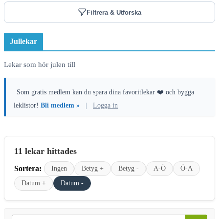
Filtrera & Utforska
Jullekar
Lekar som hör julen till
Som gratis medlem kan du spara dina favoritlekar ❤️ och bygga
leklistor!
Bli medlem »
|
Logga in
11 lekar hittades
Sortera:
Ingen
Betyg +
Betyg -
A-Ö
Ö-A
Datum +
Datum -