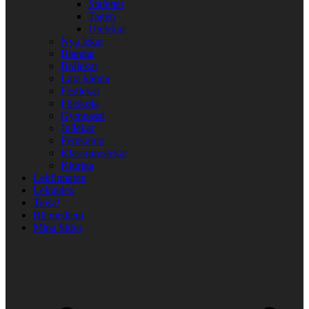
Stafetter
Tagen
Utelekar
Nya lekar
Blandat
Bollekar
Lära känna
Festlekar
Förskola
Gympasal
Jullekar
Femkamp
Klassrumslekar
Kluriga
Lekfinnaren
Lekindex
Tipsa!
Bli medlem
Mina Sidor