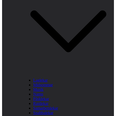
Laglekar
Midsommar
Musik
Namn
Påsklekar
Rastlekar
Samarbetslekar
Snabbalekar