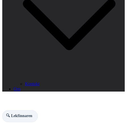
Kontakt
Om
🔍 Lekfinnaren