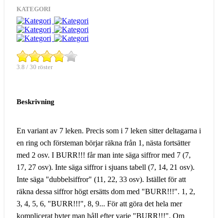
KATEGORI
3.8 / 30 röster
Beskrivning
En variant av 7 leken. Precis som i 7 leken sitter deltagarna i
en ring och försteman börjar räkna från 1, nästa fortsätter
med 2 osv. I BURR!!! får man inte säga siffror med 7 (7,
17, 27 osv). Inte säga siffror i sjuans tabell (7, 14, 21 osv).
Inte säga "dubbelsiffror" (11, 22, 33 osv). Istället för att
räkna dessa siffror högt ersätts dom med "BURR!!!". 1, 2,
3, 4, 5, 6, "BURR!!!", 8, 9... För att göra det hela mer
komplicerat byter man håll efter varje "BURR!!!". Om