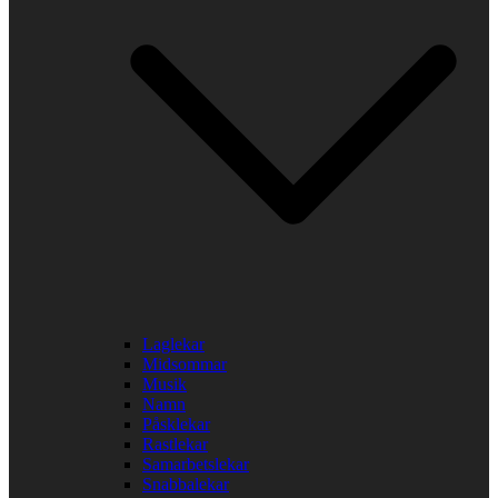
Laglekar
Midsommar
Musik
Namn
Påsklekar
Rastlekar
Samarbetslekar
Snabbalekar