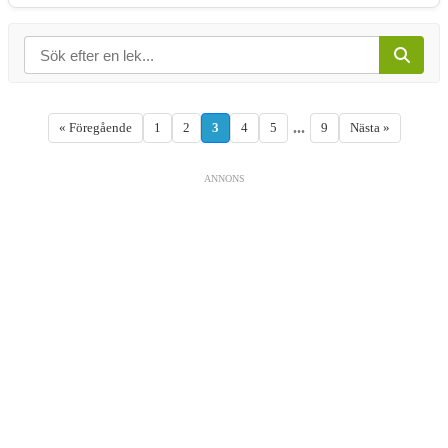
...
« Föregående
1
2
3
4
5
9
Nästa »
ANNONS