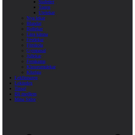
Stafetter
Tagen
Utelekar
Nya lekar
Blandat
Bollekar
Lära känna
Festlekar
Förskola
Gympasal
Jullekar
Femkamp
Klassrumslekar
Kluriga
Lekfinnaren
Lekindex
Tipsa!
Bli medlem
Mina Sidor