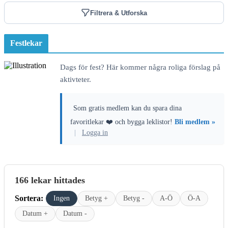
Filtrera & Utforska
Festlekar
Dags för fest? Här kommer några roliga förslag på
aktivteter.
Som gratis medlem kan du spara dina
favoritlekar ❤️ och bygga leklistor!
Bli medlem »
|
Logga in
166 lekar hittades
Sortera:
Ingen
Betyg +
Betyg -
A-Ö
Ö-A
Datum +
Datum -