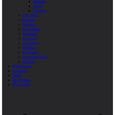
Stafetter
Tagen
Utelekar
Nya lekar
Blandat
Bollekar
Lära känna
Festlekar
Förskola
Gympasal
Jullekar
Femkamp
Klassrumslekar
Kluriga
Lekfinnaren
Lekindex
Tipsa!
Bli medlem
Mina Sidor