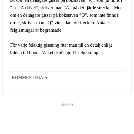
Om en deltagare gissar på bokstaven "A", som ju finns i
"Lek A rkivet", skriver man "A" på det fjärde strecket. Men
om en deltagare gissar på bokstaven "Q", som inte finns i
ordet, skriver man "Q" vid sidan av strecken. Antalet
felgissningar är begränsade.
För varje felaktig gissning ritar man till en detalj enligt
bilden till höger. Vilket skulle ge 11 felgissningar,
KOMMENTERA
▼
ANNONS