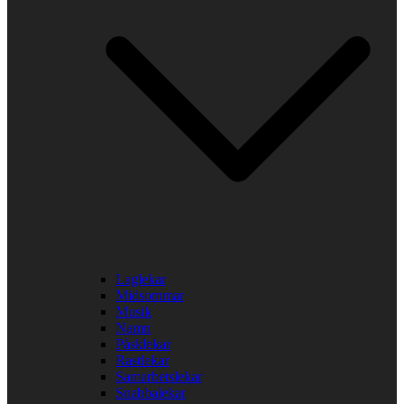
Laglekar
Midsommar
Musik
Namn
Påsklekar
Rastlekar
Samarbetslekar
Snabbalekar