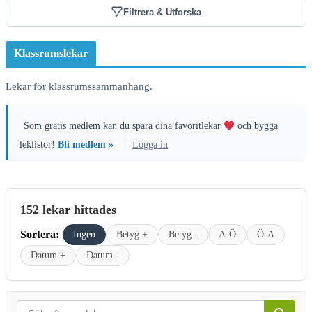
Filtrera & Utforska
Klassrumslekar
Lekar för klassrumssammanhang.
Som gratis medlem kan du spara dina favoritlekar
och bygga
leklistor!
Bli medlem »
|
Logga in
152 lekar hittades
Sortera:
Ingen
Betyg +
Betyg -
A-Ö
Ö-A
Datum +
Datum -