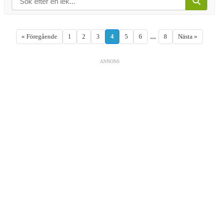
...
« Föregående
1
2
3
4
5
6
8
Nästa »
ANNONS