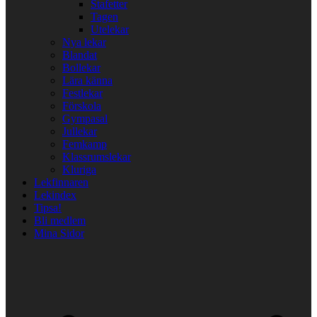
Stafetter
Tagen
Utelekar
Nya lekar
Blandat
Bollekar
Lära känna
Festlekar
Förskola
Gympasal
Jullekar
Femkamp
Klassrumslekar
Kluriga
Lekfinnaren
Lekindex
Tipsa!
Bli medlem
Mina Sidor