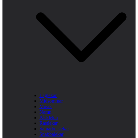
Laglekar
Midsommar
Musik
Namn
Påsklekar
Rastlekar
Samarbetslekar
Snabbalekar