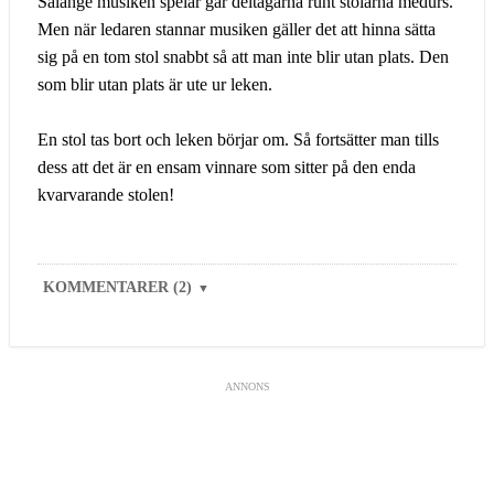
Sålänge musiken spelar går deltagarna runt stolarna medurs.
Men när ledaren stannar musiken gäller det att hinna sätta
sig på en tom stol snabbt så att man inte blir utan plats. Den
som blir utan plats är ute ur leken.
En stol tas bort och leken börjar om. Så fortsätter man tills
dess att det är en ensam vinnare som sitter på den enda
kvarvarande stolen!
KOMMENTARER (2)
▼
ANNONS