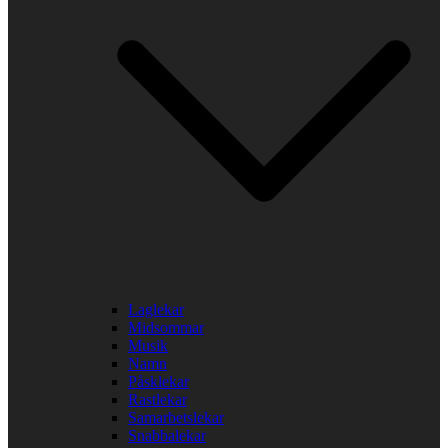
Laglekar
Midsommar
Musik
Namn
Påsklekar
Rastlekar
Samarbetslekar
Snabbalekar