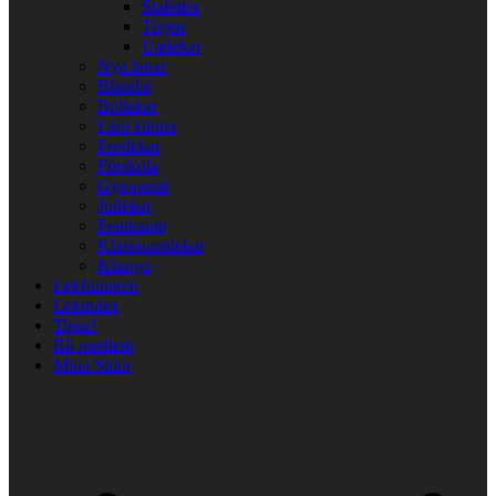
Stafetter
Tagen
Utelekar
Nya lekar
Blandat
Bollekar
Lära känna
Festlekar
Förskola
Gympasal
Jullekar
Femkamp
Klassrumslekar
Kluriga
Lekfinnaren
Lekindex
Tipsa!
Bli medlem
Mina Sidor