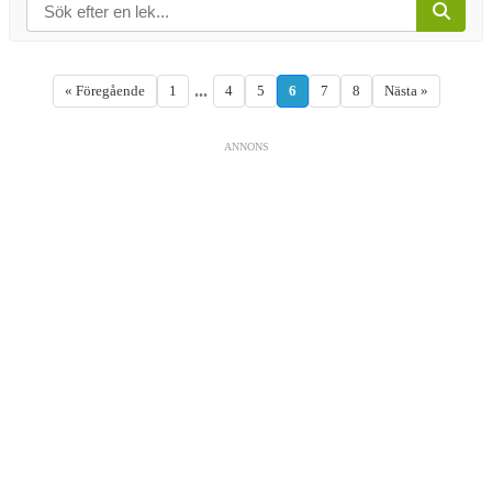
...
« Föregående
1
4
5
6
7
8
Nästa »
ANNONS