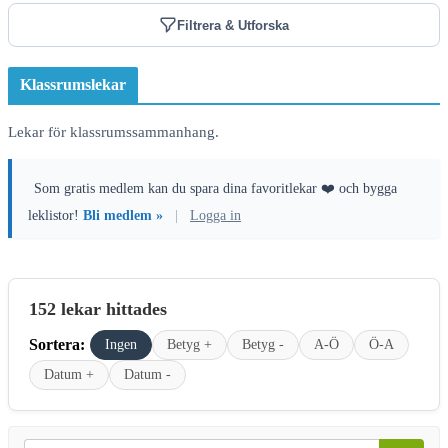
Filtrera & Utforska
Klassrumslekar
Lekar för klassrumssammanhang.
Som gratis medlem kan du spara dina favoritlekar ❤️ och bygga
leklistor!
Bli medlem »
|
Logga in
152 lekar hittades
Sortera:
Ingen
Betyg +
Betyg -
A-Ö
Ö-A
Datum +
Datum -