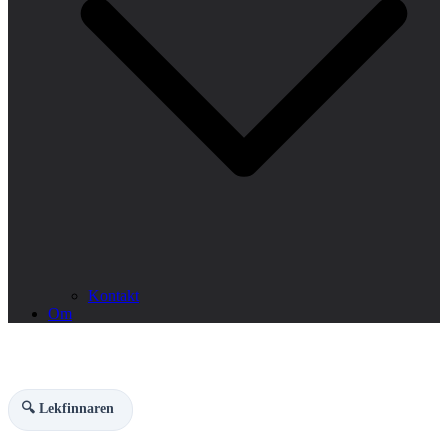
Kontakt
Om
🔍 Lekfinnaren