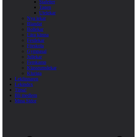
Stafetter
Tagen
Utelekar
Nya lekar
Blandat
Bollekar
Lära känna
Festlekar
Förskola
Gympasal
Jullekar
Femkamp
Klassrumslekar
Kluriga
Lekfinnaren
Lekindex
Tipsa!
Bli medlem
Mina Sidor