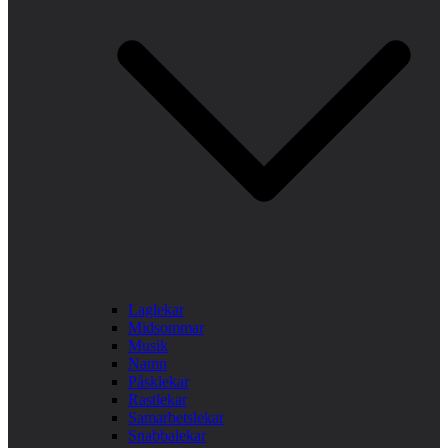
Laglekar
Midsommar
Musik
Namn
Påsklekar
Rastlekar
Samarbetslekar
Snabbalekar