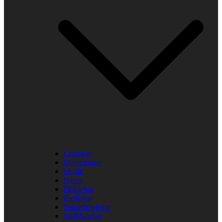
Laglekar
Midsommar
Musik
Namn
Påsklekar
Rastlekar
Samarbetslekar
Snabbalekar