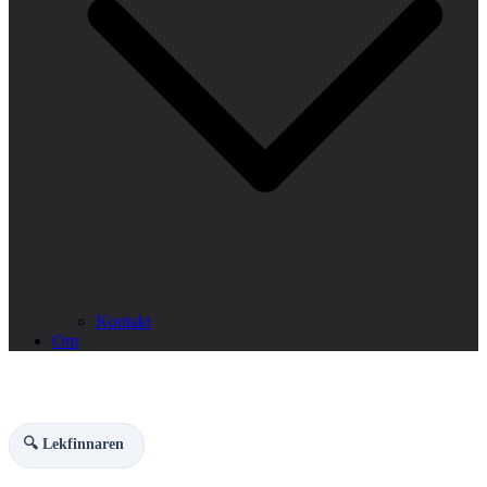
Kontakt
Om
🔍 Lekfinnaren