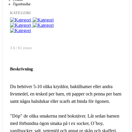
Ögonbindlar
KATEGORI
3.6 / 61 röster
Beskrivning
Du behöver 5-10 olika kryddor, baktillsatser eller andra
livsmedel, en tesked per barn, ett papper och penna per barn
samt några halsdukar eller scarfs att binda för ögonen.
"Döp" de olika smakerna med bokstäver. Låt sedan barnen
med förbundna ögon smaka på t ex socker, O´boy,
vaniljsocker, salt, vetemjöl och annat ur skåp och skafferi.