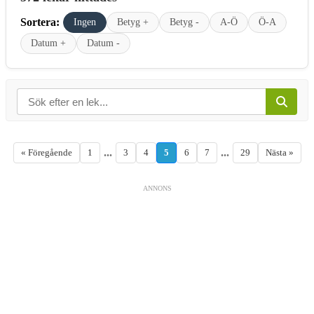
Sortera:
Ingen
Betyg +
Betyg -
A-Ö
Ö-A
Datum +
Datum -
...
...
« Föregående
1
3
4
5
6
7
29
Nästa »
ANNONS