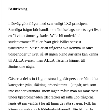
Beskrivning
I förväg görs frågor med svar enligt 1X2-principen.
Samtliga frågor bör handla om födelsedagsbarnets eget liv, t
ex "i vilket ämne lyckades Wille bli underkänd i
studentexamen?" eller "vart gick Willes sensast
tjänsteresa?". Vitsen är att frågorna ska komma ur olika
tidsperioder ur livet, så att ingen bland gästerna kan känna
till ALLA svaren, men ALLA gästerna känner till
åtminstone några.
Gästerna delas in i lagom stora lag, där personer från olika
kategorier (vän, släkting, arbetskamrat ...) ingår, och som
inte känner varandra. Inom lagen måste man nu samarbeta
under tipspromenaden (det räcker att sätta upp frågorna
längs ett par väggar) för att finna de rätta svaren. Folk lär
känna varandra -och födelsedagsbarnet! - lite bättre. Ju