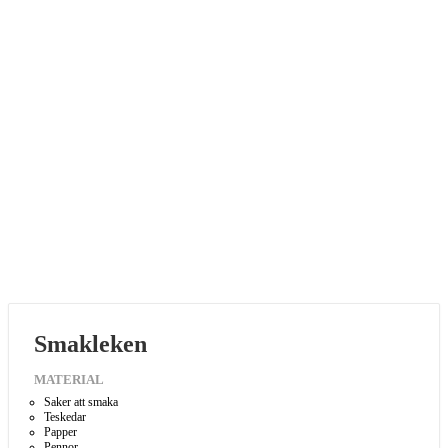
Smakleken
MATERIAL
Saker att smaka
Teskedar
Papper
Pennor