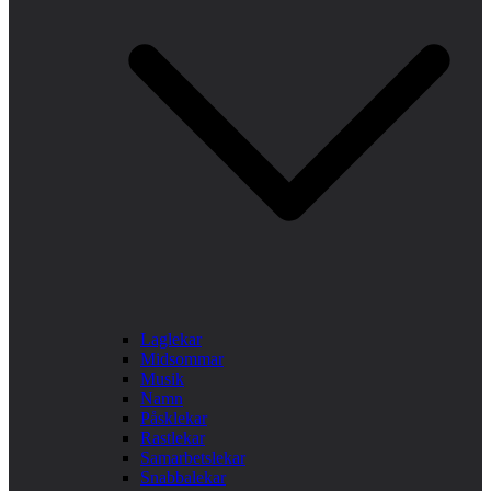
Laglekar
Midsommar
Musik
Namn
Påsklekar
Rastlekar
Samarbetslekar
Snabbalekar