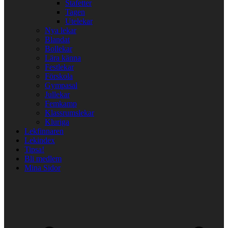
Stafetter
Tagen
Utelekar
Nya lekar
Blandat
Bollekar
Lära känna
Festlekar
Förskola
Gympasal
Jullekar
Femkamp
Klassrumslekar
Kluriga
Lekfinnaren
Lekindex
Tipsa!
Bli medlem
Mina Sidor