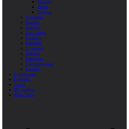
Stafetter
Tagen
Utelekar
Nya lekar
Blandat
Bollekar
Lära känna
Festlekar
Förskola
Gympasal
Jullekar
Femkamp
Klassrumslekar
Kluriga
Lekfinnaren
Lekindex
Tipsa!
Bli medlem
Mina Sidor