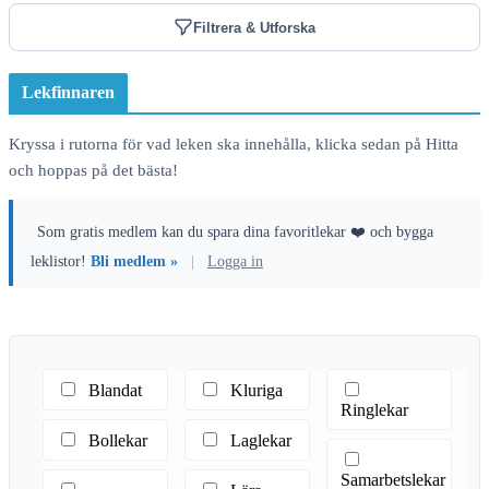
Filtrera & Utforska
Lekfinnaren
Kryssa i rutorna för vad leken ska innehålla, klicka sedan på Hitta
och hoppas på det bästa!
Som gratis medlem kan du spara dina favoritlekar ❤️ och bygga
leklistor!
Bli medlem »
|
Logga in
Blandat
Kluriga
Ringlekar
Bollekar
Laglekar
Samarbetslekar