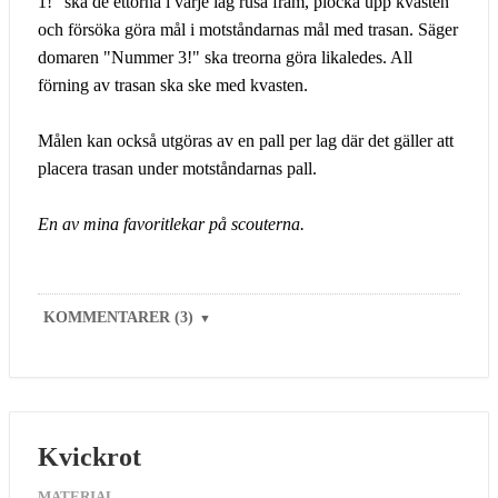
1!" ska de ettorna i varje lag rusa fram, plocka upp kvasten
och försöka göra mål i motståndarnas mål med trasan. Säger
domaren "Nummer 3!" ska treorna göra likaledes. All
förning av trasan ska ske med kvasten.
Målen kan också utgöras av en pall per lag där det gäller att
placera trasan under motståndarnas pall.
En av mina favoritlekar på scouterna.
KOMMENTARER (3)
▼
Kvickrot
MATERIAL