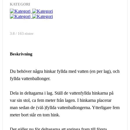
KATEGORI
3.8 / 163 röster
Beskrivning
Du behöver några hinkar fyllda med vatten (en per lag), och
fyllda vattenballonger.
Dela in deltagarna i lag. Ställ de vattenfyllda hinkarna på
var sin stol, ca fem meter från lagen. I hinkarna placerar
man sedan de (väl-)fyllda vattenballongerna. Ytterligare fem
meter bort står en tom hink.
Det gäller nu för deltagarna att springa fram till första