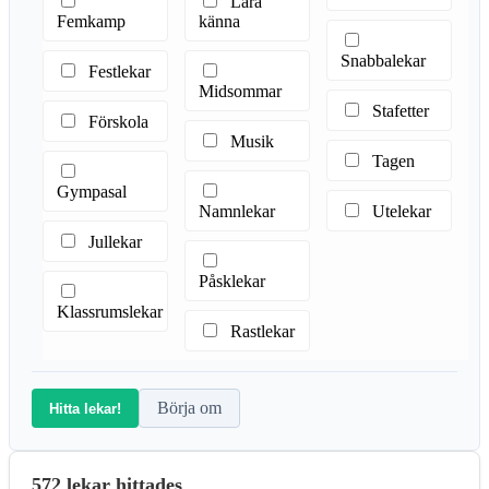
Lära
Femkamp
känna
Snabbalekar
Festlekar
Midsommar
Stafetter
Förskola
Musik
Tagen
Gympasal
Namnlekar
Utelekar
Jullekar
Påsklekar
Klassrumslekar
Rastlekar
Börja om
Hitta lekar!
572 lekar hittades