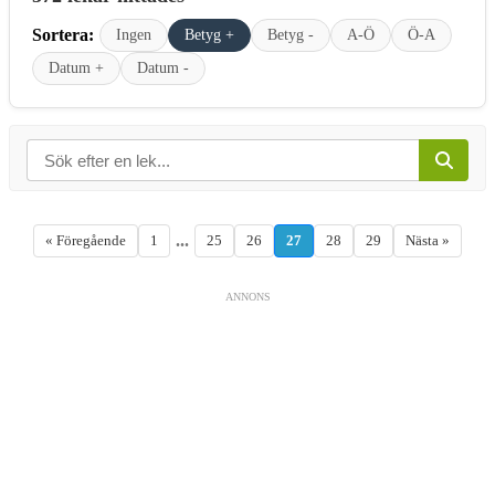
Sortera:
Ingen
Betyg +
Betyg -
A-Ö
Ö-A
Datum +
Datum -
...
« Föregående
1
25
26
27
28
29
Nästa »
ANNONS