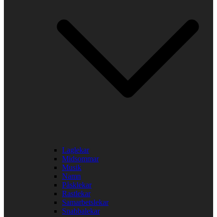
Laglekar
Midsommar
Musik
Namn
Påsklekar
Rastlekar
Samarbetslekar
Snabbalekar