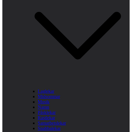
Laglekar
Midsommar
Musik
Namn
Påsklekar
Rastlekar
Samarbetslekar
Snabbalekar