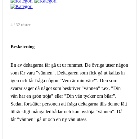
4 / 32 röster
Beskrivning
En av deltagarna får gå ut ur rummet. De övriga utser någon
som får vara "vännen". Deltagaren som fick gå ut kallas in
igen och får fråga någon "Vem är min vän?". Den som
svarar säger då något som beskriver "vännen" t.ex. "Din
vän har en grön tröja" eller "Din vän tycker om bilar".
Sedan fortsätter personen att fråga deltagarna tills denne fått
tillräckligt många ledtrådar och kan avslöja "vännen". Då
får "vännen" gå ut och en ny vän utses.