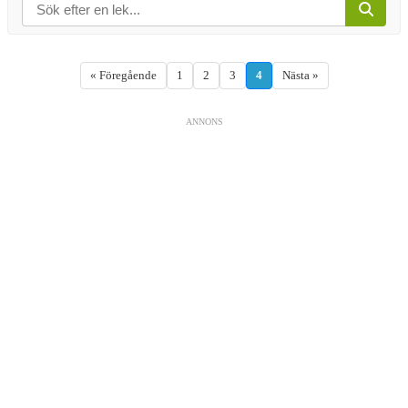
« Föregående
1
2
3
4
Nästa »
ANNONS