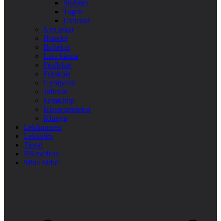
Stafetter
Tagen
Utelekar
Nya lekar
Blandat
Bollekar
Lära känna
Festlekar
Förskola
Gympasal
Jullekar
Femkamp
Klassrumslekar
Kluriga
Lekfinnaren
Lekindex
Tipsa!
Bli medlem
Mina Sidor