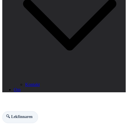
Kontakt
Om
🔍 Lekfinnaren