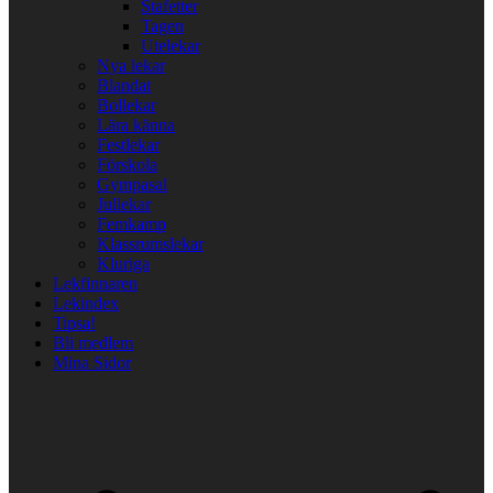
Stafetter
Tagen
Utelekar
Nya lekar
Blandat
Bollekar
Lära känna
Festlekar
Förskola
Gympasal
Jullekar
Femkamp
Klassrumslekar
Kluriga
Lekfinnaren
Lekindex
Tipsa!
Bli medlem
Mina Sidor