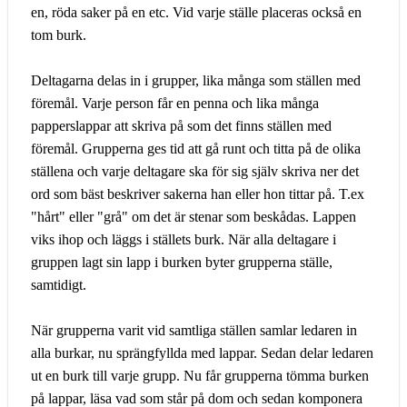
en, röda saker på en etc. Vid varje ställe placeras också en
tom burk.
Deltagarna delas in i grupper, lika många som ställen med
föremål. Varje person får en penna och lika många
papperslappar att skriva på som det finns ställen med
föremål. Grupperna ges tid att gå runt och titta på de olika
ställena och varje deltagare ska för sig själv skriva ner det
ord som bäst beskriver sakerna han eller hon tittar på. T.ex
"hårt" eller "grå" om det är stenar som beskådas. Lappen
viks ihop och läggs i ställets burk. När alla deltagare i
gruppen lagt sin lapp i burken byter grupperna ställe,
samtidigt.
När grupperna varit vid samtliga ställen samlar ledaren in
alla burkar, nu sprängfyllda med lappar. Sedan delar ledaren
ut en burk till varje grupp. Nu får grupperna tömma burken
på lappar, läsa vad som står på dom och sedan komponera