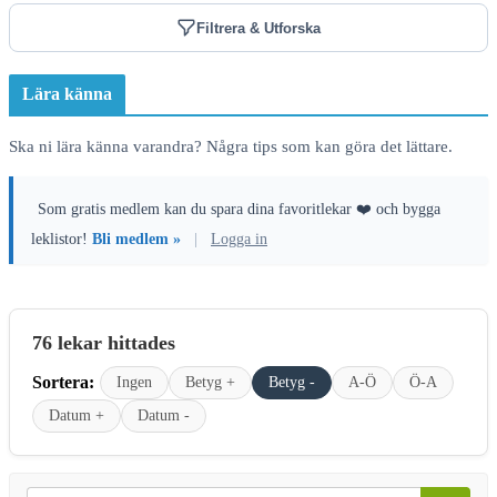
Filtrera & Utforska
Lära känna
Ska ni lära känna varandra? Några tips som kan göra det lättare.
Som gratis medlem kan du spara dina favoritlekar ❤️ och bygga
leklistor!
Bli medlem »
|
Logga in
76 lekar hittades
Sortera:
Ingen
Betyg +
Betyg -
A-Ö
Ö-A
Datum +
Datum -