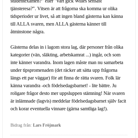
studentexamen?" eller "vart gick Willes sensast
tjänsteresa?". Vitsen är att frågorna ska komma ur olika
tidsperioder ur livet, så att ingen bland gästerna kan känna
till ALLA svaren, men ALLA gästerna känner till
åtminstone några.
Gästerna delas in i lagom stora lag, där personer från olika
kategorier (vän, släkting, arbetskamrat ...) ingår, och som
inte känner varandra. Inom lagen måste man nu samarbeta
under tipspromenaden (det räcker att sätta upp frågorna
längs ett par väggar) för att finna de rätta svaren. Folk lär
känna varandra -och födelsedagsbarnet! - lite bättre. Ju
roligare frågor desto mer uppsluppen stämning! När svaren
är inlämnade (lagvis) meddelar födelsedagsbarnet själv facit
och korar eventuella vinnare (gärna samtliga lag!).
Bidrag från:
Lars Fröjmark