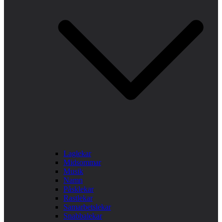
Laglekar
Midsommar
Musik
Namn
Påsklekar
Rastlekar
Samarbetslekar
Snabbalekar