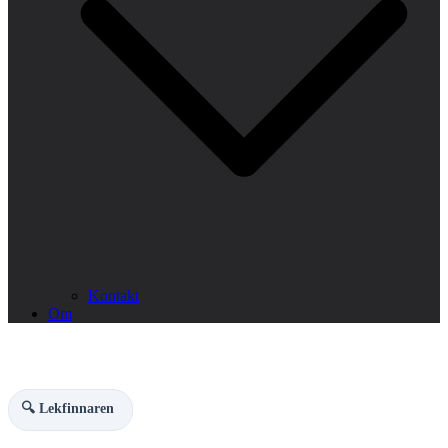
Kontakt
Om
🔍 Lekfinnaren