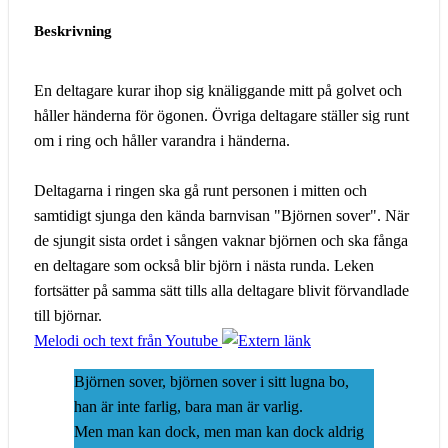
Beskrivning
En deltagare kurar ihop sig knäliggande mitt på golvet och
håller händerna för ögonen. Övriga deltagare ställer sig runt
om i ring och håller varandra i händerna.
Deltagarna i ringen ska gå runt personen i mitten och
samtidigt sjunga den kända barnvisan "Björnen sover". När
de sjungit sista ordet i sången vaknar björnen och ska fånga
en deltagare som också blir björn i nästa runda. Leken
fortsätter på samma sätt tills alla deltagare blivit förvandlade
till björnar.
Melodi och text från Youtube
Björnen sover, björnen sover i sitt lugna bo,
han är inte farlig, bara man är varlig.
Men man kan dock, men man kan dock aldrig