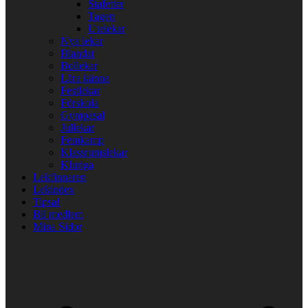
Stafetter
Tagen
Utelekar
Nya lekar
Blandat
Bollekar
Lära känna
Festlekar
Förskola
Gympasal
Jullekar
Femkamp
Klassrumslekar
Kluriga
Lekfinnaren
Lekindex
Tipsa!
Bli medlem
Mina Sidor