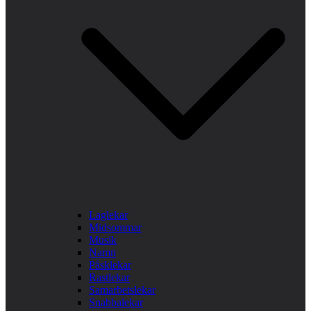
Laglekar
Midsommar
Musik
Namn
Påsklekar
Rastlekar
Samarbetslekar
Snabbalekar