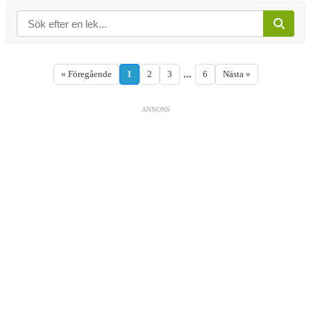
...
« Föregående
1
2
3
6
Nästa »
ANNONS