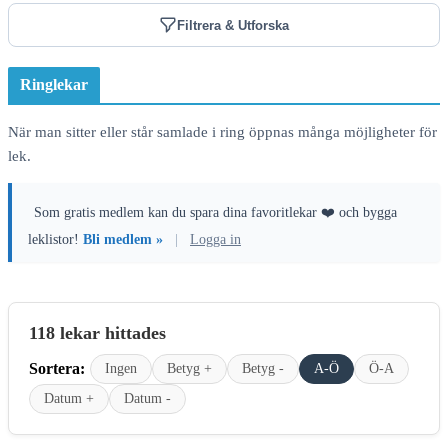
Filtrera & Utforska
Ringlekar
När man sitter eller står samlade i ring öppnas många möjligheter för
lek.
Som gratis medlem kan du spara dina favoritlekar ❤️ och bygga
leklistor!
Bli medlem »
|
Logga in
118 lekar hittades
Sortera:
Ingen
Betyg +
Betyg -
A-Ö
Ö-A
Datum +
Datum -