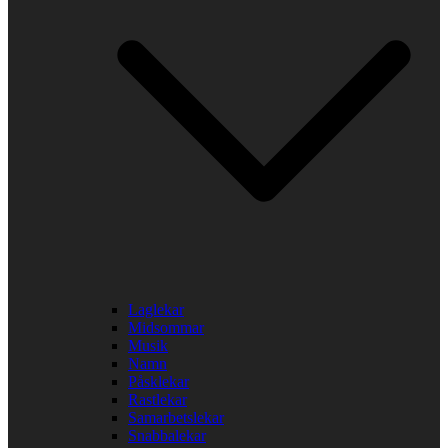
Laglekar
Midsommar
Musik
Namn
Påsklekar
Rastlekar
Samarbetslekar
Snabbalekar