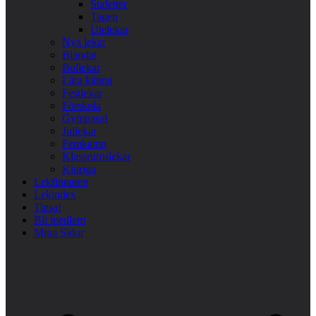
Stafetter
Tagen
Utelekar
Nya lekar
Blandat
Bollekar
Lära känna
Festlekar
Förskola
Gympasal
Jullekar
Femkamp
Klassrumslekar
Kluriga
Lekfinnaren
Lekindex
Tipsa!
Bli medlem
Mina Sidor