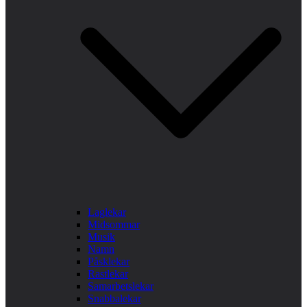
Laglekar
Midsommar
Musik
Namn
Påsklekar
Rastlekar
Samarbetslekar
Snabbalekar