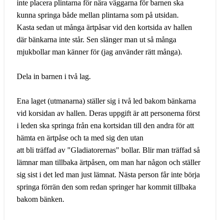
inte placera plintarna för nära väggarna för barnen ska
kunna springa både mellan plintarna som på utsidan.
Kasta sedan ut många ärtpåsar vid den kortsida av hallen
där bänkarna inte står. Sen slänger man ut så många
mjukbollar man känner för (jag använder rätt många).
Dela in barnen i två lag.
Ena laget (utmanarna) ställer sig i två led bakom bänkarna
vid korsidan av hallen. Deras uppgift är att personerna först
i leden ska springa från ena kortsidan till den andra för att
hämta en ärtpåse och ta med sig den utan
att bli träffad av "Gladiatorernas" bollar. Blir man träffad så
lämnar man tillbaka ärtpåsen, om man har någon och ställer
sig sist i det led man just lämnat. Nästa person får inte börja
springa förrän den som redan springer har kommit tillbaka
bakom bänken.