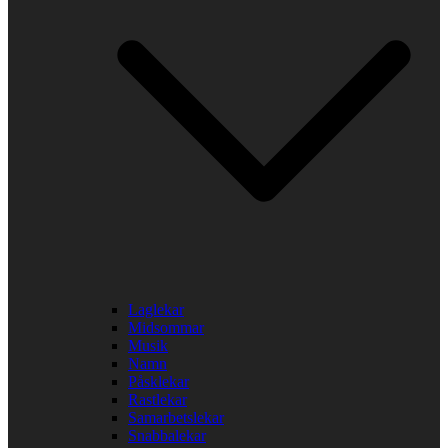
Laglekar
Midsommar
Musik
Namn
Påsklekar
Rastlekar
Samarbetslekar
Snabbalekar