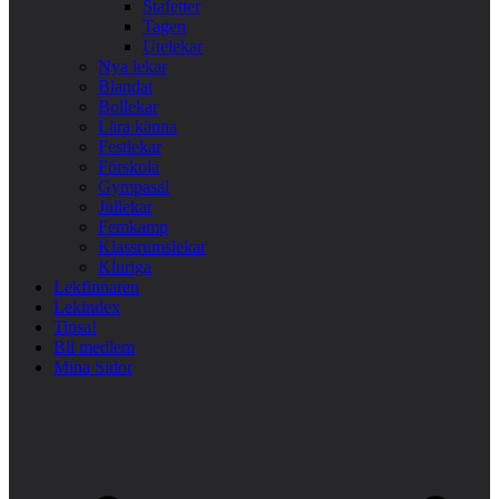
Stafetter
Tagen
Utelekar
Nya lekar
Blandat
Bollekar
Lära känna
Festlekar
Förskola
Gympasal
Jullekar
Femkamp
Klassrumslekar
Kluriga
Lekfinnaren
Lekindex
Tipsa!
Bli medlem
Mina Sidor