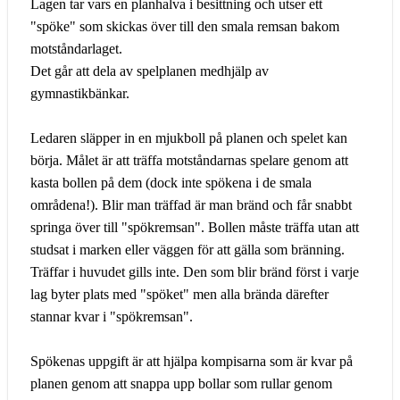
Lagen tar vars en planhalva i besittning och utser ett
"spöke" som skickas över till den smala remsan bakom
motståndarlaget.
Det går att dela av spelplanen medhjälp av
gymnastikbänkar.
Ledaren släpper in en mjukboll på planen och spelet kan
börja. Målet är att träffa motståndarnas spelare genom att
kasta bollen på dem (dock inte spökena i de smala
områdena!). Blir man träffad är man bränd och får snabbt
springa över till "spökremsan". Bollen måste träffa utan att
studsat i marken eller väggen för att gälla som bränning.
Träffar i huvudet gills inte. Den som blir bränd först i varje
lag byter plats med "spöket" men alla brända därefter
stannar kvar i "spökremsan".
Spökenas uppgift är att hjälpa kompisarna som är kvar på
planen genom att snappa upp bollar som rullar genom