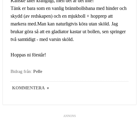
Kanske låter krångligt, men det är det inte!
Tänk er bara som en vanlig brännbollsbana med hinder och
skydd (av redskapen) och en mjukboll + hopprep att
markera med.Man kan naturligtvis köra utan sköld. Jag
brukar göra så att en gladiator kastar ut bollen, sen springer
två samtidigt - med varsin sköld.
Hoppas ni förstår!
Bidrag från:
Pelle
KOMMENTERA
▼
ANNONS