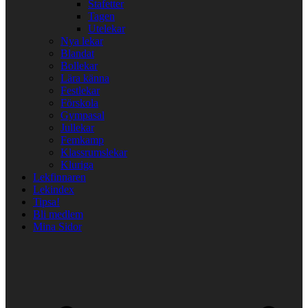
Stafetter
Tagen
Utelekar
Nya lekar
Blandat
Bollekar
Lära känna
Festlekar
Förskola
Gympasal
Jullekar
Femkamp
Klassrumslekar
Kluriga
Lekfinnaren
Lekindex
Tipsa!
Bli medlem
Mina Sidor