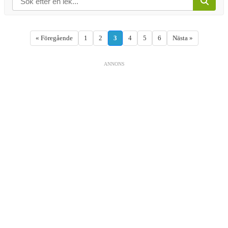
« Föregående
1
2
3
4
5
6
Nästa »
ANNONS