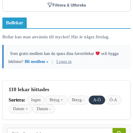
Filtrera & Utforska
Bollekar
Bollar kan man använda till mycket! Här är några förslag.
Som gratis medlem kan du spara dina favoritlekar
och bygga
leklistor!
Bli medlem »
|
Logga in
110 lekar hittades
Sortera:
Ingen
Betyg +
Betyg -
A-Ö
Ö-A
Datum +
Datum -