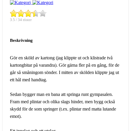
3.5 / 34 röster
Beskrivning
Gör en sköld av kartong (jag klippte ut och klistrade två
kartongbitar på varandra). Gör gärna fler på en gång, för de
går så småningom sönder. I mitten av skölden klippte jag ut
ett hål med handtag.
Sedan bygger man en bana att springa runt gympasalen.
Fram med plintar och olika slags hinder, men bygg också
skydd för de som springer (t.ex. plintar med matta lutande
emot).
Ett innelag och ett utelag.