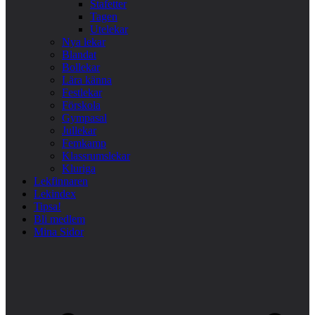
Stafetter
Tagen
Utelekar
Nya lekar
Blandat
Bollekar
Lära känna
Festlekar
Förskola
Gympasal
Jullekar
Femkamp
Klassrumslekar
Kluriga
Lekfinnaren
Lekindex
Tipsa!
Bli medlem
Mina Sidor