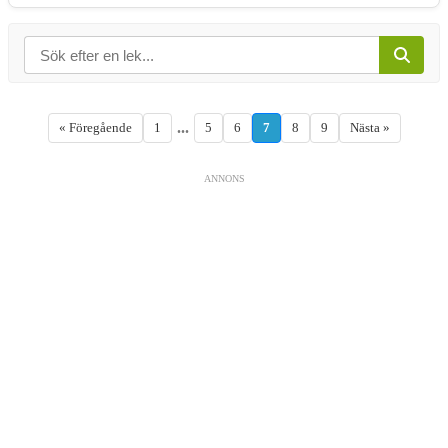
...
« Föregående
1
5
6
7
8
9
Nästa »
ANNONS