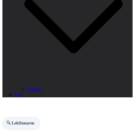
Kontakt
Om
🔍 Lekfinnaren