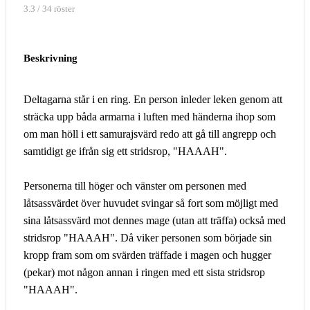
3.3 / 34 röster
Beskrivning
Deltagarna står i en ring. En person inleder leken genom att
sträcka upp båda armarna i luften med händerna ihop som
om man höll i ett samurajsvärd redo att gå till angrepp och
samtidigt ge ifrån sig ett stridsrop, "HAAAH".
Personerna till höger och vänster om personen med
låtsassvärdet över huvudet svingar så fort som möjligt med
sina låtsassvärd mot dennes mage (utan att träffa) också med
stridsrop "HAAAH". Då viker personen som började sin
kropp fram som om svärden träffade i magen och hugger
(pekar) mot någon annan i ringen med ett sista stridsrop
"HAAAH".