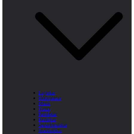
Laglekar
Midsommar
Musik
Namn
Påsklekar
Rastlekar
Samarbetslekar
Snabbalekar