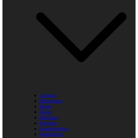
Laglekar
Midsommar
Musik
Namn
Påsklekar
Rastlekar
Samarbetslekar
Snabbalekar