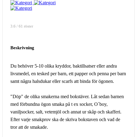
3.6 / 61 röster
Beskrivning
Du behöver 5-10 olika kryddor, baktillsatser eller andra
livsmedel, en tesked per barn, ett papper och penna per barn
samt några halsdukar eller scarfs att binda för ögonen.
"Döp" de olika smakerna med bokstäver. Låt sedan barnen
med förbundna ögon smaka på t ex socker, O´boy,
vaniljsocker, salt, vetemjöl och annat ur skåp och skafferi.
Efter varje smakprov ska de skriva bokstaven och vad de
tror att de smakade.