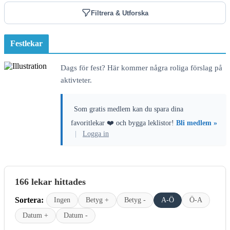
Filtrera & Utforska
Festlekar
Dags för fest? Här kommer några roliga förslag på
aktivteter.
Som gratis medlem kan du spara dina
favoritlekar ❤️ och bygga leklistor!
Bli medlem »
|
Logga in
166 lekar hittades
Sortera:
Ingen
Betyg +
Betyg -
A-Ö
Ö-A
Datum +
Datum -