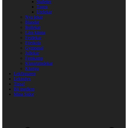
Stafetter
Tagen
Utelekar
Nya lekar
Blandat
Bollekar
Lära känna
Festlekar
Förskola
Gympasal
Jullekar
Femkamp
Klassrumslekar
Kluriga
Lekfinnaren
Lekindex
Tipsa!
Bli medlem
Mina Sidor