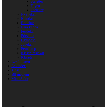
Stafetter
Tagen
Utelekar
Nya lekar
Blandat
Bollekar
Lära känna
Festlekar
Förskola
Gympasal
Jullekar
Femkamp
Klassrumslekar
Kluriga
Lekfinnaren
Lekindex
Tipsa!
Bli medlem
Mina Sidor