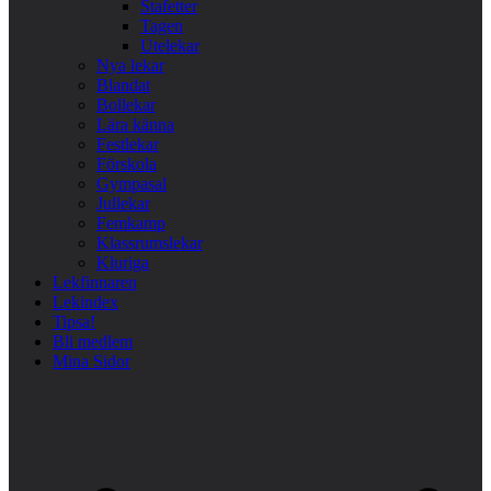
Stafetter
Tagen
Utelekar
Nya lekar
Blandat
Bollekar
Lära känna
Festlekar
Förskola
Gympasal
Jullekar
Femkamp
Klassrumslekar
Kluriga
Lekfinnaren
Lekindex
Tipsa!
Bli medlem
Mina Sidor