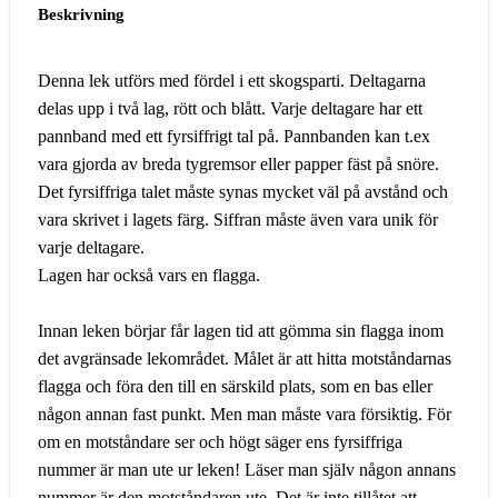
Beskrivning
Denna lek utförs med fördel i ett skogsparti. Deltagarna
delas upp i två lag, rött och blått. Varje deltagare har ett
pannband med ett fyrsiffrigt tal på. Pannbanden kan t.ex
vara gjorda av breda tygremsor eller papper fäst på snöre.
Det fyrsiffriga talet måste synas mycket väl på avstånd och
vara skrivet i lagets färg. Siffran måste även vara unik för
varje deltagare.
Lagen har också vars en flagga.
Innan leken börjar får lagen tid att gömma sin flagga inom
det avgränsade lekområdet. Målet är att hitta motståndarnas
flagga och föra den till en särskild plats, som en bas eller
någon annan fast punkt. Men man måste vara försiktig. För
om en motståndare ser och högt säger ens fyrsiffriga
nummer är man ute ur leken! Läser man själv någon annans
nummer är den motståndaren ute. Det är inte tillåtet att