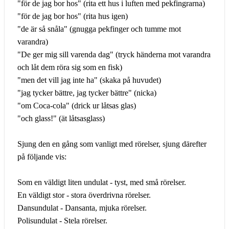
"för de jag bor hos" (rita ett hus i luften med pekfingrarna)
"för de jag bor hos" (rita hus igen)
"de är så snåla" (gnugga pekfinger och tumme mot
varandra)
"De ger mig sill varenda dag" (tryck händerna mot varandra
och låt dem röra sig som en fisk)
"men det vill jag inte ha" (skaka på huvudet)
"jag tycker bättre, jag tycker bättre" (nicka)
"om Coca-cola" (drick ur låtsas glas)
"och glass!" (ät låtsasglass)
Sjung den en gång som vanligt med rörelser, sjung därefter
på följande vis:
Som en väldigt liten undulat - tyst, med små rörelser.
En väldigt stor - stora överdrivna rörelser.
Dansundulat - Dansanta, mjuka rörelser.
Polisundulat - Stela rörelser.