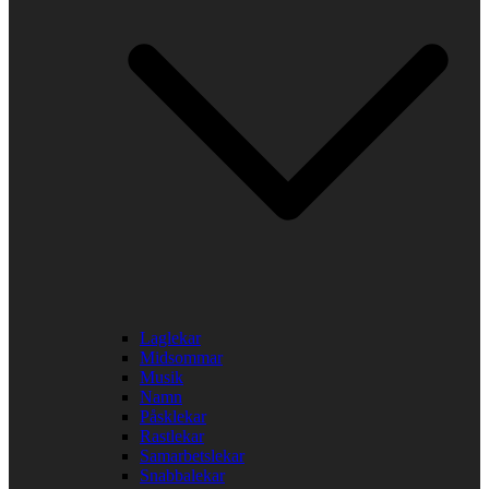
Laglekar
Midsommar
Musik
Namn
Påsklekar
Rastlekar
Samarbetslekar
Snabbalekar