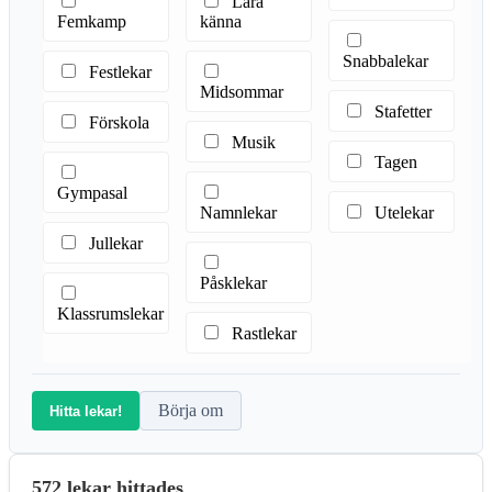
Lära
Femkamp
känna
Snabbalekar
Festlekar
Midsommar
Stafetter
Förskola
Musik
Tagen
Gympasal
Namnlekar
Utelekar
Jullekar
Påsklekar
Klassrumslekar
Rastlekar
Börja om
Hitta lekar!
572 lekar hittades