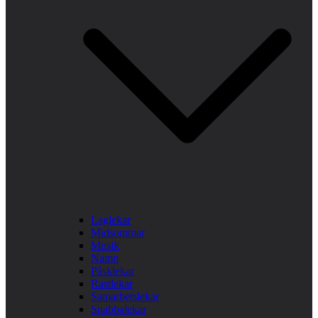
Laglekar
Midsommar
Musik
Namn
Påsklekar
Rastlekar
Samarbetslekar
Snabbalekar