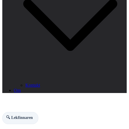
Kontakt
Om
🔍 Lekfinnaren