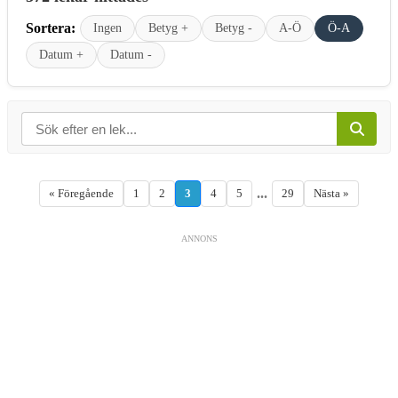
Sortera:
Ingen
Betyg +
Betyg -
A-Ö
Ö-A
Datum +
Datum -
...
« Föregående
1
2
3
4
5
29
Nästa »
ANNONS