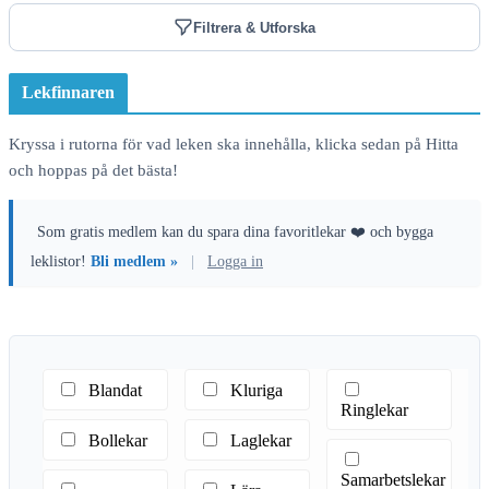
Filtrera & Utforska
Lekfinnaren
Kryssa i rutorna för vad leken ska innehålla, klicka sedan på Hitta
och hoppas på det bästa!
Som gratis medlem kan du spara dina favoritlekar ❤️ och bygga
leklistor!
Bli medlem »
|
Logga in
Blandat
Kluriga
Ringlekar
Bollekar
Laglekar
Samarbetslekar