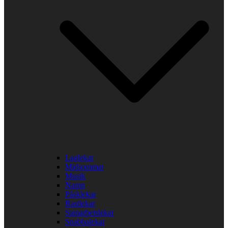
Laglekar
Midsommar
Musik
Namn
Påsklekar
Rastlekar
Samarbetslekar
Snabbalekar