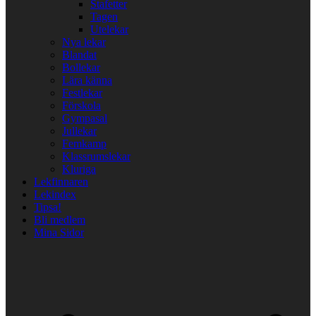
Stafetter
Tagen
Utelekar
Nya lekar
Blandat
Bollekar
Lära känna
Festlekar
Förskola
Gympasal
Jullekar
Femkamp
Klassrumslekar
Kluriga
Lekfinnaren
Lekindex
Tipsa!
Bli medlem
Mina Sidor