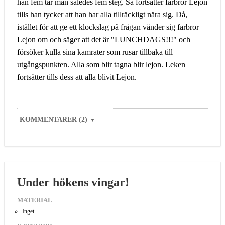
han fem tar man således fem steg. Så fortsätter farbror Lejon
tills han tycker att han har alla tillräckligt nära sig. Då,
istället för att ge ett klockslag på frågan vänder sig farbror
Lejon om och säger att det är "LUNCHDAGS!!!" och
försöker kulla sina kamrater som rusar tillbaka till
utgångspunkten. Alla som blir tagna blir lejon. Leken
fortsätter tills dess att alla blivit Lejon.
KOMMENTARER (2)
▼
Under hökens vingar!
MATERIAL
Inget