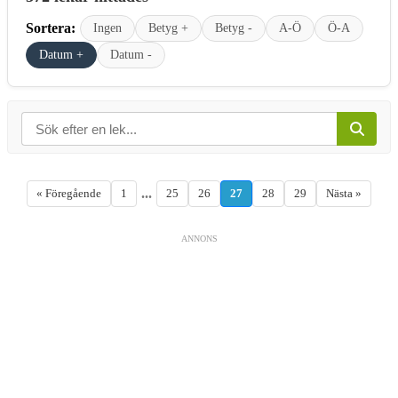
Sortera:
Ingen
Betyg +
Betyg -
A-Ö
Ö-A
Datum +
Datum -
...
« Föregående
1
25
26
27
28
29
Nästa »
ANNONS