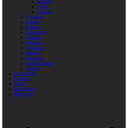
Stafetter
Tagen
Utelekar
Nya lekar
Blandat
Bollekar
Lära känna
Festlekar
Förskola
Gympasal
Jullekar
Femkamp
Klassrumslekar
Kluriga
Lekfinnaren
Lekindex
Tipsa!
Bli medlem
Mina Sidor