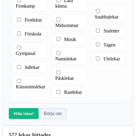
Lära
Femkamp
känna
Snabbalekar
Festlekar
Midsommar
Stafetter
Förskola
Musik
Tagen
Gympasal
Namnlekar
Utelekar
Jullekar
Påsklekar
Klassrumslekar
Rastlekar
Börja om
Hitta lekar!
572 lekar hittades