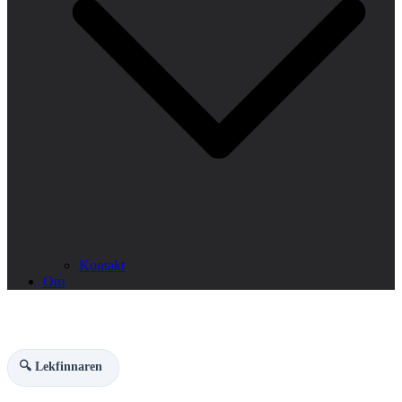
Kontakt
Om
🔍 Lekfinnaren