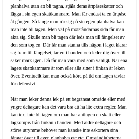
planhalva utan att bli tagna, stjäla deras ärtpåseskatter och
lägga i sin egen skattkammare. Man får endast ta en ärtpåse
åt gången. Så länge man rör sig på sin egen planhalva kan
man inte bli tagen. Men väl på motståndarnas sida får man
akta sig. Skulle man bli tagen där leds man till fängelset av
den som tog en. Där får man stanna tills någon i laget klarar
sig fram till fängelset, tar en i handen och leder dig över till
säker mark igen. Då får man vara med som vanligt. När ena
lagets skattkammare är tom eller alla sitter i finkan är leken
över. Eventuellt kan man också köra på tid om lagen tävlar
för defensivt.
När man leker denna lek på ett begränsat område eller med
yngre deltagare kan det vara bra att ha lite extra regler. Man
kan tex. inte bli tagen om man har antingen en skatt eller
lagkompis från finkan i handen. Med äldre deltagare och
större utrymme behöver man kanske inte eskortera sina
fångar över till egen planhalva etc etc. Omständigheterna