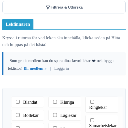
Filtrera & Utforska
Lekfinnaren
Kryssa i rutorna för vad leken ska innehålla, klicka sedan på Hitta
och hoppas på det bästa!
Som gratis medlem kan du spara dina favoritlekar ❤️ och bygga
leklistor!
Bli medlem »
|
Logga in
Blandat
Kluriga
Ringlekar
Bollekar
Laglekar
Samarbetslekar