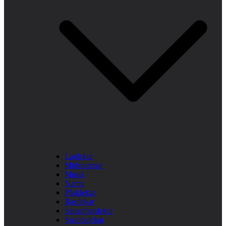
Laglekar
Midsommar
Musik
Namn
Påsklekar
Rastlekar
Samarbetslekar
Snabbalekar