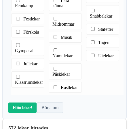
Lära
Femkamp
känna
Snabbalekar
Festlekar
Midsommar
Stafetter
Förskola
Musik
Tagen
Gympasal
Namnlekar
Utelekar
Jullekar
Påsklekar
Klassrumslekar
Rastlekar
Börja om
Hitta lekar!
572 lekar hittades