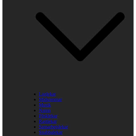
Laglekar
Midsommar
Musik
Namn
Påsklekar
Rastlekar
Samarbetslekar
Snabbalekar