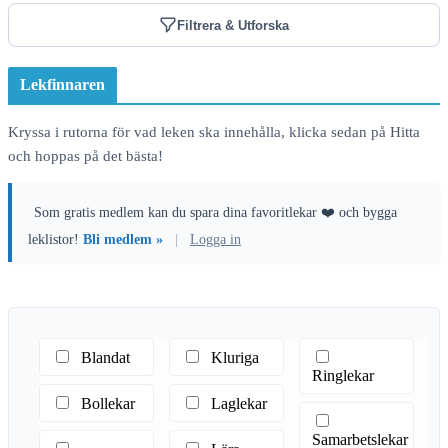
Filtrera & Utforska
Lekfinnaren
Kryssa i rutorna för vad leken ska innehålla, klicka sedan på Hitta
och hoppas på det bästa!
Som gratis medlem kan du spara dina favoritlekar ❤️ och bygga
leklistor!
Bli medlem »
|
Logga in
Blandat
Kluriga
Ringlekar
Bollekar
Laglekar
Samarbetslekar