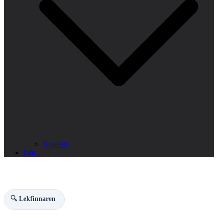
Kontakt
Om
🔍 Lekfinnaren