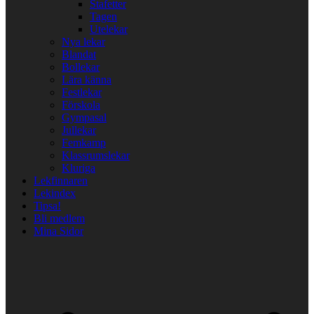
Stafetter
Tagen
Utelekar
Nya lekar
Blandat
Bollekar
Lära känna
Festlekar
Förskola
Gympasal
Jullekar
Femkamp
Klassrumslekar
Kluriga
Lekfinnaren
Lekindex
Tipsa!
Bli medlem
Mina Sidor