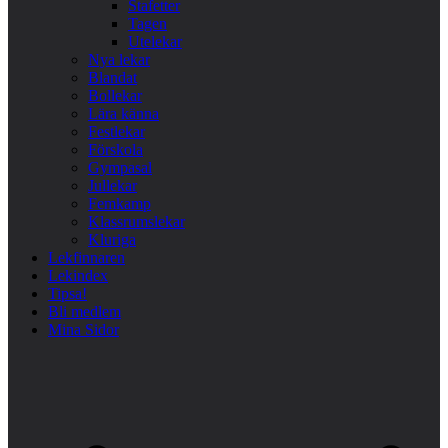
Stafetter
Tagen
Utelekar
Nya lekar
Blandat
Bollekar
Lära känna
Festlekar
Förskola
Gympasal
Jullekar
Femkamp
Klassrumslekar
Kluriga
Lekfinnaren
Lekindex
Tipsa!
Bli medlem
Mina Sidor