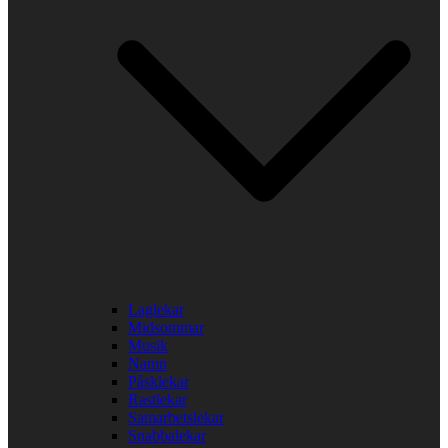
Laglekar
Midsommar
Musik
Namn
Påsklekar
Rastlekar
Samarbetslekar
Snabbalekar