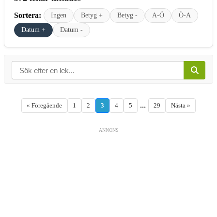
Sortera:
Ingen
Betyg +
Betyg -
A-Ö
Ö-A
Datum +
Datum -
...
« Föregående
1
2
3
4
5
29
Nästa »
ANNONS